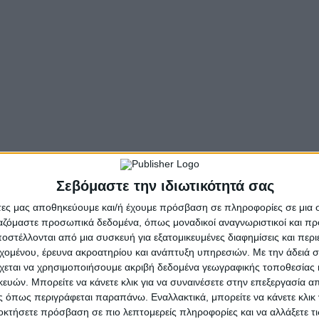
Σεβόμαστε την ιδιωτικότητά σας
- Advertisement -
άτες μας αποθηκεύουμε και/ή έχουμε πρόσβαση σε πληροφορίες σε μια
ργαζόμαστε προσωπικά δεδομένα, όπως μοναδικοί αναγνωριστικοί και 
στέλλονται από μια συσκευή για εξατομικευμένες διαφημίσεις και περ
εχομένου, έρευνα ακροατηρίου και ανάπτυξη υπηρεσιών.
Με την άδειά σα
η των θυμάτων του Δοξάτου μ
χεται να χρησιμοποιήσουμε ακριβή δεδομένα γεωγραφικής τοποθεσίας 
ών. Μπορείτε να κάνετε κλικ για να συναινέσετε στην επεξεργασία απ
 όπως περιγράφεται παραπάνω. Εναλλακτικά, μπορείτε να κάνετε κλικ γ
οκτήσετε πρόσβαση σε πιο λεπτομερείς πληροφορίες και να αλλάξετε τι