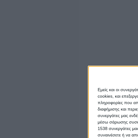
Screenshot
Εμείς και οι συνεργ
cookies, και επεξε
πληροφορίες που απο
διαφήμισης και περι
“Διέξοδος” τίμησε τη μνήμ
Η
συνεργάτες μας ενδέ
μέσω σάρωσης συσκευ
για την Έξοδο
1538 συνεργάτες μας
συναινέσετε ή να απ