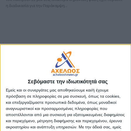
η διαδικασία για την Παράκαμψη...
Σεβόμαστε την ιδιωτικότητά σας
Θρήνος στην Αμαλιάδα – Νεκρός
Εμείς και οι συνεργάτες μας αποθηκεύουμε και/ή έχουμε
32χρονος έπειτα από βουτιά σε παγωμένα
πρόσβαση σε πληροφορίες σε μια συσκευή, όπως τα cookies,
νερά στον Όλυμπο
και επεξεργαζόμαστε προσωπικά δεδομένα, όπως μοναδικοί
αναγνωριστικοί και προσαρμοσμένες πληροφορίες που
3 Αυγούστου, 2026
ΓΕΓΟΝΟΤΑ
αποστέλλονται από μια συσκευή για εξατομικευμένες διαφημίσεις
Στο πένθος έχει βυθιστεί η Αμαλιάδα, μετά τον αιφνίδιο θάνατο
και περιεχόμενο, μέτρηση διαφήμισης και περιεχομένου, έρευνα
ενός 32χρονου άνδρα, το μεσημέρι της Κυριακής, κατά τη διάρκεια
ακροατηρίου και ανάπτυξη υπηρεσιών.
Με την άδειά σας, εμείς