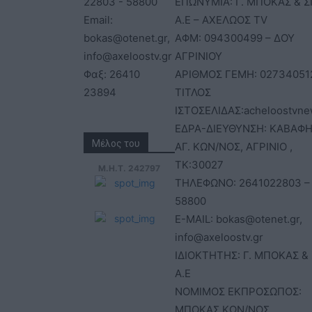
22803 - 58800
ΕΠΩΝΥΜΙΑ: Γ. ΜΠΟΚΑΣ & Σ
Email:
Α.Ε – ΑΧΕΛΩΟΣ TV
bokas@otenet.gr,
ΑΦΜ: 094300499 – ΔΟΥ
info@axeloostv.gr
ΑΓΡΙΝΙΟΥ
Φαξ: 26410
ΑΡΙΘΜΟΣ ΓΕΜΗ: 02734051
23894
ΤΙΤΛΟΣ
ΙΣΤΟΣΕΛΙΔΑΣ:acheloostvne
ΕΔΡΑ-ΔΙΕΥΘΥΝΣΗ: ΚΑΒΑΦΗ
Μέλος του
ΑΓ. ΚΩΝ/ΝΟΣ, ΑΓΡΙΝΙΟ ,
ΤΚ:30027
Μ.Η.Τ. 242797
ΤΗΛΕΦΩΝΟ: 2641022803 –
58800
E-MAIL: bokas@otenet.gr,
info@axeloostv.gr
ΙΔΙΟΚΤΗΤΗΣ: Γ. ΜΠΟΚΑΣ & 
Α.Ε
ΝΟΜΙΜΟΣ ΕΚΠΡΟΣΩΠΟΣ:
ΜΠΟΚΑΣ ΚΩΝ/ΝΟΣ