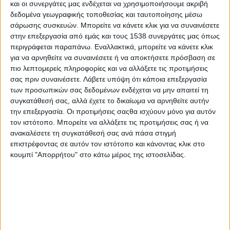
εκδρομής στον Όλυμπο. Ο άτυχος...
και οι συνεργάτες μας ενδέχεται να χρησιμοποιήσουμε ακριβή
δεδομένα γεωγραφικής τοποθεσίας και ταυτοποίησης μέσω
σάρωσης συσκευών. Μπορείτε να κάνετε κλικ για να συναινέσετε
στην επεξεργασία από εμάς και τους 1538 συνεργάτες μας όπως
περιγράφεται παραπάνω. Εναλλακτικά, μπορείτε να κάνετε κλικ
για να αρνηθείτε να συναινέσετε ή να αποκτήσετε πρόσβαση σε
πιο λεπτομερείς πληροφορίες και να αλλάξετε τις προτιμήσεις
σας πριν συναινέσετε.
Λάβετε υπόψη ότι κάποια επεξεργασία
των προσωπικών σας δεδομένων ενδέχεται να μην απαιτεί τη
συγκατάθεσή σας, αλλά έχετε το δικαίωμα να αρνηθείτε αυτήν
την επεξεργασία. Οι προτιμήσεις σαςθα ισχύουν μόνο για αυτόν
τον ιστότοπο. Μπορείτε να αλλάξετε τις προτιμήσεις σας ή να
ανακαλέσετε τη συγκατάθεσή σας ανά πάσα στιγμή
Ευχαριστήριο του εργαστηρίου «Παναγία
επιστρέφοντας σε αυτόν τον ιστότοπο και κάνοντας κλικ στο
κουμπί "Απορρήτου" στο κάτω μέρος της ιστοσελίδας.
Ελεούσα»
28 Ιουλίου, 2026
ΚΟΙΝΩΝΙΑ
Αναλυτικά όσα αναφέρονται Η Πρόεδρος, τα μέλη του Διοικητικού
Συμβουλίου, οι νέοι με νοητική αναπηρία και οι εργαζόμενοι του
Εργαστηρίου Ειδικής Επαγγελματικής Αγωγής και
Αποκαταστάσεως...