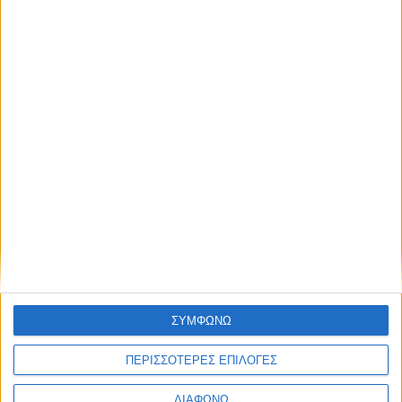
ΑΑΔΕ: Έως 30/7 η υποβολή Δηλώσεων
Βραχυχρόνιας Διαμονής Ιουνίου
24 Ιουλίου, 2026
ΕΠΙΚΑΙΡΟΤΗΤΑ
Με απόφαση του Διοικητή της Ανεξάρτητης Αρχής Δημοσίων
Εσόδων, Γιώργου Πιτσιλή (Α.1149/2026), μετατίθεται έως και την
30η Ιουλίου 2026 η καταληκτική προθεσμία υποβολής των...
ΣΥΜΦΩΝΩ
ΠΕΡΙΣΣΟΤΕΡΕΣ ΕΠΙΛΟΓΕΣ
ΔΙΑΦΩΝΩ