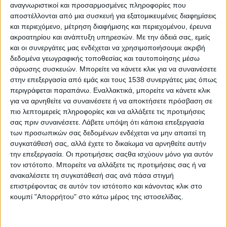
αναγνωριστικοί και προσαρμοσμένες πληροφορίες που
αποστέλλονται από μια συσκευή για εξατομικευμένες διαφημίσεις
και περιεχόμενο, μέτρηση διαφήμισης και περιεχομένου, έρευνα
ακροατηρίου και ανάπτυξη υπηρεσιών.
Με την άδειά σας, εμείς
Ο Δημήτρης Κατσαρός στη συνάντηση των
και οι συνεργάτες μας ενδέχεται να χρησιμοποιήσουμε ακριβή
δεδομένα γεωγραφικής τοποθεσίας και ταυτοποίησης μέσω
Γραμματέων των Αποκεντρωμένων
σάρωσης συσκευών. Μπορείτε να κάνετε κλικ για να συναινέσετε
Διοικήσεων της χώρας στην 89 η Δ.Ε.Θ.
στην επεξεργασία από εμάς και τους 1538 συνεργάτες μας όπως
8 Σεπτεμβρίου, 2025
ΑΥΤΟΔΙΟΙΚΗΣΗ - ΕΚΛΟΓΕΣ 2023
περιγράφεται παραπάνω. Εναλλακτικά, μπορείτε να κάνετε κλικ
για να αρνηθείτε να συναινέσετε ή να αποκτήσετε πρόσβαση σε
Ο ρόλος των Αποκεντρωμένων Διοικήσεων στην ελληνική
πιο λεπτομερείς πληροφορίες και να αλλάξετε τις προτιμήσεις
δημόσια διοίκηση, την υποστήριξη των φορέων της
σας πριν συναινέσετε.
Λάβετε υπόψη ότι κάποια επεξεργασία
αυτοδιοίκησης, αλλά και την εξυπηρέτηση του πολίτη βρέθηκε
των προσωπικών σας δεδομένων ενδέχεται να μην απαιτεί τη
στο επίκεντρο της συνάντησης...
συγκατάθεσή σας, αλλά έχετε το δικαίωμα να αρνηθείτε αυτήν
την επεξεργασία. Οι προτιμήσεις σαςθα ισχύουν μόνο για αυτόν
Διαβάστε περισσότερα
τον ιστότοπο. Μπορείτε να αλλάξετε τις προτιμήσεις σας ή να
ανακαλέσετε τη συγκατάθεσή σας ανά πάσα στιγμή
επιστρέφοντας σε αυτόν τον ιστότοπο και κάνοντας κλικ στο
κουμπί "Απορρήτου" στο κάτω μέρος της ιστοσελίδας.