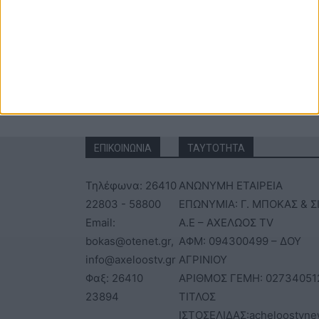
ΕΠΙΚΟΙΝΩΝΙΑ
ΤΑΥΤΟΤΗΤΑ
Τηλέφωνα: 26410
ΑΝΩΝΥΜΗ ΕΤΑΙΡΕΙΑ
22803 - 58800
ΕΠΩΝΥΜΙΑ: Γ. ΜΠΟΚΑΣ & Σ
Email:
Α.Ε – ΑΧΕΛΩΟΣ TV
bokas@otenet.gr,
ΑΦΜ: 094300499 – ΔΟΥ
info@axeloostv.gr
ΑΓΡΙΝΙΟΥ
Φαξ: 26410
ΑΡΙΘΜΟΣ ΓΕΜΗ: 02734051
23894
ΤΙΤΛΟΣ
ΙΣΤΟΣΕΛΙΔΑΣ:acheloostvne