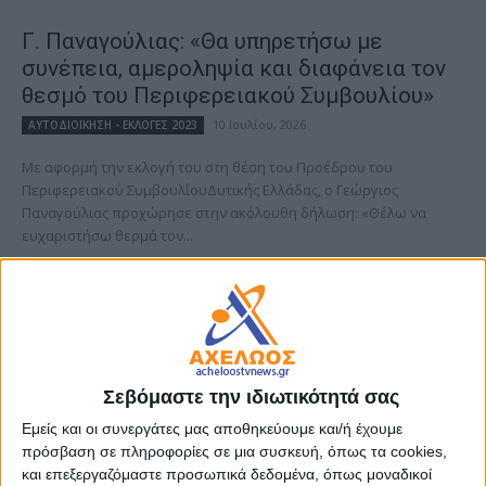
Γ. Παναγούλιας: «Θα υπηρετήσω με
συνέπεια, αμεροληψία και διαφάνεια τον
θεσμό του Περιφερειακού Συμβουλίου»
10 Ιουλίου, 2026
ΑΥΤΟΔΙΟΙΚΗΣΗ - ΕΚΛΟΓΕΣ 2023
Με αφορμή την εκλογή του στη θέση του Προέδρου του
Περιφερειακού ΣυμβουλίουΔυτικής Ελλάδας, ο Γεώργιος
Παναγούλιας προχώρησε στην ακόλουθη δήλωση: «Θέλω να
ευχαριστήσω θερμά τον...
Διαβάστε περισσότερα
Σεβόμαστε την ιδιωτικότητά σας
Εμείς και οι συνεργάτες μας αποθηκεύουμε και/ή έχουμε
πρόσβαση σε πληροφορίες σε μια συσκευή, όπως τα cookies,
και επεξεργαζόμαστε προσωπικά δεδομένα, όπως μοναδικοί