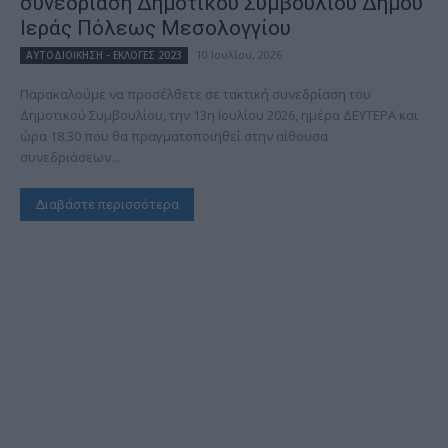
συνεδρίαση Δημοτικού Συμβουλίου Δήμου
Ιεράς Πόλεως Μεσολογγίου
10 Ιουλίου, 2026
ΑΥΤΟΔΙΟΙΚΗΣΗ - ΕΚΛΟΓΕΣ 2023
Παρακαλούμε να προσέλθετε σε τακτική συνεδρίαση του
Δημοτικού Συμβουλίου, την 13η Ιουλίου 2026, ημέρα ΔΕΥΤΕΡΑ και
ώρα 18.30 που θα πραγματοποιηθεί στην αίθουσα
συνεδριάσεων...
Διαβάστε περισσότερα