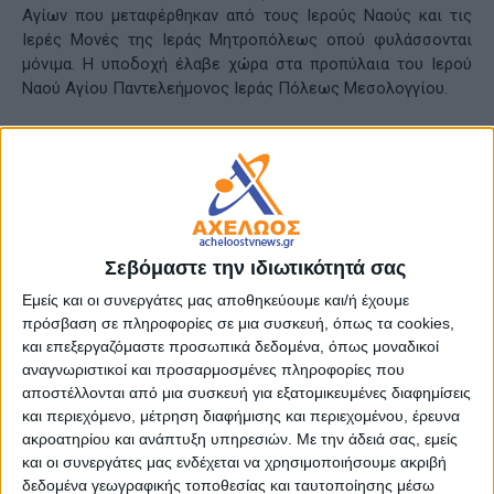
Αγίων που μεταφέρθηκαν από τους Ιερούς Ναούς και τις
Ιερές Μονές της Ιεράς Μητροπόλεως οπού φυλάσσονται
μόνιμα. Η υποδοχή έλαβε χώρα στα προπύλαια του Ιερού
Ναού Αγίου Παντελεήμονος Ιεράς Πόλεως Μεσολογγίου.
Συγκεκριμένα, μεταφέρθηκαν και τέθηκαν προς προσκύνηση
και αγιασμό των πιστών τα ιερά λείψανα: του Αγίου
Ιερομάρτυρος Κοσμά του Αιτωλού, του Ισαποστόλου, του
Αγίου Καλλινίκου, Επισκόπου Εδέσσης του Αιτωλού, του
Αγίου Ιερομάρτυρος Βλασίου του Ακαρνάνος, του Αγίου
Ανδρέου του Ερημίτου, του Αγίου Ιωάννου του εν Βραχωρίω
Σεβόμαστε την ιδιωτικότητά σας
μαρτυρήσαντος και του Αγίου Ιακώβου του Γέροντος του εν
Εμείς και οι συνεργάτες μας αποθηκεύουμε και/ή έχουμε
Δερβεκίστη.
πρόσβαση σε πληροφορίες σε μια συσκευή, όπως τα cookies,
και επεξεργαζόμαστε προσωπικά δεδομένα, όπως μοναδικοί
Ακολούθησε ο πανηγυρικός Αρχιερατικός Εσπερινός
αναγνωριστικοί και προσαρμοσμένες πληροφορίες που
χοροστατούντος του Σεβασμιωτατού Ποιμενάρχου μας κ.
αποστέλλονται από μια συσκευή για εξατομικευμένες διαφημίσεις
Δαμασκηνού, με την συμμετοχή του Πρωτοσυγκέλλου της
και περιεχόμενο, μέτρηση διαφήμισης και περιεχομένου, έρευνα
Ιεράς Μητροπόλεως, Αρχιμ. Θεοκλήτου Ράπτη και του Ιερού
ακροατηρίου και ανάπτυξη υπηρεσιών.
Με την άδειά σας, εμείς
Κλήρου της ευρύτερης περιοχής του Μεσολογγίου.
και οι συνεργάτες μας ενδέχεται να χρησιμοποιήσουμε ακριβή
δεδομένα γεωγραφικής τοποθεσίας και ταυτοποίησης μέσω