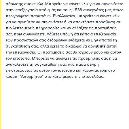
σάρωσης συσκευών. Μπορείτε να κάνετε κλικ για να συναινέσετε
Το πρωί της Κυριακής του Τυφλού, 17 Μαΐου 2026 ο
στην επεξεργασία από εμάς και τους 1538 συνεργάτες μας όπως
Σεβασμιώτατος Μητροπολίτης Αιτωλίας και Ακαρνανίας κ.
περιγράφεται παραπάνω. Εναλλακτικά, μπορείτε να κάνετε κλικ
Δαμασκηνός χοροστάτησε στην Ακολουθία του Όρθρου και
για να αρνηθείτε να συναινέσετε ή να αποκτήσετε πρόσβαση σε
προεξήρχε στην Αρχιερατική Θεία Λειτουργία στον Ιερό
πιο λεπτομερείς πληροφορίες και να αλλάξετε τις προτιμήσεις
Ναό του Αγίου Παντελεήμονος.
σας πριν συναινέσετε.
Λάβετε υπόψη ότι κάποια επεξεργασία
των προσωπικών σας δεδομένων ενδέχεται να μην απαιτεί τη
Κατά το κήρυγμά του συνέχισε την ανάλυση της Θείας
συγκατάθεσή σας, αλλά έχετε το δικαίωμα να αρνηθείτε αυτήν
Λειτουργίας, που πραγματεύεται στα φετινά
την επεξεργασία. Οι προτιμήσεις σαςθα ισχύουν μόνο για αυτόν
κυριακάτικα κηρύγματά του.
τον ιστότοπο. Μπορείτε να αλλάξετε τις προτιμήσεις σας ή να
ανακαλέσετε τη συγκατάθεσή σας ανά πάσα στιγμή
επιστρέφοντας σε αυτόν τον ιστότοπο και κάνοντας κλικ στο
Ανέφερε τα εξής:
κουμπί "Απορρήτου" στο κάτω μέρος της ιστοσελίδας.
«Το φως αποτελεί το βασικό στοιχείο της περιόδου από το
Πάσχα μέχρι την Πεντηκοστή.
Την βραδιά της Αναστάσεως, κατά την στιγμή του «
δεύτε
λάβετε φως
», καθώς η φλόγα από την λαμπάδα του ιερέα
μεταδόθηκε σε όλες τις αναστάσιμες λαμπάδες των πιστών,
βρεθήκαμε νοερά έξω από το μνημείο του Εσταυρωμένου