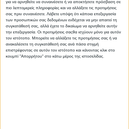
για να αρνηθείτε να συναινέσετε ή να αποκτήσετε πρόσβαση σε
πιο λεπτομερείς πληροφορίες και να αλλάξετε τις προτιμήσεις
Κυκλοφοριακές ρυθμίσεις ισχύουν στον αυτοκινητόδρομο
σας πριν συναινέσετε.
Λάβετε υπόψη ότι κάποια επεξεργασία
«Ιόνια Οδός» με σκοπό την εκτέλεση
τεχνικών εργασιών.
των προσωπικών σας δεδομένων ενδέχεται να μην απαιτεί τη
συγκατάθεσή σας, αλλά έχετε το δικαίωμα να αρνηθείτε αυτήν
Συγκεκριμένα, για την εκτέλεση εργασιών χρωματισμού στη
την επεξεργασία. Οι προτιμήσεις σαςθα ισχύουν μόνο για αυτόν
σήραγγα Αμπελιάς, θα ισχύει από τη
Δευτέρα 18 Μαΐου στις
τον ιστότοπο. Μπορείτε να αλλάξετε τις προτιμήσεις σας ή να
07:00 έως και την Παρασκευή 29 Μαΐου 2026 στις 18:00
ανακαλέσετε τη συγκατάθεσή σας ανά πάσα στιγμή
αποκλεισμός των κλάδων εξόδου (προς Ιωάννινα & προς
επιστρέφοντας σε αυτόν τον ιστότοπο και κάνοντας κλικ στο
Ηγουμενίτσα) του Ανισόπεδου Κόμβου (Α/Κ) Εγνατίας
κουμπί "Απορρήτου" στο κάτω μέρος της ιστοσελίδας.
ο
Οδού (200,991
χλμ.)
προς τον αυτοκινητόδρομο «Ιόνια
Οδός», στο ρεύμα κυκλοφορίας
προς Αντίρριο.
Οι οδηγοί με προορισμό το Αντίρριο θα οδηγούνται μέσω
της Παλαιάς Εθνικής Οδού Άρτας-Ιωαννίνων για είσοδο
ο
στον αυτοκινητόδρομο από τον Α/Κ Αβγού (192,685
χλμ.).
Σημειώνεται ότι, λόγω των άνω κυκλοφοριακών ρυθμίσεων
ισχύουν μειωμένα κόμιστρα στον Μετωπικό Σταθμό Διοδίων
Τερόβου (προς Αντίρριο).
Σε περίπτωση ταχύτερης ολοκλήρωσης των εργασιών, η