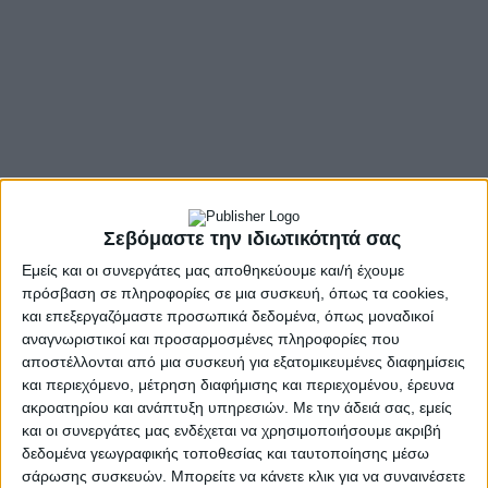
- Advertisement -
Στο πλαίσιο του 16ου Συνεδρίου της Νέας Δημοκρατίας, ο
Σεβόμαστε την ιδιωτικότητά σας
Υπουργός Ανάπτυξης
Τάκης Θεοδωρικάκος
συμμετείχε
σε πάνελ ειδικής θεματικής συζήτησης για την Τεχνητή
Εμείς και οι συνεργάτες μας αποθηκεύουμε και/ή έχουμε
πρόσβαση σε πληροφορίες σε μια συσκευή, όπως τα cookies,
Νοημοσύνη και την Καινοτομία, παρουσία του
και επεξεργαζόμαστε προσωπικά δεδομένα, όπως μοναδικοί
Πρωθυπουργού και Προέδρου της Νέας Δημοκρατίας
αναγνωριστικοί και προσαρμοσμένες πληροφορίες που
Κυριάκου Μητσοτάκη
.
αποστέλλονται από μια συσκευή για εξατομικευμένες διαφημίσεις
και περιεχόμενο, μέτρηση διαφήμισης και περιεχομένου, έρευνα
Ο κ.
Θεοδωρικάκος
ανακοίνωσε πως το Υπουργείο
ακροατηρίου και ανάπτυξη υπηρεσιών.
Με την άδειά σας, εμείς
Ανάπτυξης προκηρύσσει τον Σεπτέμβριο ειδικό καθεστώς
και οι συνεργάτες μας ενδέχεται να χρησιμοποιήσουμε ακριβή
του Αναπτυξιακού Νόμου ύψους 150 εκατομμύρια ευρώ για
δεδομένα γεωγραφικής τοποθεσίας και ταυτοποίησης μέσω
να περάσει η Τεχνητή Νοημοσύνη στις μικρομεσαίες
σάρωσης συσκευών. Μπορείτε να κάνετε κλικ για να συναινέσετε