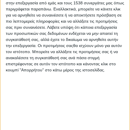
επιχειρήσεις και την πραγματική οικονομία.
στην επεξεργασία από εμάς και τους 1538 συνεργάτες μας όπως
περιγράφεται παραπάνω. Εναλλακτικά, μπορείτε να κάνετε κλικ
Στο πλαίσιο αυτό, αναφέρθηκε στην εμβληματική επένδυση
για να αρνηθείτε να συναινέσετε ή να αποκτήσετε πρόσβαση σε
για την παραγωγή γαλλίου με 340 εκατ. ευρώ, που
πιο λεπτομερείς πληροφορίες και να αλλάξετε τις προτιμήσεις
σχετίζεται άμεσα με την Τεχνητή Νοημοσύνη καθώς
σας πριν συναινέσετε.
Λάβετε υπόψη ότι κάποια επεξεργασία
των προσωπικών σας δεδομένων ενδέχεται να μην απαιτεί τη
αποτελεί μια εξαιρετικά κρίσιμη πρώτη ύλη για τη
συγκατάθεσή σας, αλλά έχετε το δικαίωμα να αρνηθείτε αυτήν
δημιουργία μικροαγωγών. Όπως τόνισε, πρόκειται «για ένα
την επεξεργασία. Οι προτιμήσεις σαςθα ισχύουν μόνο για αυτόν
σπουδαίο γεωστρατηγικό “όπλο” που θα ενισχύσει τη
τον ιστότοπο. Μπορείτε να αλλάξετε τις προτιμήσεις σας ή να
γεωστρατηγική θέση της πατρίδας μας».
ανακαλέσετε τη συγκατάθεσή σας ανά πάσα στιγμή
επιστρέφοντας σε αυτόν τον ιστότοπο και κάνοντας κλικ στο
Στην τοποθέτηση του, ο Υπουργός Ανάπτυξης ανέφερε:
κουμπί "Απορρήτου" στο κάτω μέρος της ιστοσελίδας.
«Επειδή ό,τι κάνουμε, γίνεται για τις επόμενες γενιές, γιατί
αυτό είναι το στοίχημα στο τέλος της ημέρας για όλους
μας, θα κάνω μια ανορθόδοξη αφετηρία γι’ αυτά που θα σας
πω. Κύριε Κουτσούμπα, συνάδελφε για πολλά χρόνια,
βουλευτή Βοιωτίας, θα ήθελα να σας συγχαρώ για τον
καταπληκτικό γιο σας και να συγχαρώ τον Πρωθυπουργό
της χώρας που επέλεξε έναν νέο επιστήμονα, με
εξαιρετικές σπουδές, με ήθος και με καταπληκτική