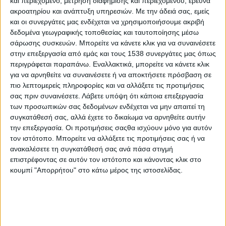
και περιεχόμενο, μέτρηση διαφήμισης και περιεχομένου, έρευνα
ξεκινήσει επαφές για την εξεύρεση στρατηγικού
ακροατηρίου και ανάπτυξη υπηρεσιών.
Με την άδειά σας, εμείς
επενδυτή. Μια επένδυση που θα αναβαθμίσει το
και οι συνεργάτες μας ενδέχεται να χρησιμοποιήσουμε ακριβή
μηχανοκίνητο αθλητισμό, θα δημιουργήσει ένα
δεδομένα γεωγραφικής τοποθεσίας και ταυτοποίησης μέσω
σύγχρονο και ασφαλές αυτοκινητοδρόμιο, θα
σάρωσης συσκευών. Μπορείτε να κάνετε κλικ για να συναινέσετε
προωθήσει τις δράσεις οδικής ασφάλειας και θα
στην επεξεργασία από εμάς και τους 1538 συνεργάτες μας όπως
συμβάλλει στην περαιτέρω ανάπτυξη της περιοχής. Το
περιγράφεται παραπάνω. Εναλλακτικά, μπορείτε να κάνετε κλικ
συγκεκριμένο έργο αποτελεί κυβερνητική
για να αρνηθείτε να συναινέσετε ή να αποκτήσετε πρόσβαση σε
προτεραιότητα».
πιο λεπτομερείς πληροφορίες και να αλλάξετε τις προτιμήσεις
σας πριν συναινέσετε.
Λάβετε υπόψη ότι κάποια επεξεργασία
Κολυμβητήριο Αγυιάς:
«Ολοκληρώθηκαν οι μελέτες από
των προσωπικών σας δεδομένων ενδέχεται να μην απαιτεί τη
την Περιφέρεια και προχωρούν τα τεύχη
συγκατάθεσή σας, αλλά έχετε το δικαίωμα να αρνηθείτε αυτήν
δημοπράτησης» σημείωσε ο υφυπουργός,
την επεξεργασία. Οι προτιμήσεις σαςθα ισχύουν μόνο για αυτόν
προσθέτοντας πως ο προϋπολογισμός του έργου είναι
τον ιστότοπο. Μπορείτε να αλλάξετε τις προτιμήσεις σας ή να
στα 5 εκ. ευρώ. «Ανακοινώνουμε σήμερα την ένταξη του
ανακαλέσετε τη συγκατάθεσή σας ανά πάσα στιγμή
έργου στο Εθνικό Πρόγραμμα Ανάπτυξης (ΕΠΑ) του
επιστρέφοντας σε αυτόν τον ιστότοπο και κάνοντας κλικ στο
Υπουργείου μας, ενώ ένα μέρος αυτού εντάσσεται στο
κουμπί "Απορρήτου" στο κάτω μέρος της ιστοσελίδας.
αντίστοιχο πρόγραμμα της Περιφέρειας»
είπε.
Τέλος, τόνισε ότι σύντομα θα ανακοινωθεί σε συνεργασία
με την Περιφέρεια, ο εκσυγχρονισμός και η βελτίωση των
υποδομών του Προπονητηρίου / Πίστας κανόε-καγιάκ