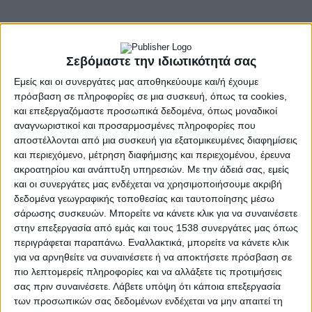
Σεβόμαστε την ιδιωτικότητά σας
Εμείς και οι συνεργάτες μας αποθηκεύουμε και/ή έχουμε
πρόσβαση σε πληροφορίες σε μια συσκευή, όπως τα cookies,
και επεξεργαζόμαστε προσωπικά δεδομένα, όπως μοναδικοί
αναγνωριστικοί και προσαρμοσμένες πληροφορίες που
αποστέλλονται από μια συσκευή για εξατομικευμένες διαφημίσεις
και περιεχόμενο, μέτρηση διαφήμισης και περιεχομένου, έρευνα
ακροατηρίου και ανάπτυξη υπηρεσιών.
Με την άδειά σας, εμείς
και οι συνεργάτες μας ενδέχεται να χρησιμοποιήσουμε ακριβή
δεδομένα γεωγραφικής τοποθεσίας και ταυτοποίησης μέσω
σάρωσης συσκευών. Μπορείτε να κάνετε κλικ για να συναινέσετε
στην επεξεργασία από εμάς και τους 1538 συνεργάτες μας όπως
- Advertisement -
περιγράφεται παραπάνω. Εναλλακτικά, μπορείτε να κάνετε κλικ
για να αρνηθείτε να συναινέσετε ή να αποκτήσετε πρόσβαση σε
πιο λεπτομερείς πληροφορίες και να αλλάξετε τις προτιμήσεις
σας πριν συναινέσετε.
Λάβετε υπόψη ότι κάποια επεξεργασία
To Σάββατο, 30 Μαρτίου 2024, στις 19:00 θα πραγματοποιηθεί η
των προσωπικών σας δεδομένων ενδέχεται να μην απαιτεί τη
παρουσίαση του βιβλίου «ΦΩΣ ΣΕ ΔΡΑΣΗ – Το Εγχειρίδιο του