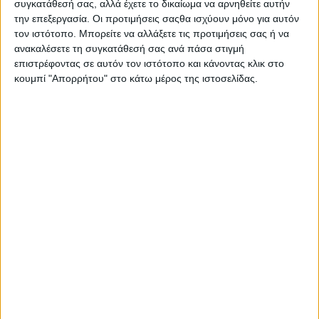
συγκατάθεσή σας, αλλά έχετε το δικαίωμα να αρνηθείτε αυτήν
Πνευματικού Ακτιβιστή», του ιδρυτή της Κίνησης «ΦΩΣ ΣΕ
την επεξεργασία. Οι προτιμήσεις σαςθα ισχύουν μόνο για αυτόν
ΔΡΑΣΗ», κ. Ιωάννη Αυγουστάτου, Ψυχιάτρου-Ψυχοθεραπευτή
τον ιστότοπο. Μπορείτε να αλλάξετε τις προτιμήσεις σας ή να
και Πνευματικού Ακτιβιστή.
ανακαλέσετε τη συγκατάθεσή σας ανά πάσα στιγμή
επιστρέφοντας σε αυτόν τον ιστότοπο και κάνοντας κλικ στο
Η εκδήλωση, θα λάβει χώρα σε αίθουσα της Π. Δημοτικής
κουμπί "Απορρήτου" στο κάτω μέρος της ιστοσελίδας.
Αγοράς Αγρινίου, με ελεύθερη είσοδο για όλους.
- Advertisement -
LATEST NEWS
ΟΡΘΟΔΟΞΙΑ
Αντάμωμα απανταχού Αργυροπηγαδιτών
admin
-
8 Αυγούστου, 2026
ΕΠΙΚΑΙΡΟΤΗΤΑ
-4- συλλήψεις για κατοχή ναρκωτικών ουσιών σε Λευκάδα
και Κέρκυρα
admin
-
8 Αυγούστου, 2026
ΠΟΛΙΤΙΚΗ
Σάκης Αρναούτογλου: Όταν η Μεσόγειος φτάνει τους 33