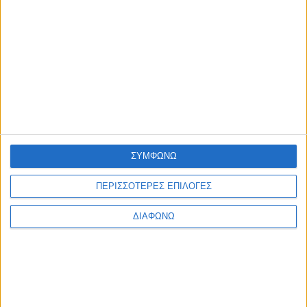
Η Ηρώ Σαΐα στο Φρούριο Αντιρρίου στις 17 Αυγούστου
admin
-
7 Αυγούστου, 2026
ΠΟΛΙΤΙΚΗ
Σάκης Αρναούτογλου προς Κομισιόν: “Ακριβότερα τα διόδια
από τους Ευζώνους στην Αθήνα απ’ ό,τι από τις Βρυξέλλες
μέχρι την Ελλάδα”
admin
-
7 Αυγούστου, 2026
Φόρτωση περισσοτέρων
ΑΦΗΣΤΕ ΜΙΑ ΑΠΑΝΤΗΣΗ
ΣΥΜΦΩΝΩ
Σχόλιο:
ΠΕΡΙΣΣΟΤΕΡΕΣ ΕΠΙΛΟΓΕΣ
ΔΙΑΦΩΝΩ
εισάγετε το σχόλιό σας!
Όνομα:*
παρακαλώ εισάγετε το όνομά σας εδώ