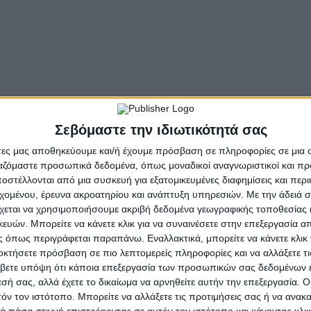
α πραγματοποιηθούν επίσης στις Δημοτικές Ενότητες Ιν
ων Ηρώων στεφάνια θα καταθέσουν ο Δήμαρχος Αμφιλοχία
 των πολιτικών κομμάτων, εκπρόσωπος της Περιφέρειας 
ιοικητής του Λιμενικού Τμήματος Αμφιλοχίας, ο Διοικητή
Σεβόμαστε την ιδιωτικότητά σας
ς μαθητών σχολείων της Αμφιλοχίας, εκπρόσωποι συλλ
άτες μας αποθηκεύουμε και/ή έχουμε πρόσβαση σε πληροφορίες σε μια
σπονδίας Συλλόγων Βάλτου.
ργαζόμαστε προσωπικά δεδομένα, όπως μοναδικοί αναγνωριστικοί και 
στέλλονται από μια συσκευή για εξατομικευμένες διαφημίσεις και περ
- Advertisement -
εχομένου, έρευνα ακροατηρίου και ανάπτυξη υπηρεσιών.
Με την άδειά σα
χεται να χρησιμοποιήσουμε ακριβή δεδομένα γεωγραφικής τοποθεσίας 
ών. Μπορείτε να κάνετε κλικ για να συναινέσετε στην επεξεργασία απ
 όπως περιγράφεται παραπάνω. Εναλλακτικά, μπορείτε να κάνετε κλικ γ
οκτήσετε πρόσβαση σε πιο λεπτομερείς πληροφορίες και να αλλάξετε τι
βετε υπόψη ότι κάποια επεξεργασία των προσωπικών σας δεδομένων ε
εσή σας, αλλά έχετε το δικαίωμα να αρνηθείτε αυτήν την επεξεργασία. 
τόν τον ιστότοπο. Μπορείτε να αλλάξετε τις προτιμήσεις σας ή να ανακα
 πάσα στιγμή επιστρέφοντας σε αυτόν τον ιστότοπο και κάνοντας κλι