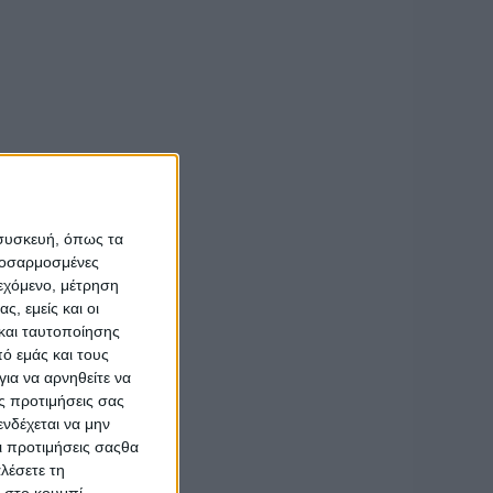
άχου και
ς Σάκης
Δυτικής Ελλάδας,
ς της
όγων Αναπήρων
 συσκευή, όπως τα
προσαρμοσμένες
ιεχόμενο, μέτρηση
ς, εμείς και οι
και ταυτοποίησης
ό εμάς και τους
ια να αρνηθείτε να
ς προτιμήσεις σας
νδέχεται να μην
Οι προτιμήσεις σαςθα
λέσετε τη
κ στο κουμπί