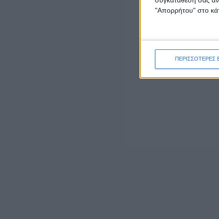
admin
-
7 Αυγούστου, 2026
"Απορρήτου" στο κάτ
ΕΠΙΚΑΙΡΟΤΗΤΑ
ΣΑΕΚ Αγρινίου: Δέκα νέες ειδικότητες για το
εκπαιδευτικό έτος 2026-2027
7 Αυγούστου, 2026
ΠΕΡΙΣΣΟΤΕΡΕΣ 
ΕΠΙΚΑΙΡΟΤΗΤΑ
Ζάκυνθος: Τι απαντά η ΕΛΑΣ για τους 8
βιασμούς τουριστριών – «Μόνο 3
περιστατικά έχουν καταγγελθεί»
7 Αυγούστου, 2026
ΓΕΓΟΝΟΤΑ
Ορκωμοσία νέου υπαλλήλου στην
Αποκεντρωμένη Διοίκηση Πελοποννήσου,
Δυτικής Ελλάδας και Ιονίου
7 Αυγούστου, 2026
- Advertisement -