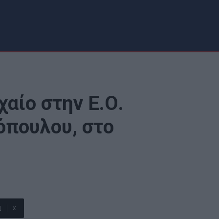
αίο στην Ε.Ο.
όπουλου, στο
X