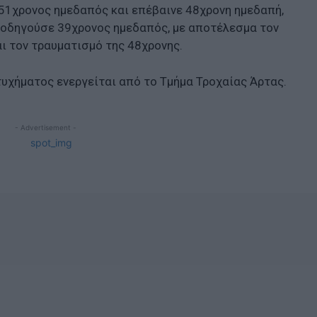
ε 51χρονος ημεδαπός και επέβαινε 48χρονη ημεδαπή,
ου οδηγούσε 39χρονος ημεδαπός, με αποτέλεσμα τον
ι τον τραυματισμό της 48χρονης.
τυχήματος ενεργείται από το Τμήμα Τροχαίας Άρτας.
- Advertisement -