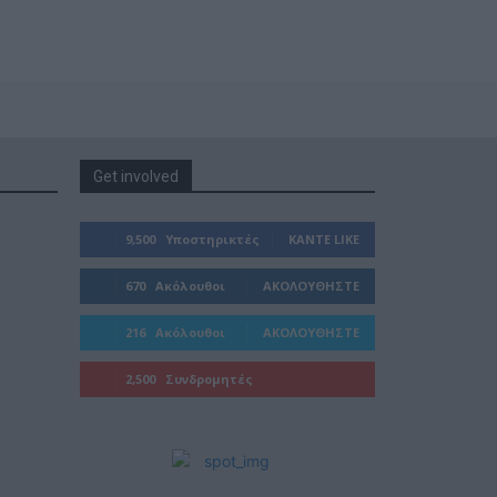
Get involved
9,500
Υποστηρικτές
ΚΆΝΤΕ LIKE
670
Ακόλουθοι
ΑΚΟΛΟΥΘΉΣΤΕ
216
Ακόλουθοι
ΑΚΟΛΟΥΘΉΣΤΕ
2,500
Συνδρομητές
ΓΊΝΕΤΕ ΣΥΝΔΡΟΜΗΤΉΣ