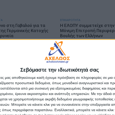
ΤΑ
ΕΠΙΚΑΙΡΟΤΗΤΑ
νο στη Γαβαλού για τα
Η ΕΛΟΠΥ συμμετείχε στην 
της Γερμανικής Κατοχής
Μόνιμη Επιτροπή Περιφερ
ρυνεία
Βουλής των Ελλήνων
υγούστου, 2026
admin
-
5 Αυγούστου, 2026
Σεβόμαστε την ιδιωτικότητά σας
άτες μας αποθηκεύουμε και/ή έχουμε πρόσβαση σε πληροφορίες σε μια
ργαζόμαστε προσωπικά δεδομένα, όπως μοναδικοί αναγνωριστικοί και 
στέλλονται από μια συσκευή για εξατομικευμένες διαφημίσεις και περ
εχομένου, έρευνα ακροατηρίου και ανάπτυξη υπηρεσιών.
Με την άδειά σα
ΑΘΛΗΤΙΚΑ
χεται να χρησιμοποιήσουμε ακριβή δεδομένα γεωγραφικής τοποθεσίας 
αι 9 Αυγούστου τα
«Πακέτο» στην Ελλάδα για
ών. Μπορείτε να κάνετε κλικ για να συναινέσετε στην επεξεργασία απ
κάκεια 2026» στο
Παναιτωλικό Νακάμπα και
 όπως περιγράφεται παραπάνω. Εναλλακτικά, μπορείτε να κάνετε κλικ γ
ρι Θέρμου
admin
-
5 Αυγούστου, 2026