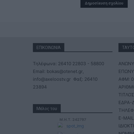
ΕΠΙΚΟΙΝΩΝΙΑ
ΤΑΥΤ
Τηλέφωνα: 26410 22803 - 58800
ΑΝΩΝΥ
Email: bokas@otenet.gr,
ΕΠΩΝΥΜ
info@axeloostv.gr Φαξ: 26410
ΑΦΜ: 0
23894
ΑΡΙΘΜ
ΤΙΤΛΟΣ
ΕΔΡΑ-Δ
Μέλος του
ΤΗΛΕΦ
E-MAIL
Μ.Η.Τ. 242797
ΙΔΙΟΚΤ
ΝΟΜΙΜ