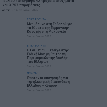
Ιουλίου κατέγραψε 42 τροχαία ατυχήματα
και 3.757 παραβάσεις
admin
-
5 Αυγούστου, 2026
ΕΠΙΚΑΙΡΟΤΗΤΑ
Mνημόσυνο στη Γαβαλού για
τα θύματα της Γερμανικής
Κατοχής στη Μακρυνεία
5 Αυγούστου, 2026
ΕΠΙΚΑΙΡΟΤΗΤΑ
Η ΕΛΟΠΥ συμμετείχε στην
Ειδική Μόνιμη Επιτροπή
Περιφερειών της Βουλής
των Ελλήνων
5 Αυγούστου, 2026
ΠΟΛΙΤΙΚΗ
Έπεσαν οι υπογραφές για
την ηλεκτρική διασύνδεση
Ελλάδας – Κύπρου
5 Αυγούστου, 2026