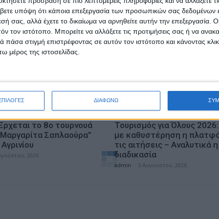
οκτήσετε πρόσβαση σε πιο λεπτομερείς πληροφορίες και να αλλάξετε τι
υγούστου, 2026
βετε υπόψη ότι κάποια επεξεργασία των προσωπικών σας δεδομένων ε
εσή σας, αλλά έχετε το δικαίωμα να αρνηθείτε αυτήν την επεξεργασία. 
τόν τον ιστότοπο. Μπορείτε να αλλάξετε τις προτιμήσεις σας ή να ανακα
 πάσα στιγμή επιστρέφοντας σε αυτόν τον ιστότοπο και κάνοντας κλι
ω μέρος της ιστοσελίδας.
ΕΠΙΛΟΓΕΣ
ΔΙΑΦΩΝΩ
ΣΥ
ΕΠΙΚΑΙΡΟΤΗΤΑ
 Έρχεται το 8ο τουρνουά
Τουρισμός για Όλους 2026:
“Μαργαρίτα Σαπλαούρα”
με καθυστέρηση η πλατφό
Αγρινίου
τις αιτήσεις – Αναλυτικά η
διαδικασία
υγούστου, 2026
admin
-
5 Αυγούστου, 2026