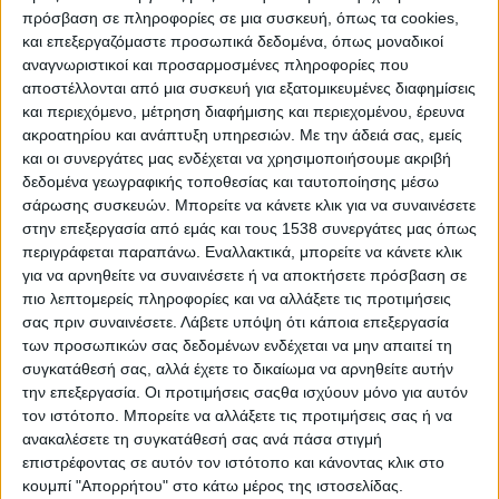
πρόσβαση σε πληροφορίες σε μια συσκευή, όπως τα cookies,
Ιωάννινα από αστυνομικούς της Υποδιεύθυνσης Ασφάλειας
και επεξεργαζόμαστε προσωπικά δεδομένα, όπως μοναδικοί
Ιωαννίνων ημεδαπός, σε βάρος των οποίου σχηματίστηκε
αναγνωριστικοί και προσαρμοσμένες πληροφορίες που
σχετική δικογραφία.
αποστέλλονται από μια συσκευή για εξατομικευμένες διαφημίσεις
Ειδικότερα, σε έλεγχο καταστήματος ψιλικών ιδιοκτησίας του
και περιεχόμενο, μέτρηση διαφήμισης και περιεχομένου, έρευνα
κατηγορούμενου, βρέθηκαν και κατασχέθηκαν συνολικά -2.430-
ακροατηρίου και ανάπτυξη υπηρεσιών.
Με την άδειά σας, εμείς
και οι συνεργάτες μας ενδέχεται να χρησιμοποιήσουμε ακριβή
τεμάχια από διάφορες κατηγορίες παιδικών αθυρμάτων.
δεδομένα γεωγραφικής τοποθεσίας και ταυτοποίησης μέσω
Η σχηματισθείσα δικογραφία θα υποβληθεί στον κ. Εισαγγελέα
σάρωσης συσκευών. Μπορείτε να κάνετε κλικ για να συναινέσετε
Πλημμελειοδικών Ιωαννίνων.
στην επεξεργασία από εμάς και τους 1538 συνεργάτες μας όπως
περιγράφεται παραπάνω. Εναλλακτικά, μπορείτε να κάνετε κλικ
για να αρνηθείτε να συναινέσετε ή να αποκτήσετε πρόσβαση σε
πιο λεπτομερείς πληροφορίες και να αλλάξετε τις προτιμήσεις
Το αστυνομικό δελτίο της ημέρας (16/03) στην
σας πριν συναινέσετε.
Λάβετε υπόψη ότι κάποια επεξεργασία
Ήπειρο
των προσωπικών σας δεδομένων ενδέχεται να μην απαιτεί τη
συγκατάθεσή σας, αλλά έχετε το δικαίωμα να αρνηθείτε αυτήν
την επεξεργασία. Οι προτιμήσεις σαςθα ισχύουν μόνο για αυτόν
τον ιστότοπο. Μπορείτε να αλλάξετε τις προτιμήσεις σας ή να
Συνελήφθησαν δύο ανήλικοι αλλοδαποί στα Ιωάννινα για
ανακαλέσετε τη συγκατάθεσή σας ανά πάσα στιγμή
απόπειρα ανθρωποκτονίας και παραβάσεις περί όπλων
επιστρέφοντας σε αυτόν τον ιστότοπο και κάνοντας κλικ στο
κουμπί "Απορρήτου" στο κάτω μέρος της ιστοσελίδας.
Κατηγορούνται ότι τραυμάτισαν με μαχαίρι δύο ανήλικους