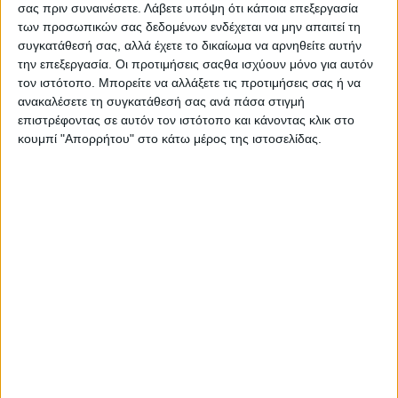
σας πριν συναινέσετε.
Λάβετε υπόψη ότι κάποια επεξεργασία
Στη σύλληψη συνολικά 9 ημεδαπών σε 7 διαφορετικές
των προσωπικών σας δεδομένων ενδέχεται να μην απαιτεί τη
περιπτώσεις προχώρησαν αστυνομικοί διαφόρων
συγκατάθεσή σας, αλλά έχετε το δικαίωμα να αρνηθείτε αυτήν
υπηρεσιών της Γενικής Περιφερειακής Αστυνομικής
την επεξεργασία. Οι προτιμήσεις σαςθα ισχύουν μόνο για αυτόν
Διεύθυνσης Ηπείρου κατά το τελευταίο 10ήμερο, σε
τον ιστότοπο. Μπορείτε να αλλάξετε τις προτιμήσεις σας ή να
βάρος των οποίων σχηματίστηκαν ανάλογες δικογραφίες
ανακαλέσετε τη συγκατάθεσή σας ανά πάσα στιγμή
για κατοχή ναρκωτικών.
επιστρέφοντας σε αυτόν τον ιστότοπο και κάνοντας κλικ στο
κουμπί "Απορρήτου" στο κάτω μέρος της ιστοσελίδας.
Ειδικότερα, συνελήφθησαν:
– 5
ημεδαποί από την Ομάδα ΔΙ.ΑΣ. του Τμήματος Άμεσης
Δράσης Ιωαννίνων για κατοχή – κατά περίπτωση – κάνναβης και
ναρκωτικών χαπιών,
– 3
ημεδαποί από το Τμήμα Ασφάλειας Άρτας για κατοχή
κάνναβης και
–
ημεδαπός από την Ο.Π.Κ.Ε. του Τμήματος Ασφάλειας
Πρέβεζας για κατοχή κοκαΐνης.
Σημειώνεται ότι οι συλλήψεις πραγματοποιήθηκαν στο πλαίσιο
καθημερινών ελέγχων και δράσεων για την καταπολέμηση της
διάδοσης των ναρκωτικών.