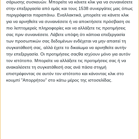
Τροφίμων και με την επιστημονική υποστήριξη του
σάρωσης συσκευών. Μπορείτε να κάνετε κλικ για να συναινέσετε
Πανεπιστημίου Πατρών και του Ελληνικού Ιδρύματος
στην επεξεργασία από εμάς και τους 1538 συνεργάτες μας όπως
Καρδιολογίας, το Συνέδριο συγκεντρώνει ηγετικά στελέχη της
περιγράφεται παραπάνω. Εναλλακτικά, μπορείτε να κάνετε κλικ
αγοράς, ερευνητές, επενδυτές και θεσμικούς φορείς,
για να αρνηθείτε να συναινέσετε ή να αποκτήσετε πρόσβαση σε
δημιουργώντας μια δυναμική πλατφόρμα ανταλλαγής γνώσης
πιο λεπτομερείς πληροφορίες και να αλλάξετε τις προτιμήσεις
και στρατηγικού διαλόγου.
σας πριν συναινέσετε.
Λάβετε υπόψη ότι κάποια επεξεργασία
των προσωπικών σας δεδομένων ενδέχεται να μην απαιτεί τη
Το πρόγραμμα επικεντρώνεται σε βασικές προτεραιότητες του
συγκατάθεσή σας, αλλά έχετε το δικαίωμα να αρνηθείτε αυτήν
κλάδου, όπως η γαλάζια τεχνολογία, η αξιοποίηση ψηφιακών
την επεξεργασία. Οι προτιμήσεις σαςθα ισχύουν μόνο για αυτόν
εργαλείων, η διατροφική αξία των προϊόντων
τον ιστότοπο. Μπορείτε να αλλάξετε τις προτιμήσεις σας ή να
ιχθυοκαλλιέργειας και οι στρατηγικές ανάπτυξης στις διεθνείς
ανακαλέσετε τη συγκατάθεσή σας ανά πάσα στιγμή
αγορές. Παράλληλα, στρογγυλά τραπέζια και οργανωμένες Β2Β
επιστρέφοντας σε αυτόν τον ιστότοπο και κάνοντας κλικ στο
συναντήσεις ενισχύουν τη συνεργασία και δημιουργούν νέες
κουμπί "Απορρήτου" στο κάτω μέρος της ιστοσελίδας.
επενδυτικές ευκαιρίες.
Η διοργάνωση αποκτά έντονο διεθνή χαρακτήρα, με
περισσότερους από 40 χορηγούς και εκθέτες από ένα ευρύ
φάσμα χωρών, όπως η Ελλάδα, το Βέλγιο, η Ολλανδία, η Γαλλία,
η Νορβηγία, η Δανία, η Γερμανία, η Ιταλία, η Ισλανδία, η
Πορτογαλία, η Ισπανία, οι ΗΠΑ και το Ηνωμένο Βασίλειο.
Παράλληλα, περίπου 70 ομιλητές από περισσότερες από 13