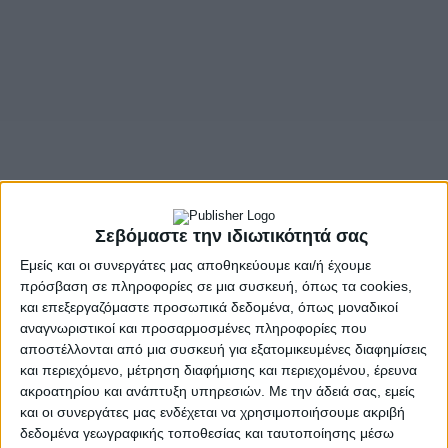
- Advertisement -
Σεβόμαστε την ιδιωτικότητά σας
Εμείς και οι συνεργάτες μας αποθηκεύουμε και/ή έχουμε
πρόσβαση σε πληροφορίες σε μια συσκευή, όπως τα cookies,
Στις 15 & 16 Μαΐου 2026, η Αθήνα αναδεικνύεται σε
και επεξεργαζόμαστε προσωπικά δεδομένα, όπως μοναδικοί
σημείο αναφοράς για τον κλάδο της ιχθυοκαλλιέργειας,
αναγνωριστικοί και προσαρμοσμένες πληροφορίες που
φιλοξενώντας το 4ο Κλαδικό Συνέδριο Ιχθυοκαλλιέργειας
αποστέλλονται από μια συσκευή για εξατομικευμένες διαφημίσεις
2026 «Γαλάζια Ανάπτυξη, Παγκόσμιο Όραμα», στο Μέγαρο
και περιεχόμενο, μέτρηση διαφήμισης και περιεχομένου, έρευνα
Διεθνές Συνεδριακό Κέντρο Αθηνών.
ακροατηρίου και ανάπτυξη υπηρεσιών.
Με την άδειά σας, εμείς
και οι συνεργάτες μας ενδέχεται να χρησιμοποιήσουμε ακριβή
Υπό την αιγίδα του Υπουργείου Αγροτικής Ανάπτυξης και
δεδομένα γεωγραφικής τοποθεσίας και ταυτοποίησης μέσω