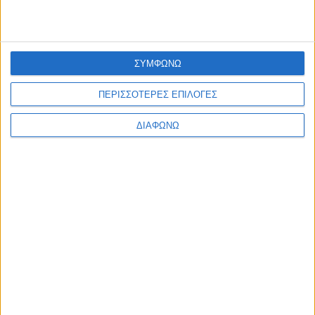
ΕΠΙΚΑΙΡΟΤΗΤΑ
Τουρισμός για Όλους 2026: Άνοιξε με καθυστέρηση η
πλατφόρμα για τις αιτήσεις – Αναλυτικά η διαδικασία
admin
-
5 Αυγούστου, 2026
ΣΥΜΦΩΝΩ
ΠΟΛΙΤΙΚΗ
Εντολή Κυριάκου Μητσοτάκη να «τρέξουν» άμεσα οι
ΠΕΡΙΣΣΟΤΕΡΕΣ ΕΠΙΛΟΓΕΣ
αποζημιώσεις των πυρόπληκτων
admin
-
5 Αυγούστου, 2026
Φόρτωση περισσοτέρων
ΔΙΑΦΩΝΩ
ΑΦΗΣΤΕ ΜΙΑ ΑΠΑΝΤΗΣΗ
Σχόλιο:
εισάγετε το σχόλιό σας!
Όνομα:*