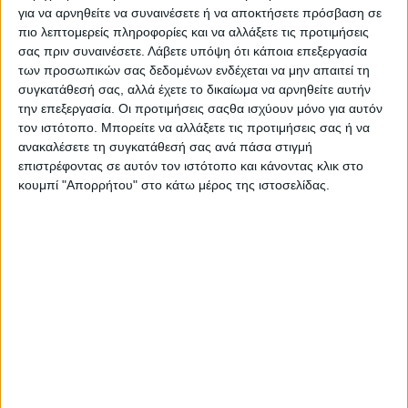
για να αρνηθείτε να συναινέσετε ή να αποκτήσετε πρόσβαση σε
- Advertisement -
πιο λεπτομερείς πληροφορίες και να αλλάξετε τις προτιμήσεις
σας πριν συναινέσετε.
Λάβετε υπόψη ότι κάποια επεξεργασία
των προσωπικών σας δεδομένων ενδέχεται να μην απαιτεί τη
Ο Δήμος Θεσσαλονίκης, συμμετέχοντας στις εκδηλώσεις
συγκατάθεσή σας, αλλά έχετε το δικαίωμα να αρνηθείτε αυτήν
για τα 200 χρόνια από την Έξοδο της Φρουράς του
την επεξεργασία. Οι προτιμήσεις σαςθα ισχύουν μόνο για αυτόν
Μεσολογγίου, διοργανώνει στο κτίριο του Κέντρου
τον ιστότοπο. Μπορείτε να αλλάξετε τις προτιμήσεις σας ή να
Ιστορίας Θεσσαλονίκης (Πλατεία Ιπποδρομίου) μεγάλη
ανακαλέσετε τη συγκατάθεσή σας ανά πάσα στιγμή
επιστρέφοντας σε αυτόν τον ιστότοπο και κάνοντας κλικ στο
εικαστική έκθεση με τον τίτλο «ΜΕΣΟΛΟΓΓΙ – Από την
κουμπί "Απορρήτου" στο κάτω μέρος της ιστοσελίδας.
πολιορκία στην Αθανασία».
Η έκθεση περιλαμβάνει κειμήλια προερχόμενα από τις
συλλογές του Ιστορικού Μουσείου «Διέξοδος» του ομώνυμου
Κέντρου Λόγου & Τέχνης Μεσολογγίου.
Τα εγκαίνια θα πραγματοποιηθούν το Σάββατο 16 Μαΐου 2026
στις 7.30 το απόγευμα από τον δήμαρχο Θεσσαλονίκης Στέλιο
Αγγελούδη και τον αντιδήμαρχο Πολιτισμού, Τουρισμού &
διαδημοτικής συνεργασίας Βασίλειο Γάκη παρουσία του