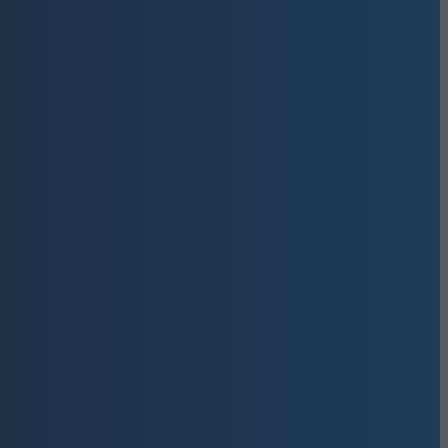
Όνομα:*
μά σας εδώ
Email:*
διεύθυνση ηλεκτρονικού
ν ηλεκτρονική σας
Get involved
9,500
Υποστηρικτές
ΚΆΝΤΕ LIKE
670
Ακόλουθοι
ΑΚΟΛΟΥΘΉΣΤΕ
216
Ακόλουθοι
ΑΚΟΛΟΥΘΉΣΤΕ
ΤΚ:30027
2,500
Συνδρομητές
ΓΊΝΕΤΕ ΣΥΝΔΡΟΜΗΤΉΣ