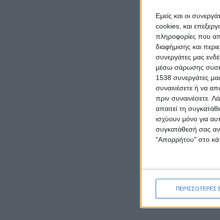
Εμείς και οι συνεργ
cookies, και επεξε
LATEST NEWS
πληροφορίες που απο
διαφήμισης και περι
ΓΕΓΟΝΟΤΑ
συνεργάτες μας ενδέ
Έγκαιρη η επέμβαση των πυροσβεστικών
μέσω σάρωσης συσκευ
δυνάμεων σε πυρκαγιά στη Λεπενού
1538 συνεργάτες μας
Αγρινίου (φωτο)
συναινέσετε ή να απ
admin
-
6 Αυγούστου, 2026
πριν συναινέσετε.
Λά
απαιτεί τη συγκατάθ
ισχύουν μόνο για αυ
ΟΡΘΟΔΟΞΙΑ
συγκατάθεσή σας ανά
“Το Μήνυμα της Παναγίας” του π. Δημητρίου
Μπόκου
"Απορρήτου" στο κάτ
6 Αυγούστου, 2026
ΠΟΛΙΤΙΚΗ
ΝΙΚΗ: Πάνω από 500 εκατ. ευρώ σε
μισθώσεις εναέριων μέσων πυρόσβεσης –
ΠΕΡΙΣΣΟΤΕΡΕΣ 
Γιατί δεν αποκτήθηκε εθνικός στόλος;
6 Αυγούστου, 2026