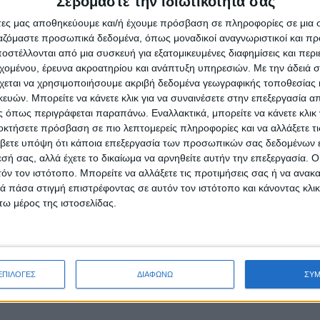
Σεβόμαστε την ιδιωτικότητά σας
- Advertisement -
άτες μας αποθηκεύουμε και/ή έχουμε πρόσβαση σε πληροφορίες σε μια
ργαζόμαστε προσωπικά δεδομένα, όπως μοναδικοί αναγνωριστικοί και 
στέλλονται από μια συσκευή για εξατομικευμένες διαφημίσεις και περ
εχομένου, έρευνα ακροατηρίου και ανάπτυξη υπηρεσιών.
Με την άδειά σα
χεται να χρησιμοποιήσουμε ακριβή δεδομένα γεωγραφικής τοποθεσίας 
ών. Μπορείτε να κάνετε κλικ για να συναινέσετε στην επεξεργασία απ
 όπως περιγράφεται παραπάνω. Εναλλακτικά, μπορείτε να κάνετε κλικ γ
οκτήσετε πρόσβαση σε πιο λεπτομερείς πληροφορίες και να αλλάξετε τι
βετε υπόψη ότι κάποια επεξεργασία των προσωπικών σας δεδομένων ε
εσή σας, αλλά έχετε το δικαίωμα να αρνηθείτε αυτήν την επεξεργασία. 
τόν τον ιστότοπο. Μπορείτε να αλλάξετε τις προτιμήσεις σας ή να ανακα
 πάσα στιγμή επιστρέφοντας σε αυτόν τον ιστότοπο και κάνοντας κλι
ω μέρος της ιστοσελίδας.
ΕΠΙΛΟΓΕΣ
ΔΙΑΦΩΝΩ
ΣΥ