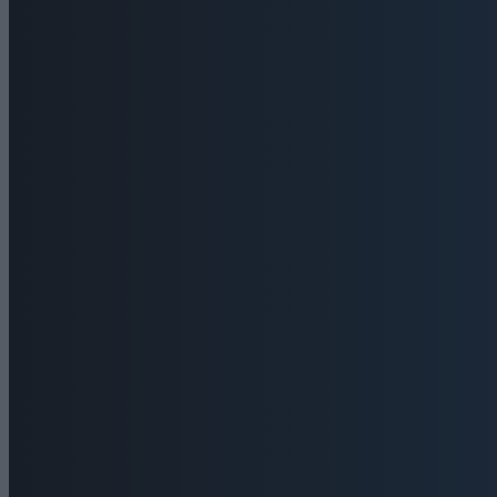
admin
-
6 Αυγούστου, 2026
ΠΟΛΙΤΙΣΜΟΣ
Η Φωτεινή
Ουρανό Τρ
admin
-
6 Αυ
Ιστοσελίδα:
ΕΠΙΚΟΙΝΩΝΙΑ
Τηλέφωνα: 26410 22803 - 58800
Email: bokas@otenet.gr, info@axeloostv.gr Φαξ:
26410 23894
Μέλος του
Μ.Η.Τ. 242797