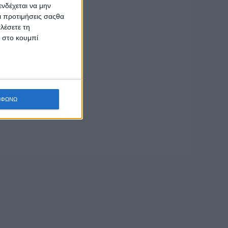
νδέχεται να μην
Οι προτιμήσεις σαςθα
ακοί σύμβουλοι της
λέσετε τη
κ στο κουμπί
η λογοδοσίας της
ρήζει συντήρησης
του μορφή πριν 6
τερη περίπτωση,
ας δεν χωράει δύο
ΜΦΩΝΩ
σχεδόν παντελή
υ καταστρώματος
 και να έχουμε
«Από το 2011
ωση υπολείπονται
ην
ς
χαρακτηρίζει ως