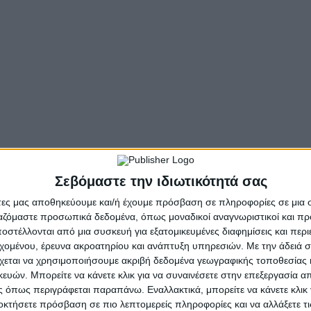
θούν τρεις επερωτήσεις των Περιφερειακών Συμβούλων τ
υ Κέντρου Υγείας Άνω Χώρας Ναυπακτίας, ο Κώστας Δια
ελματικής Εκπαίδευσης και Κατάρτισης Πύργου και άλλω
ατάσταση του Οδοντωτού Σιδηρόδρομου.
ς Περιφερειακής Αρχής, ο επικεφαλής της παράταξης Κώσ
ας διαχείρισης/καύσης επικίνδυνων και τοξικών υγειο
ει έντονες αντιδράσεις από κοινωνικούς και επιστημονικ
, Παναγιώτη Κανελλάκη και Αμβρόσιου Φράγκου. Ο κ. Καρ
Σεβόμαστε την ιδιωτικότητά σας
άν είναι σύννομη η έγκριση της μελέτης περιβαλλοντικώ
 Αχαΐας πρέπει να λάβει σαφείς και πειστικές εξηγήσεις
άτες μας αποθηκεύουμε και/ή έχουμε πρόσβαση σε πληροφορίες σε μια
ργαζόμαστε προσωπικά δεδομένα, όπως μοναδικοί αναγνωριστικοί και 
ε σε θετική η αρχική αρνητική απόφαση για τη λειτουργί
στέλλονται από μια συσκευή για εξατομικευμένες διαφημίσεις και περ
εχομένου, έρευνα ακροατηρίου και ανάπτυξη υπηρεσιών.
Με την άδειά σα
χεται να χρησιμοποιήσουμε ακριβή δεδομένα γεωγραφικής τοποθεσίας 
λάζουμε – Δυτική Ελλάδα» τονίζει ότι, είναι αναγκαίο η
ών. Μπορείτε να κάνετε κλικ για να συναινέσετε στην επεξεργασία απ
ος και είτε να προσφύγει κατά της σχετικής απόφασης 
 όπως περιγράφεται παραπάνω. Εναλλακτικά, μπορείτε να κάνετε κλικ γ
ς της μονάδας, είτε να υποστηρίξει την ήδη υποβληθείσα
οκτήσετε πρόσβαση σε πιο λεπτομερείς πληροφορίες και να αλλάξετε τι