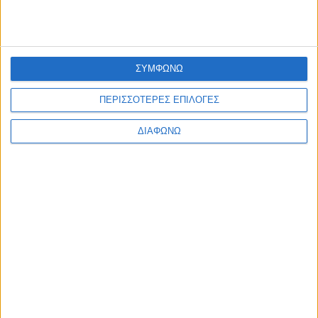
ΕΠΙΚΑΙΡΟΤΗΤΑ
Σε πλήρη λειτουργία από 10 Αυγούστου, το σύστημα ελέγχ
πρόσβασης στους πεζοδρόμους
admin
-
7 Αυγούστου, 2026
ΣΥΜΦΩΝΩ
ΕΠΙΚΑΙΡΟΤΗΤΑ
ΠΑΣ ΙΩΝΙΚΟΣ 1980: “Mε βαθιά θλίψη αποχαιρετούμε τον
ΠΕΡΙΣΣΟΤΕΡΕΣ ΕΠΙΛΟΓΕΣ
Δημήτρη Καρατσώρη”
admin
-
7 Αυγούστου, 2026
Φόρτωση περισσοτέρων
ΔΙΑΦΩΝΩ
ΑΦΗΣΤΕ ΜΙΑ ΑΠΑΝΤΗΣΗ
Σχόλιο:
εισάγετε το σχόλιό σας!
Όνομα:*