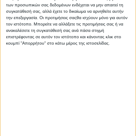
αγωνιστική σεζόν.
των προσωπικών σας δεδομένων ενδέχεται να μην απαιτεί τη
συγκατάθεσή σας, αλλά έχετε το δικαίωμα να αρνηθείτε αυτήν
Πρόκειται για τους Αλμπάνη, Γερνά και Αδαμόπουλο, παιδιά
την επεξεργασία. Οι προτιμήσεις σαςθα ισχύουν μόνο για αυτόν
των Τμημάτων Υποδομών των «Καναρινιών» με την ΠΑΕ να
τον ιστότοπο. Μπορείτε να αλλάξετε τις προτιμήσεις σας ή να
κοινοποιεί φωτογραφία τους από το γήπεδο.
ανακαλέσετε τη συγκατάθεσή σας ανά πάσα στιγμή
επιστρέφοντας σε αυτόν τον ιστότοπο και κάνοντας κλικ στο
Η ανάρτηση της ΠΑΕ:
κουμπί "Απορρήτου" στο κάτω μέρος της ιστοσελίδας.
«Τρεις ταλαντούχοι ποδοσφαιριστές των Τμημάτων
Υποδομής του Παναιτωλικού συμμετέχουν στην προετοιμασία
της επαγγελματικής ομάδας για τη νέα αγωνιστική περίοδο:
(από αριστερά στη φώτο) Αλμπάνης, Γερνάς, Αδαμόπουλος,
ακολουθούν τον δρόμο που δεκάδες παιδιά της Ακαδημίας
μας έχουν πάρει την τελευταία εικοσαετία»
.
- Advertisement -
LATEST NEWS
ΕΠΙΚΑΙΡΟΤΗΤΑ