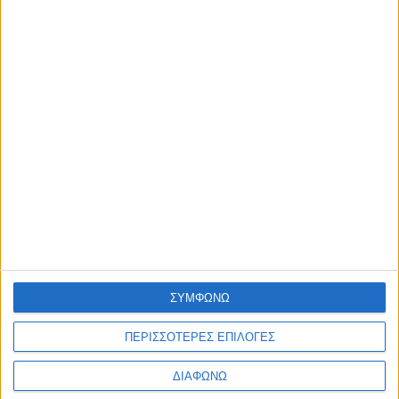
admin
-
5 Αυγούστου, 2026
ΑΘΛΗΤΙΚΑ
Αγρίνιο: Έρχεται το 8ο τουρνουά αγάπης “Μαργαρίτα
Σαπλαούρα” στο ΔΑΚ Αγρινίου
admin
-
5 Αυγούστου, 2026
ΕΠΙΚΑΙΡΟΤΗΤΑ
Τουρισμός για Όλους 2026: Άνοιξε με καθυστέρηση η
πλατφόρμα για τις αιτήσεις – Αναλυτικά η διαδικασία
admin
-
5 Αυγούστου, 2026
ΠΟΛΙΤΙΚΗ
Εντολή Κυριάκου Μητσοτάκη να «τρέξουν» άμεσα οι
αποζημιώσεις των πυρόπληκτων
admin
-
5 Αυγούστου, 2026
Φόρτωση περισσοτέρων
ΣΥΜΦΩΝΩ
ΑΦΗΣΤΕ ΜΙΑ ΑΠΑΝΤΗΣΗ
ΠΕΡΙΣΣΟΤΕΡΕΣ ΕΠΙΛΟΓΕΣ
Σχόλιο:
ΔΙΑΦΩΝΩ