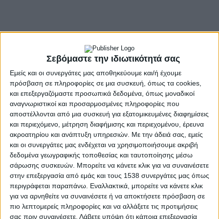
Σεβόμαστε την ιδιωτικότητά σας
Εμείς και οι συνεργάτες μας αποθηκεύουμε και/ή έχουμε
πρόσβαση σε πληροφορίες σε μια συσκευή, όπως τα cookies,
και επεξεργαζόμαστε προσωπικά δεδομένα, όπως μοναδικοί
αναγνωριστικοί και προσαρμοσμένες πληροφορίες που
αποστέλλονται από μια συσκευή για εξατομικευμένες διαφημίσεις
και περιεχόμενο, μέτρηση διαφήμισης και περιεχομένου, έρευνα
ακροατηρίου και ανάπτυξη υπηρεσιών.
Με την άδειά σας, εμείς
και οι συνεργάτες μας ενδέχεται να χρησιμοποιήσουμε ακριβή
δεδομένα γεωγραφικής τοποθεσίας και ταυτοποίησης μέσω
σάρωσης συσκευών. Μπορείτε να κάνετε κλικ για να συναινέσετε
- Advertisement -
στην επεξεργασία από εμάς και τους 1538 συνεργάτες μας όπως
περιγράφεται παραπάνω. Εναλλακτικά, μπορείτε να κάνετε κλικ
για να αρνηθείτε να συναινέσετε ή να αποκτήσετε πρόσβαση σε
Τρεις νεαροί ταλαντούχοι ποδοσφαιριστές συμμετέχουν
πιο λεπτομερείς πληροφορίες και να αλλάξετε τις προτιμήσεις
στην προετοιμασία του Παναιτωλικού για τη νέα
σας πριν συναινέσετε.
Λάβετε υπόψη ότι κάποια επεξεργασία