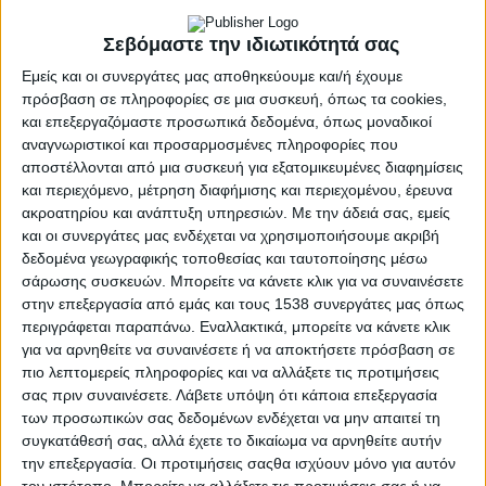
Ατρόμητος έχει πίσω του πέντε βαθμούς τη Λαμία και
Σεβόμαστε την ιδιωτικότητά σας
προσπαθεί να υπερασπιστεί τη διαφορά και τη θέση σωτηρίας
που βρίσκεται.
Εμείς και οι συνεργάτες μας αποθηκεύουμε και/ή έχουμε
πρόσβαση σε πληροφορίες σε μια συσκευή, όπως τα cookies,
Ο Παναιτωλικός
και επεξεργαζόμαστε προσωπικά δεδομένα, όπως μοναδικοί
αναγνωριστικοί και προσαρμοσμένες πληροφορίες που
Ξεκίνησε με δύο ήττες στα Playouts και είναι η μοναδική ομάδα
αποστέλλονται από μια συσκευή για εξατομικευμένες διαφημίσεις
που δεν έχει πάρει βαθμό, αν και έκλεισε την κανονική περίοδο
και περιεχόμενο, μέτρηση διαφήμισης και περιεχομένου, έρευνα
με εντυπωσιακό τρόπο, αφού έμεινε για πέντε παιχνίδια
ακροατηρίου και ανάπτυξη υπηρεσιών.
Με την άδειά σας, εμείς
αήττητος. Μάλιστα έχει ηττηθεί από τις δύο τελευταίες ομάδες
και οι συνεργάτες μας ενδέχεται να χρησιμοποιήσουμε ακριβή
της βαθμολογίας.
δεδομένα γεωγραφικής τοποθεσίας και ταυτοποίησης μέσω
Στην έδρα του δεν νίκησε στα δύο τελευταία, ενώ έχασε από τη
σάρωσης συσκευών. Μπορείτε να κάνετε κλικ για να συναινέσετε
Λαμία, αφού ήταν τρία παιχνίδια αήττητος, χωρίς να δεχτεί
στην επεξεργασία από εμάς και τους 1538 συνεργάτες μας όπως
γκολ. Μάζεψε 17 βαθμούς εκτός έδρας και 15 στην έδρα του.
περιγράφεται παραπάνω. Εναλλακτικά, μπορείτε να κάνετε κλικ
Στο Αγρίνιο έκανε τέσσερις νίκες, τις δύο μάλιστα στα τέσσερα
για να αρνηθείτε να συναινέσετε ή να αποκτήσετε πρόσβαση σε
τελευταία, ενώ είχε μόλις δύο στα πρώτα 10.
πιο λεπτομερείς πληροφορίες και να αλλάξετε τις προτιμήσεις
σας πριν συναινέσετε.
Λάβετε υπόψη ότι κάποια επεξεργασία
Πρώτοι σε αγώνες:
Φλόρες 32,
Καρέλης, Ντουάρτε και Βέργος
των προσωπικών σας δεδομένων ενδέχεται να μην απαιτεί τη
από 30.
συγκατάθεσή σας, αλλά έχετε το δικαίωμα να αρνηθείτε αυτήν
Πρώτοι σε γκολ:
Καρέλης 9, Βέργος 7, Μεντόσα 5.
την επεξεργασία. Οι προτιμήσεις σαςθα ισχύουν μόνο για αυτόν
Οι έξι τελευταίοι αγώνες