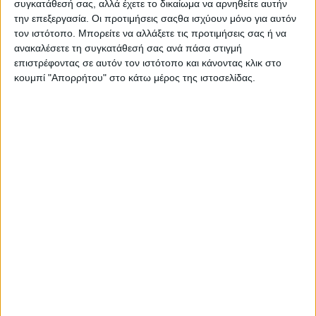
συγκατάθεσή σας, αλλά έχετε το δικαίωμα να αρνηθείτε αυτήν
την επεξεργασία. Οι προτιμήσεις σαςθα ισχύουν μόνο για αυτόν
-1- ξιφολόγχη, ενσωματωμένη στο ένα από τα πολεμικά
τον ιστότοπο. Μπορείτε να αλλάξετε τις προτιμήσεις σας ή να
τυφέκια,
ανακαλέσετε τη συγκατάθεσή σας ανά πάσα στιγμή
επιστρέφοντας σε αυτόν τον ιστότοπο και κάνοντας κλικ στο
-15- τεμάχια εκρηκτικής ύλης «ΤΝΤ», συνολικού βάρους -6-
κουμπί "Απορρήτου" στο κάτω μέρος της ιστοσελίδας.
κιλών,
-25- ταχυγεμιστήρες χωρητικότητας 10 φυσιγγίων και
-250- φυσίγγια.
Προανάκριση για την υπόθεση ενεργείται από την Υποδιεύθυνση
Ασφάλειας Ιωαννίνων, ενώ οι έρευνες για τον εντοπισμό ατόμων που
εμπλέκονται στην υπόθεση βρίσκονται σε εξέλιξη.