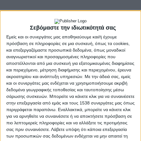
Σεβόμαστε την ιδιωτικότητά σας
Εμείς και οι συνεργάτες μας αποθηκεύουμε και/ή έχουμε
- Advertisement -
πρόσβαση σε πληροφορίες σε μια συσκευή, όπως τα cookies,
και επεξεργαζόμαστε προσωπικά δεδομένα, όπως μοναδικοί
αναγνωριστικοί και προσαρμοσμένες πληροφορίες που
Σε εξέλιξη οι έρευνες για τον εντοπισμό ατόμων που σχετίζονται με την
αποστέλλονται από μια συσκευή για εξατομικευμένες διαφημίσεις
και περιεχόμενο, μέτρηση διαφήμισης και περιεχομένου, έρευνα
υπόθεση
ακροατηρίου και ανάπτυξη υπηρεσιών.
Με την άδειά σας, εμείς
Στην κατάσχεση οπλισμού και ποσότητας εκρηκτικής ύλης
και οι συνεργάτες μας ενδέχεται να χρησιμοποιήσουμε ακριβή
προχώρησαν αστυνομικοί της Υποδιεύθυνσης Ασφάλειας Ιωαννίνων
δεδομένα γεωγραφικής τοποθεσίας και ταυτοποίησης μέσω
χθες (07-04-2022) το απόγευμα.
σάρωσης συσκευών. Μπορείτε να κάνετε κλικ για να συναινέσετε
στην επεξεργασία από εμάς και τους 1538 συνεργάτες μας όπως
Ειδικότερα, σε δυσπρόσιτο σημείο του Νομού Θεσπρωτίας, κοντά στα
περιγράφεται παραπάνω. Εναλλακτικά, μπορείτε να κάνετε κλικ
ελληνοαλβανικά σύνορα, εντοπίστηκαν επιμελώς κρυμμένοι δύο
για να αρνηθείτε να συναινέσετε ή να αποκτήσετε πρόσβαση σε
μαύροι σάκοι, εντός των οποίων βρέθηκαν και κατασχέθηκαν:
πιο λεπτομερείς πληροφορίες και να αλλάξετε τις προτιμήσεις
σας πριν συναινέσετε.
Λάβετε υπόψη ότι κάποια επεξεργασία
-3- πολεμικά τυφέκια τύπου ΑΚ-47
Kalashnikov
με ισάριθμους
των προσωπικών σας δεδομένων ενδέχεται να μην απαιτεί τη
γεμιστήρες,