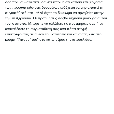
σας πριν συναινέσετε.
Λάβετε υπόψη ότι κάποια επεξεργασία
παρουσία του Αντιπεριφερειάρχη Υποδομών και Έργων,
Θανάση Μαυρομμάτη.
των προσωπικών σας δεδομένων ενδέχεται να μην απαιτεί τη
συγκατάθεσή σας, αλλά έχετε το δικαίωμα να αρνηθείτε αυτήν
Η παρέμβαση, που μεταξύ άλλων αφορά
ως και την αντικατάσταση 12.455
την επεξεργασία. Οι προτιμήσεις σαςθα ισχύουν μόνο για αυτόν
συμβατικών φωτιστικών σωμάτων, στοχεύει στην προσαρμογή του επιπέδου
τον ιστότοπο. Μπορείτε να αλλάξετε τις προτιμήσεις σας ή να
φωτισμού ανάλογα με τις πραγματικές ανάγκες των οδών, αλλά και την
ανακαλέσετε τη συγκατάθεσή σας ανά πάσα στιγμή
επιστρέφοντας σε αυτόν τον ιστότοπο και κάνοντας κλικ στο
εξοικονόμηση ενέργειας τουλάχιστον κατά 55% της υφιστάμενης κατανάλωσης.
κουμπί "Απορρήτου" στο κάτω μέρος της ιστοσελίδας.
Επιπλέον,
επιτυγχάνεταιβελτίωση της οδικής ασφάλειας κατά τη διάρκεια της
νύχτας. Επίσης, η εγκατάσταση οδικού φωτισμού στοχεύει στην επίτευξη μιας
ομαλής κυκλοφοριακής ροής,παρέχοντας μια κατά το δυνατόν πλήρη και
ανεμπόδιστη εικόνα των γεωμετρικών καικυκλοφοριακών χαρακτηριστικών της
οδού και δυνατότητες ασφαλούς οδήγησης.
Οι ανάγκες αναβάθμισης και ανανέωσης του οδοφωτισμού προέκυψαν έπειτα
από ολοκληρωμένη καταγραφή που πραγματοποιήσαν οι τεχνικές υπηρεσίες,
που πέρα από το πλήθος φωτιστικών σωμάτων, εντόπισαν και σημαντικές
φθορές.
Στο πλαίσιο αυτό, ο ανάδοχος θα αντικαταστήσει τα συμβατικά
φωτιστικά με νέα φωτιστικά σώματα τεχνολογίας LED και θα