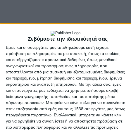
Σεβόμαστε την ιδιωτικότητά σας
Εμείς και οι συνεργάτες μας αποθηκεύουμε και/ή έχουμε
πρόσβαση σε πληροφορίες σε μια συσκευή, όπως τα cookies,
και επεξεργαζόμαστε προσωπικά δεδομένα, όπως μοναδικοί
- Advertisement -
αναγνωριστικοί και προσαρμοσμένες πληροφορίες που
αποστέλλονται από μια συσκευή για εξατομικευμένες διαφημίσεις
και περιεχόμενο, μέτρηση διαφήμισης και περιεχομένου, έρευνα
ακροατηρίου και ανάπτυξη υπηρεσιών.
Με την άδειά σας, εμείς
Ολοκληρωμένη και πολύχρονη λύση στο ζήτημα επάρκειας, ποιότητας και
και οι συνεργάτες μας ενδέχεται να χρησιμοποιήσουμε ακριβή
φροντίδας του φωτισμού των εθνικών και επαρχιακών οδών της Δυτικής
δεδομένα γεωγραφικής τοποθεσίας και ταυτοποίησης μέσω
Ελλάδας παρέχεται μέσω του έργου
«Ενεργειακή Αναβάθμιση Οδοφωτισμού
σάρωσης συσκευών. Μπορείτε να κάνετε κλικ για να συναινέσετε
ΠΔΕ και Συντήρηση για την Υποστήριξη της Ενεργειακής Αναβάθμισης του
στην επεξεργασία από εμάς και τους 1538 συνεργάτες μας όπως
περιγράφεται παραπάνω. Εναλλακτικά, μπορείτε να κάνετε κλικ
Δικτύου Ηλεκτροφωτισμού Αρμοδιότητας ΠΔΕ», η σύμβαση του οποίου
για να αρνηθείτε να συναινέσετε ή να αποκτήσετε πρόσβαση σε
υπογράφτηκε σήμερα, Τρίτη 12 Απριλίου 2022 από τον Περιφερειάρχη Δυτικής
πιο λεπτομερείς πληροφορίες και να αλλάξετε τις προτιμήσεις
Ελλάδας,
Νεκτάριο Φαρμάκη
και εκπροσώπους της αναδόχου εταιρείας,