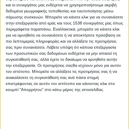
προσευχής και της αγωνίας του για εσένα, για τα αδέρφια σου,
και οι συνεργάτες μας ενδέχεται να χρησιμοποιήσουμε ακριβή
την οικογένειά σας, την Ενορία του, τα πνευματικά του παιδιά.
δεδομένα γεωγραφικής τοποθεσίας και ταυτοποίησης μέσω
σάρωσης συσκευών. Μπορείτε να κάνετε κλικ για να συναινέσετε
Γνώρισες, λοιπόν, την Ιερωσύνη στην πληρότητά της. Την
στην επεξεργασία από εμάς και τους 1538 συνεργάτες μας όπως
είδες ως Σταυρό αλλά και ως Ανάσταση, ως κένωση αλλά και
περιγράφεται παραπάνω. Εναλλακτικά, μπορείτε να κάνετε κλικ
ως πληρότητα πνευματικής χαράς. Είδες αυτούς που την
για να αρνηθείτε να συναινέσετε ή να αποκτήσετε πρόσβαση σε
εχθρεύονται, αλλά και αυτούς που την στηρίζουν. Πάνω απ’
πιο λεπτομερείς πληροφορίες και να αλλάξετε τις προτιμήσεις
όλα, όμως είδες, ότι τελικά το σχέδιο του Θεού
σας πριν συναινέσετε.
Λάβετε υπόψη ότι κάποια επεξεργασία
εκπληρώνεται. Η απόφαση του Χριστού πραγματοποιείται. Η
των προσωπικών σας δεδομένων ενδέχεται να μην απαιτεί τη
δύναμή Του, καλύπτει την δική μας αδυναμία και θεραπεύει τη
συγκατάθεσή σας, αλλά έχετε το δικαίωμα να αρνηθείτε αυτήν
την επεξεργασία. Οι προτιμήσεις σαςθα ισχύουν μόνο για αυτόν
δική μας ασθένεια».
τον ιστότοπο. Μπορείτε να αλλάξετε τις προτιμήσεις σας ή να
Ο Σεβασμιώτατος σε άλλο σημείο της ομιλίας του προέτρεψε
ανακαλέσετε τη συγκατάθεσή σας ανά πάσα στιγμή
τον νέο Διάκονο
«Ακολούθησε τα βήματα του κατά σάρκα και
επιστρέφοντας σε αυτόν τον ιστότοπο και κάνοντας κλικ στο
πνεύμα πατρός σου και δημιούργησε μία υγιή σχέση με τους
κουμπί "Απορρήτου" στο κάτω μέρος της ιστοσελίδας.
πιστούς και τα μέλη της Εκκλησίας μας, όπως το έπραξε και ο
ίδιος».
Επίσης, υπογράμμισε με έμφαση ότι
«στην Εκκλησία υπάρχουμε
για να θεραπευόμαστε. Στην Εκκλησία υπάρχουμε ως μέλη για
να αναγεννώμαστε πνευματικά. Να καθαρίζουμε το πνεύμα, τη