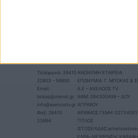
ΕΠΙΚΟΙΝΩΝΙΑ
ΤΑΥΤΟΤΗΤΑ
Τηλέφωνα: 26410
ΑΝΩΝΥΜΗ ΕΤΑΙΡΕΙΑ
22803 - 58800
ΕΠΩΝΥΜΙΑ: Γ. ΜΠΟΚΑΣ & Σ
Email:
Α.Ε – ΑΧΕΛΩΟΣ TV
bokas@otenet.gr,
ΑΦΜ: 094300499 – ΔΟΥ
info@axeloostv.gr
ΑΓΡΙΝΙΟΥ
Φαξ: 26410
ΑΡΙΘΜΟΣ ΓΕΜΗ: 02734051
23894
ΤΙΤΛΟΣ
ΙΣΤΟΣΕΛΙΔΑΣ:acheloostvne
ΕΔΡΑ-ΔΙΕΥΘΥΝΣΗ: ΚΑΒΑΦΗ