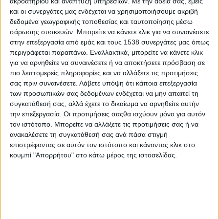
ακροατηρίου και ανάπτυξη υπηρεσιών.
Με την άδειά σας, εμείς
και οι συνεργάτες μας ενδέχεται να χρησιμοποιήσουμε ακριβή
σχεδιασμό της ιδέας του; – Ποια η διασύνδεση ακαδημαϊκής και
δεδομένα γεωγραφικής τοποθεσίας και ταυτοποίησης μέσω
επιχειρηματικής κοινότητας για τα
S
tartups; – Ποιοι τομείς σήμερα
σάρωσης συσκευών. Μπορείτε να κάνετε κλικ για να συναινέσετε
εξασφαλίζουν ευκολότερα χρηματοδότηση; – Πόσο εύκολο ή δύσκολο είναι
στην επεξεργασία από εμάς και τους 1538 συνεργάτες μας όπως
να βρει κάποιος χρηματοδότηση σήμερα; – Ποια είναι τα στοιχεία που
περιγράφεται παραπάνω. Εναλλακτικά, μπορείτε να κάνετε κλικ
αναζητούν οι επενδυτές σε μια ιδέα; – Υπάρχουν χρήματα για επενδύσεις
για να αρνηθείτε να συναινέσετε ή να αποκτήσετε πρόσβαση σε
στο ελληνικό οικοσύστημα των
S
tartups; – Πως αυτό εξελίσσεται τα
πιο λεπτομερείς πληροφορίες και να αλλάξετε τις προτιμήσεις
τελευταία χρόνια;
και πολλά άλλα!
σας πριν συναινέσετε.
Λάβετε υπόψη ότι κάποια επεξεργασία
των προσωπικών σας δεδομένων ενδέχεται να μην απαιτεί τη
συγκατάθεσή σας, αλλά έχετε το δικαίωμα να αρνηθείτε αυτήν
Παράλληλα η
Founder
του
startup
.
gr
Βίκυ Ντάλλας
μας μιλάει για
τα
την επεξεργασία. Οι προτιμήσεις σαςθα ισχύουν μόνο για αυτόν
οικοσύστημα των
Startups
.
τον ιστότοπο. Μπορείτε να αλλάξετε τις προτιμήσεις σας ή να
ανακαλέσετε τη συγκατάθεσή σας ανά πάσα στιγμή
Τέλος, o σύμβουλος μάρκετινγκ Θέμης Σαρανταένας
παρουσιάζει το
επιστρέφοντας σε αυτόν τον ιστότοπο και κάνοντας κλικ στο
checklist
8 σημείων για κάθε νέα επιχειρηματική ιδέα.
κουμπί "Απορρήτου" στο κάτω μέρος της ιστοσελίδας.
Ενημέρωση:
Λαμβάνονται όλα τα απαραίτητα μέτρα προστασίας στο πλαίσιο αποφυγής της διασποράς του
κορωνοϊού SARS-CoV-2 κατά τη διάρκεια του γυρίσματος. Οι συντελεστές, οι καλεσμένοι και ο παρουσιαστής
υποβάλλονται σε rapid test αντιγόνου για COVID-19.