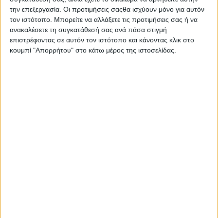
την επεξεργασία. Οι προτιμήσεις σαςθα ισχύουν μόνο για αυτόν
τον ιστότοπο. Μπορείτε να αλλάξετε τις προτιμήσεις σας ή να
Πηγή – βίντεο: nafpaktianews.gr
ανακαλέσετε τη συγκατάθεσή σας ανά πάσα στιγμή
επιστρέφοντας σε αυτόν τον ιστότοπο και κάνοντας κλικ στο
κουμπί "Απορρήτου" στο κάτω μέρος της ιστοσελίδας.
- Advertisement -
LATEST NEWS
ΠΟΛΙΤΙΚΗ
Τάκης Θεοδωρικάκος: «Συμβάλλουμε
στην εθνική ασφάλεια της πατρίδας
μας με νέο αναπτυξιακό καθεστώς
για την Άμυνα»
admin
-
7 Αυγούστου, 2026
ΕΠΙΚΑΙΡΟΤΗΤΑ
ΣΑΕΚ Αγρινίου: Δέκα νέες
ειδικότητες για το εκπαιδευτικό
έτος 2026-2027
admin
-
7 Αυγούστου, 2026