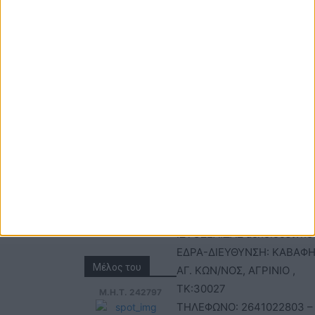
ΕΠΙΚΟΙΝΩΝΙΑ
ΤΑΥΤΟΤΗΤΑ
Τηλέφωνα: 26410
ΑΝΩΝΥΜΗ ΕΤΑΙΡΕΙΑ
22803 - 58800
ΕΠΩΝΥΜΙΑ: Γ. ΜΠΟΚΑΣ & Σ
Email:
Α.Ε – ΑΧΕΛΩΟΣ TV
bokas@otenet.gr,
ΑΦΜ: 094300499 – ΔΟΥ
info@axeloostv.gr
ΑΓΡΙΝΙΟΥ
Φαξ: 26410
ΑΡΙΘΜΟΣ ΓΕΜΗ: 02734051
23894
ΤΙΤΛΟΣ
ΙΣΤΟΣΕΛΙΔΑΣ:acheloostvne
ΕΔΡΑ-ΔΙΕΥΘΥΝΣΗ: ΚΑΒΑΦΗ
Μέλος του
ΑΓ. ΚΩΝ/ΝΟΣ, ΑΓΡΙΝΙΟ ,
ΤΚ:30027
Μ.Η.Τ. 242797
ΤΗΛΕΦΩΝΟ: 2641022803 –