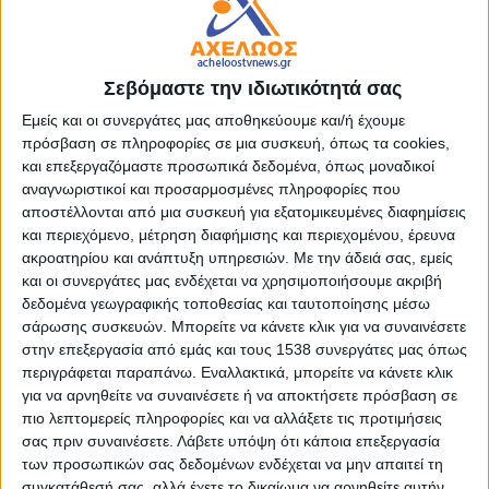
Δύο ηλικιωμένα αδέρφια (άνδρας-γυναίκα) κάηκαν μέσα
στον σπίτι τους στην Παλαιοπαναγιά Ναυπακτου.
Σύμφωνα με πληροφορίες του
Nafpaktianews.gr
διέμεναν
Σεβόμαστε την ιδιωτικότητά σας
μόνοι τους στο σπίτι στο οποίο προκλήθηκε φωτιά για
Εμείς και οι συνεργάτες μας αποθηκεύουμε και/ή έχουμε
άγνωστους μέχρι στιγμής λόγους.
πρόσβαση σε πληροφορίες σε μια συσκευή, όπως τα cookies,
και επεξεργαζόμαστε προσωπικά δεδομένα, όπως μοναδικοί
Στο σημείο έχουν σπεύσει πυροσβεστικές δυνάμεις . Αξίζει
αναγνωριστικοί και προσαρμοσμένες πληροφορίες που
να αναφέρουμε ότι η αστυνομία και η Π.Υ. ερευνούν το
αποστέλλονται από μια συσκευή για εξατομικευμένες διαφημίσεις
ενδεχόμενο της αυτοχειρίας.
και περιεχόμενο, μέτρηση διαφήμισης και περιεχομένου, έρευνα
ακροατηρίου και ανάπτυξη υπηρεσιών.
Με την άδειά σας, εμείς
και οι συνεργάτες μας ενδέχεται να χρησιμοποιήσουμε ακριβή
δεδομένα γεωγραφικής τοποθεσίας και ταυτοποίησης μέσω
σάρωσης συσκευών. Μπορείτε να κάνετε κλικ για να συναινέσετε
στην επεξεργασία από εμάς και τους 1538 συνεργάτες μας όπως
περιγράφεται παραπάνω. Εναλλακτικά, μπορείτε να κάνετε κλικ
για να αρνηθείτε να συναινέσετε ή να αποκτήσετε πρόσβαση σε
πιο λεπτομερείς πληροφορίες και να αλλάξετε τις προτιμήσεις
σας πριν συναινέσετε.
Λάβετε υπόψη ότι κάποια επεξεργασία
των προσωπικών σας δεδομένων ενδέχεται να μην απαιτεί τη
συγκατάθεσή σας, αλλά έχετε το δικαίωμα να αρνηθείτε αυτήν