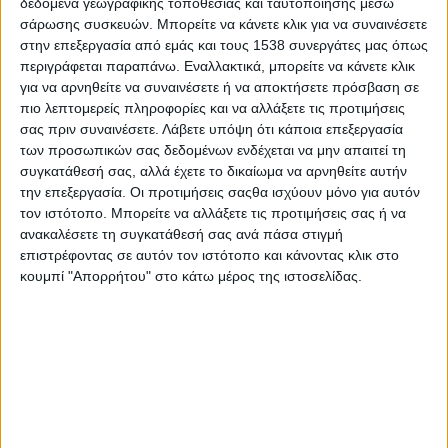
δεδομένα γεωγραφικής τοποθεσίας και ταυτοποίησης μέσω
που επιθυμούν να ζήσουν μία όμορφη εμπειρία μαζί με τα
σάρωσης συσκευών. Μπορείτε να κάνετε κλικ για να συναινέσετε
παιδιά τους. Οι μικροί συμμετέχοντες θα λάβουν μέρος σε ένα
στην επεξεργασία από εμάς και τους 1538 συνεργάτες μας όπως
μεγάλο παιχνίδι ανακάλυψης, περνώντας από τρεις
περιγράφεται παραπάνω. Εναλλακτικά, μπορείτε να κάνετε κλικ
διαφορετικές θεματικές «γειτονιές» γεμάτες δράση, φαντασία
για να αρνηθείτε να συναινέσετε ή να αποκτήσετε πρόσβαση σε
και περιπέτεια:
πιο λεπτομερείς πληροφορίες και να αλλάξετε τις προτιμήσεις
σας πριν συναινέσετε.
Λάβετε υπόψη ότι κάποια επεξεργασία
Οδός Αθλημάτων και Χρωμάτων
των προσωπικών σας δεδομένων ενδέχεται να μην απαιτεί τη
Αθλητικές δοκιμασίες με διάφορα αθλήματα, γήπεδα με
συγκατάθεσή σας, αλλά έχετε το δικαίωμα να αρνηθείτε αυτήν
μπάσκετ, ποδόσφαιρο, πινκ πονκ και βόλεϊ, ομαδικά
την επεξεργασία. Οι προτιμήσεις σαςθα ισχύουν μόνο για αυτόν
τον ιστότοπο. Μπορείτε να αλλάξετε τις προτιμήσεις σας ή να
διασκεδαστικά αθλητικά παιχνίδια και χρωματοπόλεμος!
ανακαλέσετε τη συγκατάθεσή σας ανά πάσα στιγμή
Πάρκο Ψυχαγωγικών Δοκιμασιών
επιστρέφοντας σε αυτόν τον ιστότοπο και κάνοντας κλικ στο
κουμπί "Απορρήτου" στο κάτω μέρος της ιστοσελίδας.
Γέφυρες, αποστολές, πεδία δράσης και συναρπαστικές
προκλήσεις σε ένα αλλιώτικο λουναπάρκ!
Εργαστήρι Δημιουργίας και Φωτός
Κατασκευές,
sensoryplay
, επιτραπέζια, φαναράκια,
κομποσκοίνια.
Συλλέγοντας τα
«7 κλειδιά»
, τα παιδιά θα ανακαλύψουν έναν