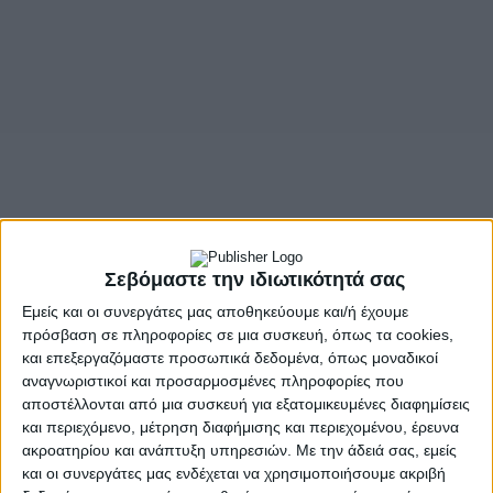
- Advertisement -
«Οι Φύλακες των 7 Κλειδιών»
Σεβόμαστε την ιδιωτικότητά σας
Εμείς και οι συνεργάτες μας αποθηκεύουμε και/ή έχουμε
Η Ιερά Μητρόπολη Αιτωλίας και Ακαρνανίας προσκαλεί μικρούς
πρόσβαση σε πληροφορίες σε μια συσκευή, όπως τα cookies,
και μεγάλους σε μία ξεχωριστή ανοιχτή γιορτή χαράς και
και επεξεργαζόμαστε προσωπικά δεδομένα, όπως μοναδικοί
παιχνιδιού! Η εκδήλωση θα πραγματοποιηθεί το
Σάββατο
23
αναγνωριστικοί και προσαρμοσμένες πληροφορίες που
Μαΐου 2026
, στον προαύλιο χώρο του Ιερού Ναού Αγίου
αποστέλλονται από μια συσκευή για εξατομικευμένες διαφημίσεις
Δημητρίου Αγρινίου.
και περιεχόμενο, μέτρηση διαφήμισης και περιεχομένου, έρευνα
ακροατηρίου και ανάπτυξη υπηρεσιών.
Με την άδειά σας, εμείς
Η πρόσκληση είναι ανοιχτή για
όλα τα παιδιά της πόλης και
και οι συνεργάτες μας ενδέχεται να χρησιμοποιήσουμε ακριβή
της ευρύτερης περιοχής
, καθώς και για όλους τους γονείς