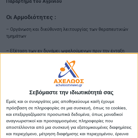
Παράρτημα του Αγρινίου
Oι Αρμοδιότητες :
– Οργάνωση και διεύθυνση λειτουργίας των θεραπευτικών
τμημάτων
– Εξέταση των εν δυνάμει ωφελούμενων πριν την ένταξη
στα αποκαταστασιακά προγράμματα
– Καθορισμός του θεραπευτικού προγράμματος σε
συνεργασία και με την Διεπιστημονική Ομάδα
Σεβόμαστε την ιδιωτικότητά σας
– Εποπτεία της προόδου αποκατάστασης των
ωφελούμενων
Εμείς και οι συνεργάτες μας αποθηκεύουμε και/ή έχουμε
πρόσβαση σε πληροφορίες σε μια συσκευή, όπως τα cookies,
και επεξεργαζόμαστε προσωπικά δεδομένα, όπως μοναδικοί
– Συντονισμός της Ομάδας Αποκατάστασης  Διαχείριση
αναγνωριστικοί και προσαρμοσμένες πληροφορίες που
αιτημάτων των γονέων
αποστέλλονται από μια συσκευή για εξατομικευμένες διαφημίσεις
και περιεχόμενο, μέτρηση διαφήμισης και περιεχομένου, έρευνα
– Συντονισμός εκπαιδεύσεων του Επιστημονικού