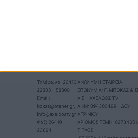
ΕΠΙΚΟΙΝΩΝΙΑ
ΤΑΥΤΟΤΗΤΑ
Τηλέφωνα: 26410
ΑΝΩΝΥΜΗ ΕΤΑΙΡΕΙΑ
22803 - 58800
ΕΠΩΝΥΜΙΑ: Γ. ΜΠΟΚΑΣ & Σ
Email:
Α.Ε – ΑΧΕΛΩΟΣ TV
bokas@otenet.gr,
ΑΦΜ: 094300499 – ΔΟΥ
info@axeloostv.gr
ΑΓΡΙΝΙΟΥ
Φαξ: 26410
ΑΡΙΘΜΟΣ ΓΕΜΗ: 02734051
23894
ΤΙΤΛΟΣ