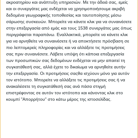
ακροατηρίου και ανάπτυξη υπηρεσιών.
Με την άδειά σας, εμείς
Προσωπικού
και οι συνεργάτες μας ενδέχεται να χρησιμοποιήσουμε ακριβή
δεδομένα γεωγραφικής τοποθεσίας και ταυτοποίησης μέσω
– Συντονισμός και εποπτεία της ιατρονοσηλευτικής
σάρωσης συσκευών. Μπορείτε να κάνετε κλικ για να συναινέσετε
Υπηρεσίας του Παραρτήματος  Εκτέλεση διοικητικών
στην επεξεργασία από εμάς και τους 1538 συνεργάτες μας όπως
καθηκόντων άμεσα συναρτώμενων με το θεραπευτικό έργο
περιγράφεται παραπάνω. Εναλλακτικά, μπορείτε να κάνετε κλικ
για να αρνηθείτε να συναινέσετε ή να αποκτήσετε πρόσβαση σε
πιο λεπτομερείς πληροφορίες και να αλλάξετε τις προτιμήσεις
Απαραίτητα προσόντα:
σας πριν συναινέσετε.
Λάβετε υπόψη ότι κάποια επεξεργασία
των προσωπικών σας δεδομένων ενδέχεται να μην απαιτεί τη
– Ειδικότητα Ορθοπαιδικής
συγκατάθεσή σας, αλλά έχετε το δικαίωμα να αρνηθείτε αυτήν
την επεξεργασία. Οι προτιμήσεις σαςθα ισχύουν μόνο για αυτόν
– Πολύ καλή γνώση αγγλικής γλώσσας
τον ιστότοπο. Μπορείτε να αλλάξετε τις προτιμήσεις σας ή να
ανακαλέσετε τη συγκατάθεσή σας ανά πάσα στιγμή
– Πολύ καλή γνώση χειρισμού Η/Υ ΥΠΟΒΟΛΗ ΑΙΤΗΣΕΩΝ
επιστρέφοντας σε αυτόν τον ιστότοπο και κάνοντας κλικ στο
κουμπί "Απορρήτου" στο κάτω μέρος της ιστοσελίδας.
Παρακαλούμε αποστείλατε βιογραφικό έως 1 8 /06/2026
στην πιο κάτω ηλεκτρονική διεύθυνση hr1@elepap.gr.
Κατά την εξέταση των βιογραφικών θα τηρηθεί
απόλυτη εμπιστευτικότητα.