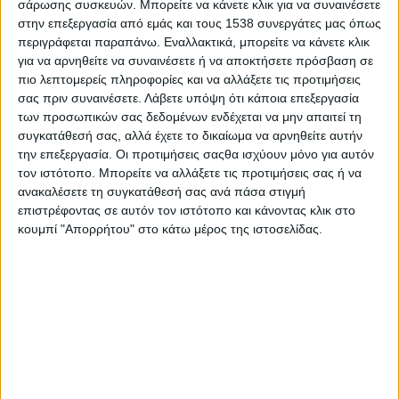
σάρωσης συσκευών. Μπορείτε να κάνετε κλικ για να συναινέσετε
στην επεξεργασία από εμάς και τους 1538 συνεργάτες μας όπως
Εξαιρετική ήταν και η εμφάνιση του
Σωτήρη Τσώνη
, ο οποίος
περιγράφεται παραπάνω. Εναλλακτικά, μπορείτε να κάνετε κλικ
στα 1.500 μέτρα πραγματοποίησε μία από τις καλύτερες
για να αρνηθείτε να συναινέσετε ή να αποκτήσετε πρόσβαση σε
πιο λεπτομερείς πληροφορίες και να αλλάξετε τις προτιμήσεις
κούρσες της χρονιάς, τερματίζοντας στην
6η θέση
και
σας πριν συναινέσετε.
Λάβετε υπόψη ότι κάποια επεξεργασία
πετυχαίνοντας νέο ατομικό ρεκόρ.
των προσωπικών σας δεδομένων ενδέχεται να μην απαιτεί τη
συγκατάθεσή σας, αλλά έχετε το δικαίωμα να αρνηθείτε αυτήν
Μεγάλη εντύπωση προκάλεσε ο μόλις
16χρονος Γρηγόρης
την επεξεργασία. Οι προτιμήσεις σαςθα ισχύουν μόνο για αυτόν
Λιακόπουλος
, ο οποίος στάθηκε ισάξια απέναντι σε
τον ιστότοπο. Μπορείτε να αλλάξετε τις προτιμήσεις σας ή να
μεγαλύτερους αθλητές, κατακτώντας την
7η θέση
στα 5000
ανακαλέσετε τη συγκατάθεσή σας ανά πάσα στιγμή
επιστρέφοντας σε αυτόν τον ιστότοπο και κάνοντας κλικ στο
μέτρα με μια ώριμη και δυναμική εμφάνιση που επιβεβαιώνει
κουμπί "Απορρήτου" στο κάτω μέρος της ιστοσελίδας.
τις μεγάλες προοπτικές του.
Η
Ιωάννα Ποσονίδη
συνέχισε τη σταθερή αγωνιστική της
εξέλιξη, βελτιώνοντας το ατομικό της ρεκόρ στα 1.500 μέτρα
και καταλαμβάνοντας την
11η θέση
.
Σημαντική ήταν και η παρουσία των
Θανάση Τσιπετού
και
Θανάση Κουτσιαύτη
, οι οποίοι πέτυχαν νέα ατομικά ρεκόρ