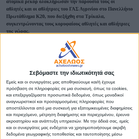
ατομικά ρεκόρ ολοκλήρωσαν την παρουσία τους οι
αθλητές και οι αθλήτριες του ΓΑΣ Αγρινίου στο Πανελλήνιο
Πρωτάθλημα Κ20, που διεξήχθη στα Τρίκαλα,
συγκεντρώνοντας τους κορυφαίους αθλητές και αθλήτριες
της χώρας.
Ο σύλλογος συμμετείχε με τέσσερις αθλητές και δύο
αθλήτριες, με τους πέντε από αυτούς να ανήκουν στη μικρότερη
ηλικιακή κατηγορία, γεγονός που κάνει ακόμη πιο σημαντικές
τις επιτυχίες τους απέναντι σε μεγαλύτερους ηλικιακά
Σεβόμαστε την ιδιωτικότητά σας
αντιπάλους.
Εμείς και οι συνεργάτες μας αποθηκεύουμε και/ή έχουμε
πρόσβαση σε πληροφορίες σε μια συσκευή, όπως τα cookies,
Πρωταγωνίστρια για τον ΓΑΣ Αγρινίου ήταν η
Βασιλική
και επεξεργαζόμαστε προσωπικά δεδομένα, όπως μοναδικοί
Καντερέ
, η οποία εξασφάλισε την πρόκρισή της στους τελικούς
αναγνωριστικοί και προσαρμοσμένες πληροφορίες που
τόσο των 100 όσο και των 200 μέτρων. Με δύο εξαιρετικές
αποστέλλονται από μια συσκευή για εξατομικευμένες διαφημίσεις
εμφανίσεις κατέλαβε την
5η θέση στα 100 μέτρα
και τη
10η
και περιεχόμενο, μέτρηση διαφήμισης και περιεχομένου, έρευνα
ακροατηρίου και ανάπτυξη υπηρεσιών.
Με την άδειά σας, εμείς
θέση στα 200 μέτρα
, επιβεβαιώνοντας τη σταθερή ανοδική της
και οι συνεργάτες μας ενδέχεται να χρησιμοποιήσουμε ακριβή
πορεία και την παρουσία της ανάμεσα στις κορυφαίες σπρίντερ
δεδομένα γεωγραφικής τοποθεσίας και ταυτοποίησης μέσω
της κατηγορίας.