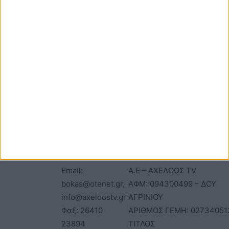
ΕΠΙΚΟΙΝΩΝΙΑ
ΤΑΥΤΟΤΗΤΑ
Τηλέφωνα: 26410
ΑΝΩΝΥΜΗ ΕΤΑΙΡΕΙΑ
22803 - 58800
ΕΠΩΝΥΜΙΑ: Γ. ΜΠΟΚΑΣ & Σ
Email:
Α.Ε – ΑΧΕΛΩΟΣ TV
bokas@otenet.gr,
ΑΦΜ: 094300499 – ΔΟΥ
info@axeloostv.gr
ΑΓΡΙΝΙΟΥ
Φαξ: 26410
ΑΡΙΘΜΟΣ ΓΕΜΗ: 02734051
23894
ΤΙΤΛΟΣ