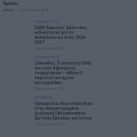
Άμυνα»
admin
-
7 Αυγούστου, 2026
ΕΠΙΚΑΙΡΟΤΗΤΑ
ΣΑΕΚ Αγρινίου: Δέκα νέες
ειδικότητες για το
εκπαιδευτικό έτος 2026-
2027
7 Αυγούστου, 2026
ΕΠΙΚΑΙΡΟΤΗΤΑ
Ζάκυνθος: Τι απαντά η ΕΛΑΣ
για τους 8 βιασμούς
τουριστριών – «Μόνο 3
περιστατικά έχουν
καταγγελθεί»
7 Αυγούστου, 2026
ΓΕΓΟΝΟΤΑ
Ορκωμοσία νέου υπαλλήλου
στην Αποκεντρωμένη
Διοίκηση Πελοποννήσου,
Δυτικής Ελλάδας και Ιονίου
7 Αυγούστου, 2026