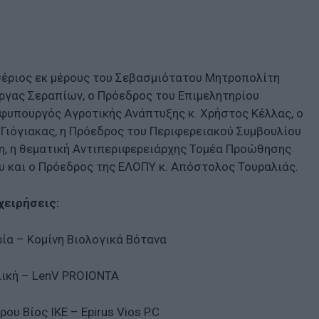
θέριος εκ μέρους του Σεβασμιότατου Μητροπολίτη
άργας Σεραπίων, ο Πρόεδρος του Επιμελητηρίου
Υφυπουργός Αγροτικής Ανάπτυξης κ. Χρήστος Κέλλας, ο
 Γιόγιακας, η Πρόεδρος του Περιφερειακού Συμβουλίου
, η θεματική Αντιπεριφερειάρχης Τομέα Προώθησης
 και ο Πρόεδρος της ΕΛΟΠΥ κ. Απόστολος Τουραλιάς.
χειρήσεις:
ία – Κομίνη Βιολογικά Βότανα
λική – LenV PROIONTA
ου Βίος ΙΚΕ – Epirus Vios P.C