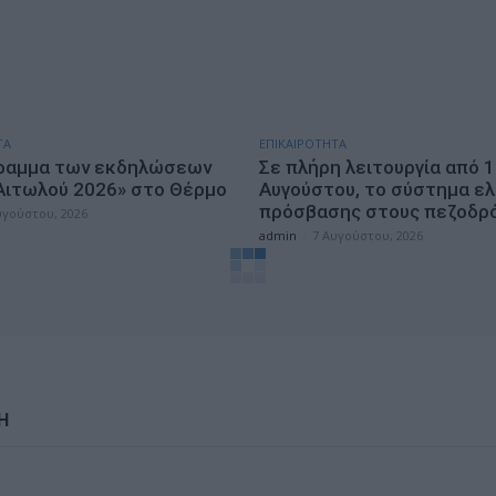
ΤΑ
ΕΠΙΚΑΙΡΟΤΗΤΑ
ραμμα των εκδηλώσεων
Σε πλήρη λειτουργία από 
Αιτωλού 2026» στο Θέρμο
Αυγούστου, το σύστημα ε
πρόσβασης στους πεζοδρ
υγούστου, 2026
admin
-
7 Αυγούστου, 2026
Η