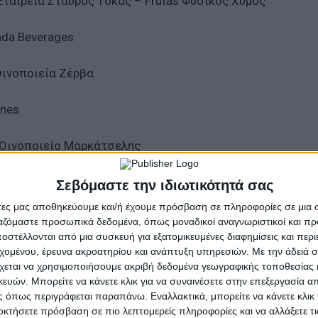
ταιρεία Σταύρος Τόκας – Frutas Φυσικός Χυμός
enda Beverages
Οινοποιεία Ζέρβα
ines
– Οινοποιείο Μαρκάτσελης
golis Vineyard
Σεβόμαστε την ιδιωτικότητά σας
άτες μας αποθηκεύουμε και/ή έχουμε πρόσβαση σε πληροφορίες σε μια
ί θερμά όλους τους εκθέτες για την συμμετοχή τους,
ργαζόμαστε προσωπικά δεδομένα, όπως μοναδικοί αναγνωριστικοί και 
τους επισκέπτες που με την συμμετοχή τους συνέβαλαν
στέλλονται από μια συσκευή για εξατομικευμένες διαφημίσεις και περ
εχομένου, έρευνα ακροατηρίου και ανάπτυξη υπηρεσιών.
Με την άδειά σα
ώνοντας το ραντεβού για την επόμενη Έκθεση.
χεται να χρησιμοποιήσουμε ακριβή δεδομένα γεωγραφικής τοποθεσίας 
ών. Μπορείτε να κάνετε κλικ για να συναινέσετε στην επεξεργασία απ
 όπως περιγράφεται παραπάνω. Εναλλακτικά, μπορείτε να κάνετε κλικ γ
οκτήσετε πρόσβαση σε πιο λεπτομερείς πληροφορίες και να αλλάξετε τι