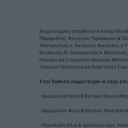
Χαιρετισμούς απηύθυναν ο πατήρ Ελευ
Παραμυθίας, Φιλιατών, Γηρομερίου & Π
Θεσπρωτίας, κ. Αντώνιος Νικολάου, ο 
Βουλευτής Ν. Θεσπρωτίας κ. Βασίλειος
Ηπείρου κα Σταυρούλα Μπραΐμη Μπότση
Τοπικών Προϊόντων κα Αναστασία Σίμου
Στην Έκθεση συμμετείχαν οι εξής επι
• Αρωματικά Φυτά & Βότανα: Κομίνη Μαρ
• Αρωματικά Φυτά & Βότανα: Λένα Βασι
• Ελαιόλαδο-Ελιά & προϊόντα τους: Ηπείρ