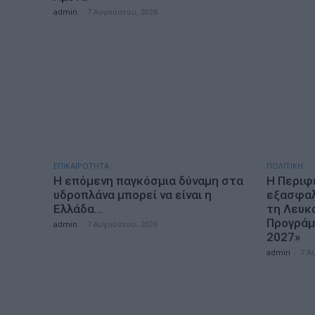
admin
-
7 Αυγούστου, 2026
ΕΠΙΚΑΙΡΟΤΗΤΑ
ΠΟΛΙΤΙΚΗ
Η επόμενη παγκόσμια δύναμη στα
Η Περιφ
υδροπλάνα μπορεί να είναι η
εξασφαλί
Ελλάδα…
τη Λευκ
Προγράμ
admin
-
7 Αυγούστου, 2026
2027»
admin
-
7 Α