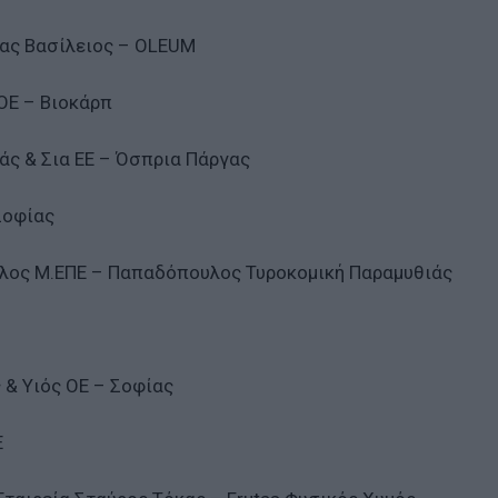
δας Βασίλειος – OLEUM
 ΟΕ – Βιοκάρπ
άς & Σια ΕΕ – Όσπρια Πάργας
Σοφίας
ουλος Μ.ΕΠΕ – Παπαδόπουλος Τυροκομική Παραμυθιάς
 & Υιός ΟΕ – Σοφίας
Ε