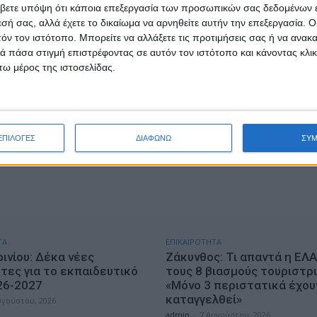
βετε υπόψη ότι κάποια επεξεργασία των προσωπικών σας δεδομένων ε
- Advertisement -
εσή σας, αλλά έχετε το δικαίωμα να αρνηθείτε αυτήν την επεξεργασία. 
τόν τον ιστότοπο. Μπορείτε να αλλάξετε τις προτιμήσεις σας ή να ανακα
 πάσα στιγμή επιστρέφοντας σε αυτόν τον ιστότοπο και κάνοντας κλι
ω μέρος της ιστοσελίδας.
ΕΠΙΛΟΓΕΣ
ΔΙΑΦΩΝΩ
ΣΥ
ΤΑ
ΕΠΙΚΑΙΡΟΤΗΤΑ
ινίου: Δέκα νέες
Ζάκυνθος: Τι απαντά η ΕΛΑ
τες για το εκπαιδευτικό
τους 8 βιασμούς τουριστρ
26-2027
«Μόνο 3 περιστατικά έχου
καταγγελθεί»
υγούστου, 2026
admin
-
7 Αυγούστου, 2026