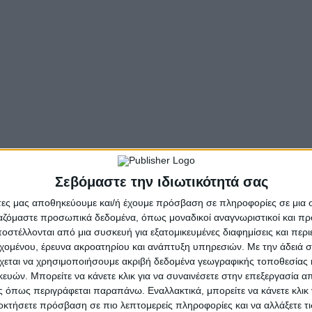
ον πιστεύουμε. Θέλουμε να τον πάμε βήματα μπροστά
», δ
άκης
, σε σύσκεψη με εκπροσώπους της αλιείας, της υδατ
ύ του ΥΠΑΑΤ, Σταύρου Κελέτση, του ΓΓ Γιώργου Στρατάκου
τόχος
είναι η
δημιουργία δύο Διεπαγγελματικών Οργα
 από τον κλάδο της αλιείας. Πιο συγκεκριμένα, όσοι ασχ
ία Διεπαγγελματική Οργάνωση και όσοι ασχολούνται με τ
Εξετάζεται το ενδεχόμενο να συμπεριληφθούν και στις δύ
μεταποίηση καθώς επίσης και τα Επιμελητήρια.
Σεβόμαστε την ιδιωτικότητά σας
για να υπάρχει σοβαρότερη και καλύτερη εκπροσώπησή σ
άτες μας αποθηκεύουμε και/ή έχουμε πρόσβαση σε πληροφορίες σε μια
ρύνει τη δημιουργία Διεπαγγελματικών Οργανώσεων
π
ργαζόμαστε προσωπικά δεδομένα, όπως μοναδικοί αναγνωριστικοί και 
στέλλονται από μια συσκευή για εξατομικευμένες διαφημίσεις και περ
εχομένου, έρευνα ακροατηρίου και ανάπτυξη υπηρεσιών.
Με την άδειά σα
χεται να χρησιμοποιήσουμε ακριβή δεδομένα γεωγραφικής τοποθεσίας 
και Τροφίμων προχώρησε στην
καταγραφή των προβλημά
ών. Μπορείτε να κάνετε κλικ για να συναινέσετε στην επεξεργασία απ
ν στο διήμερο συνέδριο που πραγματοποιήθηκε στις 24 
 όπως περιγράφεται παραπάνω. Εναλλακτικά, μπορείτε να κάνετε κλικ γ
τημάτων
προκειμένου να οριστούν επόμενες ενέργειες επ
οκτήσετε πρόσβαση σε πιο λεπτομερείς πληροφορίες και να αλλάξετε τι