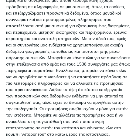
Εμείς και οι συνεργάτες μας αποθηκεύουμε και/ή έχουμε
πρόσβαση σε πληροφορίες σε μια συσκευή, όπως τα cookies,
και επεξεργαζόμαστε προσωπικά δεδομένα, όπως μοναδικοί
αναγνωριστικοί και προσαρμοσμένες πληροφορίες που
αποστέλλονται από μια συσκευή για εξατομικευμένες διαφημίσεις
και περιεχόμενο, μέτρηση διαφήμισης και περιεχομένου, έρευνα
ακροατηρίου και ανάπτυξη υπηρεσιών.
Με την άδειά σας, εμείς
και οι συνεργάτες μας ενδέχεται να χρησιμοποιήσουμε ακριβή
δεδομένα γεωγραφικής τοποθεσίας και ταυτοποίησης μέσω
σάρωσης συσκευών. Μπορείτε να κάνετε κλικ για να συναινέσετε
στην επεξεργασία από εμάς και τους 1538 συνεργάτες μας όπως
περιγράφεται παραπάνω. Εναλλακτικά, μπορείτε να κάνετε κλικ
για να αρνηθείτε να συναινέσετε ή να αποκτήσετε πρόσβαση σε
πιο λεπτομερείς πληροφορίες και να αλλάξετε τις προτιμήσεις
σας πριν συναινέσετε.
Λάβετε υπόψη ότι κάποια επεξεργασία
των προσωπικών σας δεδομένων ενδέχεται να μην απαιτεί τη
συγκατάθεσή σας, αλλά έχετε το δικαίωμα να αρνηθείτε αυτήν
την επεξεργασία. Οι προτιμήσεις σαςθα ισχύουν μόνο για αυτόν
τον ιστότοπο. Μπορείτε να αλλάξετε τις προτιμήσεις σας ή να
- Advertisement -
ανακαλέσετε τη συγκατάθεσή σας ανά πάσα στιγμή
επιστρέφοντας σε αυτόν τον ιστότοπο και κάνοντας κλικ στο
κουμπί "Απορρήτου" στο κάτω μέρος της ιστοσελίδας.