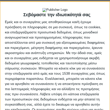
ΟΠΕΚΕΠΕκαι, πλέον, ανοίγει και τυπικά, ο δρόμος για τις
πληρωμές των αγροτών. Αυτό ανακοίνωσε ο υπουργός
Σεβόμαστε την ιδιωτικότητά σας
Αγροτικής Ανάπτυξης και Τροφίμων Κώστας Τσιάρας στην
εκπομπή Νewsroom, της ΕΡΤ, με τον Γιώργο Σιαδήμα.
Εμείς και οι συνεργάτες μας αποθηκεύουμε και/ή έχουμε
Ο κ. Τσιάρας τόνισε ότι η έγκριση της Ευρωπαϊκής
πρόσβαση σε πληροφορίες σε μια συσκευή, όπως τα cookies,
Επιτροπής
«αποτελεί μια ουσιαστική απάντηση προς όσους
και επεξεργαζόμαστε προσωπικά δεδομένα, όπως μοναδικοί
υποστήριζαν ότι η Επιτροπή θα καθυστερήσει για δύο μήνες
αναγνωριστικοί και προσαρμοσμένες πληροφορίες που
και αμφισβητούσαν πως θα εγκριθεί το Σχέδιο Δράσης.
αποστέλλονται από μια συσκευή για εξατομικευμένες διαφημίσεις
Σήμερα είναι μια τελείως διαφορετική μέρα: έχουμε πλέον τη
και περιεχόμενο, μέτρηση διαφήμισης και περιεχομένου, έρευνα
δυνατότητα να λειτουργήσουμε με ασφάλεια, όχι υπό την
ακροατηρίου και ανάπτυξη υπηρεσιών.
Με την άδειά σας, εμείς
πίεση και το άγχος όσων συνέβησαν το προηγούμενο
και οι συνεργάτες μας ενδέχεται να χρησιμοποιήσουμε ακριβή
δεδομένα γεωγραφικής τοποθεσίας και ταυτοποίησης μέσω
διάστημα, αλλά με βάση ένα εγκεκριμένο σχέδιο που εμείς
σάρωσης συσκευών. Μπορείτε να κάνετε κλικ για να συναινέσετε
καταθέσαμε στην Επιτροπή. Ένα σχέδιο που αφορά τους
στην επεξεργασία από εμάς και τους 1538 συνεργάτες μας όπως
ελέγχους τόσο στη γεωργία όσο και στην κτηνοτροφία και
περιγράφεται παραπάνω. Εναλλακτικά, μπορείτε να κάνετε κλικ
που, για τη φετινή χρονιά, προβλέπει ένα ενδιάμεσο μοντέλο
για να αρνηθείτε να συναινέσετε ή να αποκτήσετε πρόσβαση σε
ελέγχων των πληρωμών. Αυτό μας επιτρέπει, από εδώ και
πιο λεπτομερείς πληροφορίες και να αλλάξετε τις προτιμήσεις
πέρα, να κινηθούμε ακριβώς όπως είχαμε σχεδιάσει».
σας πριν συναινέσετε.
Λάβετε υπόψη ότι κάποια επεξεργασία
Σύμφωνα με τον ΥπΑΑΤ έως το τέλος Νοεμβρίου θα έχει
των προσωπικών σας δεδομένων ενδέχεται να μην απαιτεί τη
πληρωθεί το 70% της βασικής ενίσχυσης που μπορεί να φθάσει
συγκατάθεσή σας, αλλά έχετε το δικαίωμα να αρνηθείτε αυτήν
έως τα 550 εκατ. ευρώ και ταυτόχρονα προτεραιότητα έχει η
την επεξεργασία. Οι προτιμήσεις σαςθα ισχύουν μόνο για αυτόν