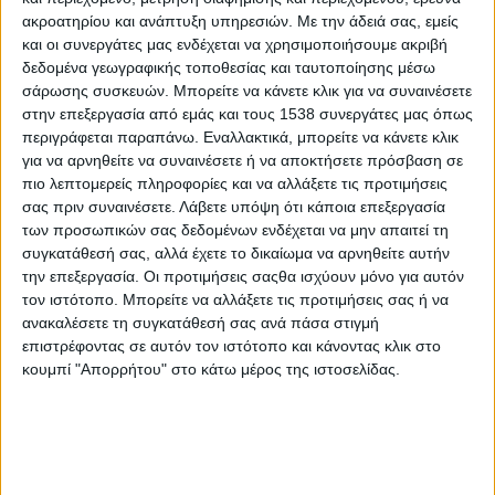
Μεσογειακό κυκλώνα “Ιανός”.
ακροατηρίου και ανάπτυξη υπηρεσιών.
Με την άδειά σας, εμείς
και οι συνεργάτες μας ενδέχεται να χρησιμοποιήσουμε ακριβή
δεδομένα γεωγραφικής τοποθεσίας και ταυτοποίησης μέσω
σάρωσης συσκευών. Μπορείτε να κάνετε κλικ για να συναινέσετε
Επίσης
εγκρίθηκε
ο σχεδιασμός των αναγκαίων
στην επεξεργασία από εμάς και τους 1538 συνεργάτες μας όπως
αντιπλημμυρικών έργων στις περιοχές Πυλάρου και
περιγράφεται παραπάνω. Εναλλακτικά, μπορείτε να κάνετε κλικ
για να αρνηθείτε να συναινέσετε ή να αποκτήσετε πρόσβαση σε
Ερίσου στην Βόρεια Κεφαλονιά
, εξαιτίας των καταστροφών
πιο λεπτομερείς πληροφορίες και να αλλάξετε τις προτιμήσεις
που προκλήθηκαν λόγω φυσικών καταστροφών από τον
σας πριν συναινέσετε.
Λάβετε υπόψη ότι κάποια επεξεργασία
Μεσογειακό κυκλώνα
“
Ιανός
”
. Συγκεκριμένα, προβλέπεται
των προσωπικών σας δεδομένων ενδέχεται να μην απαιτεί τη
στις περιοχές αυτές η μελέτη για την κατασκευή 9 Φραγμάτων
συγκατάθεσή σας, αλλά έχετε το δικαίωμα να αρνηθείτε αυτήν
αντιπλημμυρικής προστασίας (5 Φράγματα στην Πύλαρο και 4
την επεξεργασία. Οι προτιμήσεις σαςθα ισχύουν μόνο για αυτόν
Φράγματα στην Έρισο), η Διευθέτηση-Οριοθέτηση 9 τμημάτων
τον ιστότοπο. Μπορείτε να αλλάξετε τις προτιμήσεις σας ή να
ρεμάτων στις αντίστοιχες θέσεις ανάντη και κατάντη των
ανακαλέσετε τη συγκατάθεσή σας ανά πάσα στιγμή
επιστρέφοντας σε αυτόν τον ιστότοπο και κάνοντας κλικ στο
Φραγμάτων, καθώς και μελέτη για την κατασκευή
κουμπί "Απορρήτου" στο κάτω μέρος της ιστοσελίδας.
αντιπλημμυρικής τάφρου ανάντη
του οικισμού της Αγίας
Ευφημίας.
Λόγω της
έκτακτης ανάγκης άμεσης αποκατάστασης
των
ζημιών και και της τεχνικής ιδιαιτερότητας όλων των παραπάνω