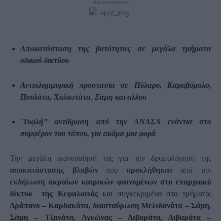
- Advertisement -
Αποκατάσταση της βατότητας σε μεγάλα τμήματα
οδικού δικτύου
Αντιπλημμυρική προστασία σε Πύλαρο,
Καραβόμυλο
,
Π
ουλάτα
, Χ
αλιωτάτα
,
Σάμη
και αλλου
“
Τυφλή” αντίδραση από την ΑΝΑΣΑ ενάντια στο
συμφέρον του τόπου, για ακόμα μια φορά
Την μεγάλη ικανοποίησή της για την δρομολόγηση της
αποκατάστασης βλαβών
που
προκλήθηκαν
από την
εκδήλωση
ακραίων καιρικών φαινομένων στο επαρχιακό
δίκτυο της Κεφαλονιάς
και συγκεκριμένα στα τμήματα:
Δράπανο – Καρδακάτα, διασταύρωση Μελιδανάτα – Σάμη,
Σάμη – Τζανάτα, Αγκώνας – Διβαράτα, Διβαράτα –