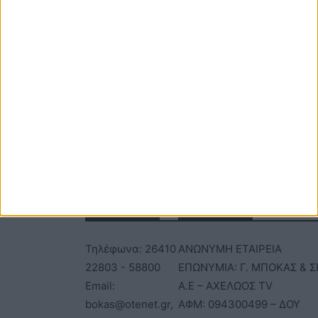
ιστότοπό μου σε αυτό το πρόγραμμα περιήγησης για την επόμενη
φορά που θα σχολιάσω.
ΕΠΙΚΟΙΝΩΝΙΑ
ΤΑΥΤΟΤΗΤΑ
Τηλέφωνα: 26410
ΑΝΩΝΥΜΗ ΕΤΑΙΡΕΙΑ
22803 - 58800
ΕΠΩΝΥΜΙΑ: Γ. ΜΠΟΚΑΣ & Σ
Email:
Α.Ε – ΑΧΕΛΩΟΣ TV
bokas@otenet.gr,
ΑΦΜ: 094300499 – ΔΟΥ