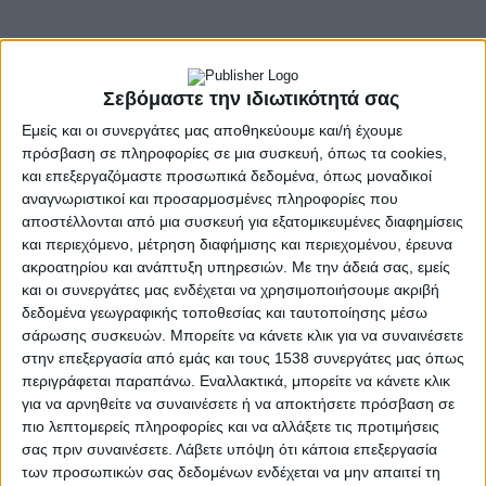
Η Ένωση Αγρινίου σταθερός υποστηρικτής της
παγκόσμιας πρωτοβουλίας. Σβήνουμε τα φώτα για μια
ώρα το Σάββατο 23 Μαρτίου 2024, από τις 20:30 έως τις
21:30.
Σεβόμαστε την ιδιωτικότητά σας
Το κάλεσμα της WWF απευθύνεται σε όλους. Η κλιματική
Εμείς και οι συνεργάτες μας αποθηκεύουμε και/ή έχουμε
αλλαγή, μας αφορά όλους. Στον αγροτικό τομέα ιδιαίτερα, οι
πρόσβαση σε πληροφορίες σε μια συσκευή, όπως τα cookies,
επιπτώσεις είναι ήδη ορατές. Οι γεωργικές δραστηριότητες,
και επεξεργαζόμαστε προσωπικά δεδομένα, όπως μοναδικοί
άλλωστε, είναι άμεσα εξαρτώμενες από τις κλιματικές
αναγνωριστικοί και προσαρμοσμένες πληροφορίες που
συνθήκες, οι οποίες συχνά έχουν σημαντικό αντίκτυπο στην
αποστέλλονται από μια συσκευή για εξατομικευμένες διαφημίσεις
και περιεχόμενο, μέτρηση διαφήμισης και περιεχομένου, έρευνα
παραγωγή.
ακροατηρίου και ανάπτυξη υπηρεσιών.
Με την άδειά σας, εμείς
Σε ευρωπαϊκό και παγκόσμιο επίπεδο, αυτό καθορίζει τόσο την
και οι συνεργάτες μας ενδέχεται να χρησιμοποιήσουμε ακριβή
ποιότητα όσο και την επάρκεια των προϊόντων, άρα επηρεάζει
δεδομένα γεωγραφικής τοποθεσίας και ταυτοποίησης μέσω
εξίσου τον καταναλωτή, ήτοι το σύνολο των πολιτών.
σάρωσης συσκευών. Μπορείτε να κάνετε κλικ για να συναινέσετε
στην επεξεργασία από εμάς και τους 1538 συνεργάτες μας όπως
Οι επιπτώσεις της κλιματικής αλλαγής είναι πλέον αισθητές σε
περιγράφεται παραπάνω. Εναλλακτικά, μπορείτε να κάνετε κλικ
όλο τον πλανήτη, καθώς επηρεάζουν τους ανθρώπους, τη φύση
για να αρνηθείτε να συναινέσετε ή να αποκτήσετε πρόσβαση σε
και την οικονομία. Είναι η σημαντικότερη ίσως πρόκληση της
πιο λεπτομερείς πληροφορίες και να αλλάξετε τις προτιμήσεις
εποχής μας.
σας πριν συναινέσετε.
Λάβετε υπόψη ότι κάποια επεξεργασία
των προσωπικών σας δεδομένων ενδέχεται να μην απαιτεί τη
Ο Αγροτικός Συνεταιρισμός ΕΝΩΣΗ ΑΓΡΙΝΙΟΥ,