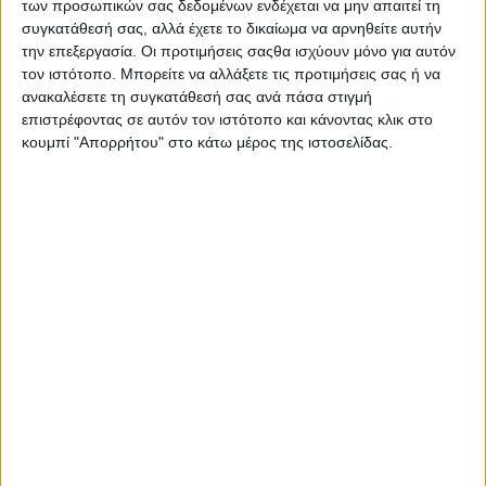
των προσωπικών σας δεδομένων ενδέχεται να μην απαιτεί τη
συγκατάθεσή σας, αλλά έχετε το δικαίωμα να αρνηθείτε αυτήν
Ακόμη τονίστηκε ότι η βοήθεια των πολιτών με την
την επεξεργασία. Οι προτιμήσεις σαςθα ισχύουν μόνο για αυτόν
συμπεριφορά τους και την υπεύθυνη στάση τους, είναι
τον ιστότοπο. Μπορείτε να αλλάξετε τις προτιμήσεις σας ή να
απαραίτητη προϋπόθεση σε αυτή τη καθημερινή μάχη για την
ανακαλέσετε τη συγκατάθεσή σας ανά πάσα στιγμή
επιστρέφοντας σε αυτόν τον ιστότοπο και κάνοντας κλικ στο
προστασία των αδέσποτων και κατ’ επέκταση της εικόνας
κουμπί "Απορρήτου" στο κάτω μέρος της ιστοσελίδας.
της πόλης μας.
«Από την πλευρά μας θα προσπαθήσουμε και θα
αγωνιστούμε να πετύχουμε τον σεβασμό και την ποιότητα
ζωής των ζώων. Θεωρούμε απαραίτητη την αρμονική
συμβίωση ανθρώπων και ζώων .Θα παλέψουμε να
σταματήσει η με κάθε τρόπο εκμετάλλευσή τους από τον
άνθρωπο .Θα αγωνιστούμε να σταματήσει η οποιουδήποτε
κακοποίηση τους»
, ανάφερε επίσης ο κ. Ζαΐμης.
Επίσης, παρευρέθηκαν και πήραν το λόγο οι εξής:
Φραγκονικολόπουλος Γεώργιος
Αντιδήμαρχος Ποιότητας
Ζωής του Δήμου Αιγιαλείας,
Καραπάνος Νίκος
Αντιδήμαρχος Πολιτικής Προστασίας-Πολεοδομίας-