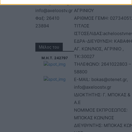
bokas@otenet.gr,
ΑΦΜ: 094300499 – ΔΟΥ
info@axeloostv.gr
ΑΓΡΙΝΙΟΥ
Φαξ: 26410
ΑΡΙΘΜΟΣ ΓΕΜΗ: 02734051
23894
ΤΙΤΛΟΣ
ΙΣΤΟΣΕΛΙΔΑΣ:acheloostvne
ΕΔΡΑ-ΔΙΕΥΘΥΝΣΗ: ΚΑΒΑΦΗ
Μέλος του
ΑΓ. ΚΩΝ/ΝΟΣ, ΑΓΡΙΝΙΟ ,
ΤΚ:30027
Μ.Η.Τ. 242797
ΤΗΛΕΦΩΝΟ: 2641022803 –
58800
E-MAIL: bokas@otenet.gr,
info@axeloostv.gr
ΙΔΙΟΚΤΗΤΗΣ: Γ. ΜΠΟΚΑΣ & 
Α.Ε
ΝΟΜΙΜΟΣ ΕΚΠΡΟΣΩΠΟΣ:
ΜΠΟΚΑΣ ΚΩΝ/ΝΟΣ
ΔΙΕΥΘΥΝΤΗΣ: ΜΠΟΚΑΣ ΚΩ