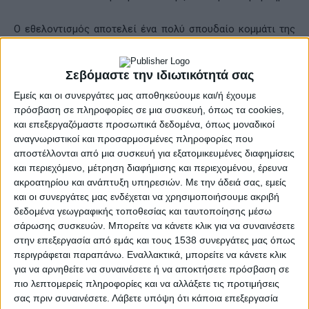
Ο εθελοντισμός αποτελεί ένα πολύ σπουδαίο κομμάτι της
φροντίδας των αδέσποτων. Επίσης η ημέρα αυτή μας
θυμίζει τις ηθικές υποχρεώσεις που έχουμε απέναντι τους.
Σεβόμαστε την ιδιωτικότητά σας
Κατά τη διάρκεια της εκδήλωσης, οι υπεύθυνοι έδωσαν
Εμείς και οι συνεργάτες μας αποθηκεύουμε και/ή έχουμε
οδηγίες και συμβουλές για τους τρόπους συμπεριφοράς
πρόσβαση σε πληροφορίες σε μια συσκευή, όπως τα cookies,
των κατοίκων όταν συναντούν ένα αδέσποτο ζώο, καθώς
και επεξεργαζόμαστε προσωπικά δεδομένα, όπως μοναδικοί
και για το πώς μπορούμε να διασφαλίσουμε ιδανικές
αναγνωριστικοί και προσαρμοσμένες πληροφορίες που
συνθήκες διαβίωσης για τα ζώα και συμβίωσης με τα
αποστέλλονται από μια συσκευή για εξατομικευμένες διαφημίσεις
υπόλοιπα μέλη της οικογένειας.
και περιεχόμενο, μέτρηση διαφήμισης και περιεχομένου, έρευνα
ακροατηρίου και ανάπτυξη υπηρεσιών.
Με την άδειά σας, εμείς
και οι συνεργάτες μας ενδέχεται να χρησιμοποιήσουμε ακριβή
«Αυτό που απαιτείται είναι μια εκστρατεία ενημέρωσης
δεδομένα γεωγραφικής τοποθεσίας και ταυτοποίησης μέσω
για τη στείρωση των ζώων και τις ευθύνες των πολιτών
σάρωσης συσκευών. Μπορείτε να κάνετε κλικ για να συναινέσετε
ώστε σταδιακά να μειωθεί και να εξαλειφθεί το φαινόμενο
στην επεξεργασία από εμάς και τους 1538 συνεργάτες μας όπως
των αδέσποτων ζώων που σε μεγάλο βαθμό οφείλεται
περιγράφεται παραπάνω. Εναλλακτικά, μπορείτε να κάνετε κλικ
στην ασυνειδησία των ανθρώπων που εγκαταλείπουν είτε
για να αρνηθείτε να συναινέσετε ή να αποκτήσετε πρόσβαση σε
κουτάβια είτε μεγαλύτερα ζώα»,
δήλωσε ο κ.
Ζαΐμης,
πιο λεπτομερείς πληροφορίες και να αλλάξετε τις προτιμήσεις
συγχαίροντας όλους τους εθελοντές για την προσπάθεια
σας πριν συναινέσετε.
Λάβετε υπόψη ότι κάποια επεξεργασία
που καταβάλλουν καθημερινά.