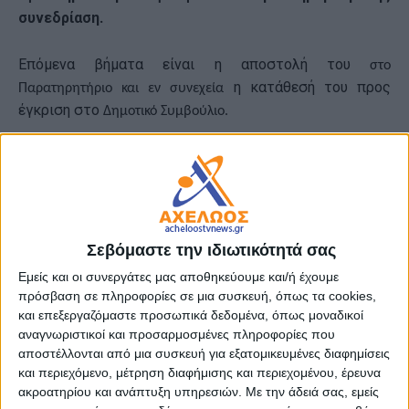
συνεδρίαση
.
Επόμενα βήματα είναι η αποστολή του
στο
η κατάθεσή του προς
Παρατηρητήριο και εν συνεχεία
έγκριση στο
Δημοτικό Συμβούλιο.
την
Η εισήγηση έγινε από
αντιδήμαρχο Οικονομικών
Γεωργία Γιώτη
η
οποία
στον προϋπολογισμό
,
τόνισε ότι
έχουν εγγραφεί όλες οι δαπάνες και τα έσοδα του
Δήμου καθώς και των νομικών προσώπων και της
κοινωφελούς επιχείρησης, που καταργήθηκαν ύστερα
Σεβόμαστε την ιδιωτικότητά σας
από τις διατάξεις των άρθρων 27 και 29 του
Εμείς και οι συνεργάτες μας αποθηκεύουμε και/ή έχουμε
ν.5056/2023 (Α’ 163) και αφορούν το συγκεκριμένο
πρόσβαση σε πληροφορίες σε μια συσκευή, όπως τα cookies,
οικονομικό έτος.
και επεξεργαζόμαστε προσωπικά δεδομένα, όπως μοναδικοί
αναγνωριστικοί και προσαρμοσμένες πληροφορίες που
αποστέλλονται από μια συσκευή για εξατομικευμένες διαφημίσεις
Η ίδια πρόσθεσε ότι κατά τη σύνταξη του
και περιεχόμενο, μέτρηση διαφήμισης και περιεχομένου, έρευνα
προϋπολογισμού λήφθησαν
υπόψη τα αποτελέσματα
ακροατηρίου και ανάπτυξη υπηρεσιών.
Με την άδειά σας, εμείς
εκτέλεσης των προϋπολογισμών των δύο προηγούμενων ετών