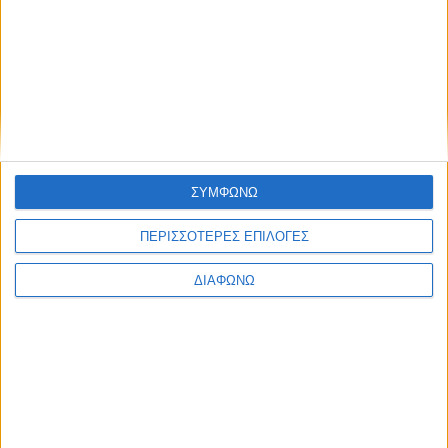
RELATED NEWS
ΓΕΓΟΝΟΤΑ
Έγκαιρη η επέμβαση των
πυροσβεστικών δυνάμεων σε
πυρκαγιά στη Λεπενού Αγρινίου
ΣΥΜΦΩΝΩ
(φωτο)
admin
-
6 Αυγούστου, 2026
ΠΕΡΙΣΣΟΤΕΡΕΣ ΕΠΙΛΟΓΕΣ
ΟΡΘΟΔΟΞΙΑ
“Το Μήνυμα της Παναγίας” του π.
ΔΙΑΦΩΝΩ
Δημητρίου Μπόκου
admin
-
6 Αυγούστου, 2026
ΠΟΛΙΤΙΚΗ
ΝΙΚΗ: Πάνω από 500 εκατ. ευρώ σε
μισθώσεις εναέριων μέσων
πυρόσβεσης – Γιατί δεν αποκτήθηκε
εθνικός στόλος;