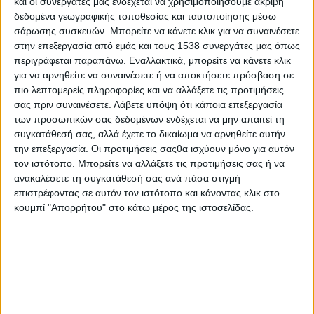
και οι συνεργάτες μας ενδέχεται να χρησιμοποιήσουμε ακριβή
2
3
ότι
202
και 202
,
είναι ισοσκελισμένος και αποτυπώνει
δεδομένα γεωγραφικής τοποθεσίας και ταυτοποίησης μέσω
ρεαλιστικά τις εκτιμήσεις εσόδων και εξόδων του Δήμου κατά
σάρωσης συσκευών. Μπορείτε να κάνετε κλικ για να συναινέσετε
στην επεξεργασία από εμάς και τους 1538 συνεργάτες μας όπως
το νέο έτος, προσαρμοσμένος πάντα στο υφιστάμενο
περιγράφεται παραπάνω. Εναλλακτικά, μπορείτε να κάνετε κλικ
αυστηρό δημοσιονομικό πλαίσιο.
για να αρνηθείτε να συναινέσετε ή να αποκτήσετε πρόσβαση σε
πιο λεπτομερείς πληροφορίες και να αλλάξετε τις προτιμήσεις
Τέλος, σημείωσε ότι η καθυστέρηση της σύνταξής του
σας πριν συναινέσετε.
Λάβετε υπόψη ότι κάποια επεξεργασία
οφείλεται κυρίως στο ότι δεν υπήρχαν ψηφισμένα τα
των προσωπικών σας δεδομένων ενδέχεται να μην απαιτεί τη
ανταποδοτικά τέλη από το προηγούμενο δημοτικό συμβούλιο,
συγκατάθεσή σας, αλλά έχετε το δικαίωμα να αρνηθείτε αυτήν
την επεξεργασία. Οι προτιμήσεις σαςθα ισχύουν μόνο για αυτόν
το τεχνικό πρόγραμμα που είχε μεν ψηφιστεί ήθελε
τον ιστότοπο. Μπορείτε να αλλάξετε τις προτιμήσεις σας ή να
συμπλήρωση και φυσικά λόγω της ενσωμάτωσης των
ανακαλέσετε τη συγκατάθεσή σας ανά πάσα στιγμή
νομικών προσώπων και της κοινωφελούς επιχείρησης στο
επιστρέφοντας σε αυτόν τον ιστότοπο και κάνοντας κλικ στο
δήμο, η οποία δημιούργησε νέα δεδομένα στις υπηρεσίες.
κουμπί "Απορρήτου" στο κάτω μέρος της ιστοσελίδας.
Σε ότι αφορά
τις επιχορηγήσεις του Δήμου, οι πιστώσεις
που εγγράφονται στον προϋπολογισμό είναι οι ακόλουθες:
24
ΕΠΙΧΟΡΗΓΗΣΕΙΣ 20