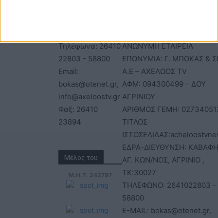
ΕΠΙΚΟΙΝΩΝΙΑ
ΤΑΥΤΟΤΗΤΑ
Τηλέφωνα: 26410
ΑΝΩΝΥΜΗ ΕΤΑΙΡΕΙΑ
22803 - 58800
ΕΠΩΝΥΜΙΑ: Γ. ΜΠΟΚΑΣ & Σ
Email:
Α.Ε – ΑΧΕΛΩΟΣ TV
bokas@otenet.gr,
ΑΦΜ: 094300499 – ΔΟΥ
info@axeloostv.gr
ΑΓΡΙΝΙΟΥ
Φαξ: 26410
ΑΡΙΘΜΟΣ ΓΕΜΗ: 02734051
23894
ΤΙΤΛΟΣ
ΙΣΤΟΣΕΛΙΔΑΣ:acheloostvne
ΕΔΡΑ-ΔΙΕΥΘΥΝΣΗ: ΚΑΒΑΦΗ
Μέλος του
ΑΓ. ΚΩΝ/ΝΟΣ, ΑΓΡΙΝΙΟ ,
ΤΚ:30027
Μ.Η.Τ. 242797
ΤΗΛΕΦΩΝΟ: 2641022803 –
58800
E-MAIL: bokas@otenet.gr,