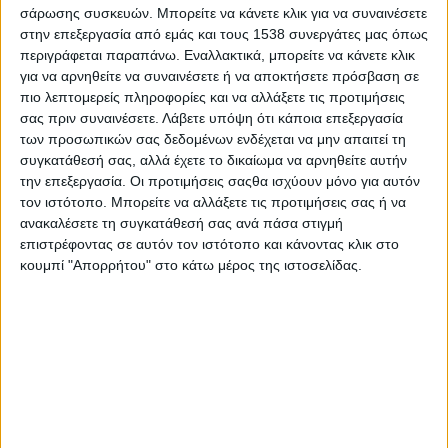
σάρωσης συσκευών. Μπορείτε να κάνετε κλικ για να συναινέσετε
στην επεξεργασία από εμάς και τους 1538 συνεργάτες μας όπως
περιγράφεται παραπάνω. Εναλλακτικά, μπορείτε να κάνετε κλικ
για να αρνηθείτε να συναινέσετε ή να αποκτήσετε πρόσβαση σε
πιο λεπτομερείς πληροφορίες και να αλλάξετε τις προτιμήσεις
σας πριν συναινέσετε.
Λάβετε υπόψη ότι κάποια επεξεργασία
των προσωπικών σας δεδομένων ενδέχεται να μην απαιτεί τη
συγκατάθεσή σας, αλλά έχετε το δικαίωμα να αρνηθείτε αυτήν
την επεξεργασία. Οι προτιμήσεις σαςθα ισχύουν μόνο για αυτόν
τον ιστότοπο. Μπορείτε να αλλάξετε τις προτιμήσεις σας ή να
- Advertisement -
ανακαλέσετε τη συγκατάθεσή σας ανά πάσα στιγμή
επιστρέφοντας σε αυτόν τον ιστότοπο και κάνοντας κλικ στο
κουμπί "Απορρήτου" στο κάτω μέρος της ιστοσελίδας.
Την Πέμπτη, 14 Απριλίου 2022 στις 10 το πρωί, στο κλειστό
Γυμναστήριο Τ9 στους Κωστακιούς, ο Δήμος Αρταίων σε συνεργασία
με την Διεύθυνση Πρωτοβάθμιας Εκπαίδευσης Άρτας διοργανώνουν
αθλητική εκδήλωση με θέμα: «Αθλητισμός και νέοι. Αξίες διαχρονικές
και σχέσεις ζωής», με προσκεκλημένους τους τον Πύρρο Δήμα,
τετράκις Ολυμπιονίκη, αθλητή της άρσης βαρών, τον Μπακοχρήστο
Δημήτριο, δις Παραολυμπιονίκη της άρσης βαρών, Τριφύλλη Χρήστο,
Εθνικό προπονητή της άρσης βαρών και συντονιστή της εκδήλωσης