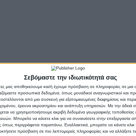
ου
σφαλή διεξαγωγή του 12
Λαϊκού αγώνα δρόμου ‘’ΑΓΙΟΣ Α
ρυθμίσεων (απαγόρευση της στάσης και της στάθμευσης
 μειωθούν και πέραν των καθορισμένων ωρών, καθώς και 
υκλοφοριακές συνθήκες επιβάλλουν αυτό, κατά την κρίση
 ιστότοπο του προγράμματος Διαύγεια, σύμφωνα με το άρ
ο χρονικό διάστημα
από ώρα 17.45΄
έως ώρα 18.15΄ της 
Σεβόμαστε την ιδιωτικότητά σας
ούνται, σύμφωνα με τις διατάξεις του Ν. 5209/2025 (Α-
άτες μας αποθηκεύουμε και/ή έχουμε πρόσβαση σε πληροφορίες σε μια
ργαζόμαστε προσωπικά δεδομένα, όπως μοναδικοί αναγνωριστικοί και 
λλομένων μέτρων υλοποίησης παρόντος άρθρου ανατίθετα
στέλλονται από μια συσκευή για εξατομικευμένες διαφημίσεις και περ
εχομένου, έρευνα ακροατηρίου και ανάπτυξη υπηρεσιών.
Με την άδειά σα
χεται να χρησιμοποιήσουμε ακριβή δεδομένα γεωγραφικής τοποθεσίας 
- Advertisement -
ών. Μπορείτε να κάνετε κλικ για να συναινέσετε στην επεξεργασία απ
 όπως περιγράφεται παραπάνω. Εναλλακτικά, μπορείτε να κάνετε κλικ γ
οκτήσετε πρόσβαση σε πιο λεπτομερείς πληροφορίες και να αλλάξετε τι