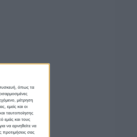
ΡΤΕΜΙΟΣ’’,
 των οχημάτων &
να μην
 του Επικεφαλής
θρο 4 Ν.
Κυριακής
100) «Κώδικας
 συσκευή, όπως τα
προσαρμοσμένες
ι στο Τμήμα
ιεχόμενο, μέτρηση
ς, εμείς και οι
και ταυτοποίησης
ό εμάς και τους
ια να αρνηθείτε να
ς προτιμήσεις σας