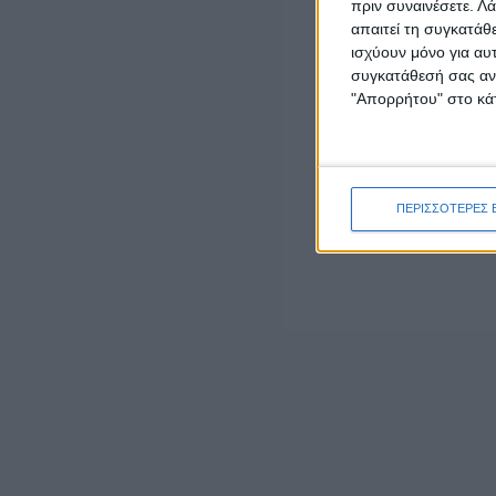
πριν συναινέσετε.
Λά
απαιτεί τη συγκατάθ
ΕΠΙΚΑΙΡΟΤΗΤΑ
ισχύουν μόνο για αυ
Δυτική Ελλάδα: Ο απολογισμός του Ιουλίου
συγκατάθεσή σας ανά
κατέγραψε 42 τροχαία ατυχήματα και 3.757
"Απορρήτου" στο κάτ
παραβάσεις
admin
-
5 Αυγούστου, 2026
ΕΠΙΚΑΙΡΟΤΗΤΑ
Mνημόσυνο στη Γαβαλού για τα θύματα της
ΠΕΡΙΣΣΟΤΕΡΕΣ 
Γερμανικής Κατοχής στη Μακρυνεία
5 Αυγούστου, 2026
ΕΠΙΚΑΙΡΟΤΗΤΑ
Η ΕΛΟΠΥ συμμετείχε στην Ειδική Μόνιμη
Επιτροπή Περιφερειών της Βουλής των
Ελλήνων
5 Αυγούστου, 2026
ΠΟΛΙΤΙΚΗ
Έπεσαν οι υπογραφές για την ηλεκτρική
διασύνδεση Ελλάδας – Κύπρου
5 Αυγούστου, 2026