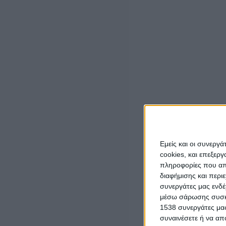
19.10.2025
,
από ώρα 17.45΄ έως ώρα 19.15΄,
για την α
συνολικής διαδρομής 5 χλμ.
Τα χρονικά διαστήματα, των παραπάνω κυκλοφοριακών 
διακοπή της κυκλοφορίας), δύναται να παραταθούν ή να
εφαρμοσθούν, στα προκαθορισμένα σημεία, εφόσον οι κ
των μέτρων τροχαίας.
Η παρούσα ισχύει ύστερα από την δημοσίευσή της στον
3861/2010 και το άρθρο 111 του Ν. 5209/2025, κατά τ
19.10.2025.
Οι παραβάτες της Απόφασης αυτής, διώκονται και τιμωρ
Εμείς και οι συνεργ
cookies, και επεξε
Οδικής Κυκλοφορίας και άλλες διατάξεις». Λήψη επιβα
πληροφορίες που απο
Τροχαίας Αγρινίου.
διαφήμισης και περι
συνεργάτες μας ενδέ
μέσω σάρωσης συσκευ
1538 συνεργάτες μας
συναινέσετε ή να απ
LATEST NEWS