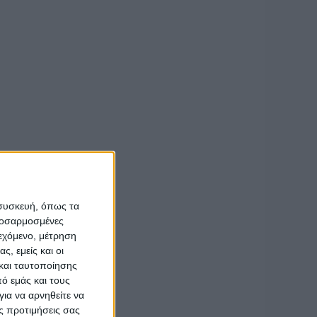
ίσουν πάλι τις
 συσκευή, όπως τα
προσαρμοσμένες
ιεχόμενο, μέτρηση
ς, εμείς και οι
και ταυτοποίησης
ό εμάς και τους
ια να αρνηθείτε να
ς προτιμήσεις σας