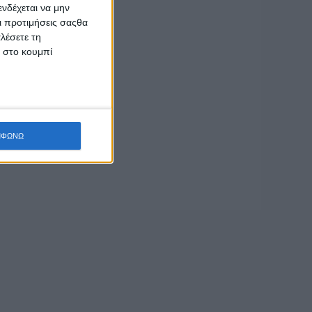
νδέχεται να μην
Οι προτιμήσεις σαςθα
λέσετε τη
.
κ στο κουμπί
τόσο ήταν έρημο.
ΜΦΩΝΩ
 «Δαμιανός»,
ού.
δίπλα του και οι
ανήματα έργων, τα