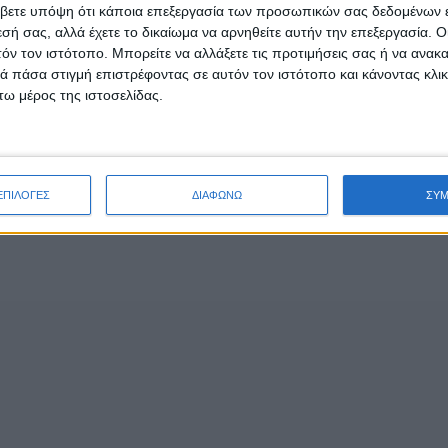
βετε υπόψη ότι κάποια επεξεργασία των προσωπικών σας δεδομένων ε
εσή σας, αλλά έχετε το δικαίωμα να αρνηθείτε αυτήν την επεξεργασία. 
τόν τον ιστότοπο. Μπορείτε να αλλάξετε τις προτιμήσεις σας ή να ανακα
ρος την πόλη της Ζακύνθου, για να μην υπάρξει πρόβλημα
 πάσα στιγμή επιστρέφοντας σε αυτόν τον ιστότοπο και κάνοντας κλι
ω μέρος της ιστοσελίδας.
ει και απεγκλωβισμοί στην περιοχή. Ένα σπίτι κάηκε, ωσ
α βρίσκονται μέσα στην αγροτοδασική έκταση.
ΕΠΙΛΟΓΕΣ
ΔΙΑΦΩΝΩ
ΣΥ
 πορεία της φωτιάς δεν άφησε όρθια την γνωστή ταβέρνα
ύ.
της γαστρονομικής και πολιτιστικής ταυτότητας του νησι
ρο το χωριό Αγαλάς απειλείται καθώς καίγεται το δάσος 
 πυροσβεστικές δυνάμεις εδώ. Η Πολιτική Προστασία, μηχ