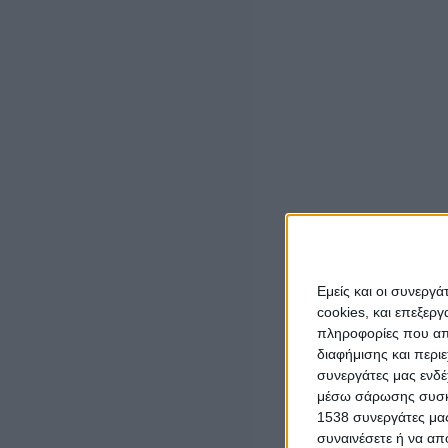
Για κάποιο διάστημα, τα εναέρια μέσα δεν μπορούσαν ν
ρίψεις.
Εμείς και οι συνεργ
cookies, και επεξε
πληροφορίες που απο
διαφήμισης και περι
συνεργάτες μας ενδέ
μέσω σάρωσης συσκευ
1538 συνεργάτες μας
συναινέσετε ή να απ