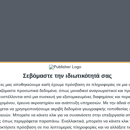
α επιχειρήσουν λόγω των ισχυρών ανέμων και τώρα θα αρχ
Σεβόμαστε την ιδιωτικότητά σας
άτες μας αποθηκεύουμε και/ή έχουμε πρόσβαση σε πληροφορίες σε μια
ργαζόμαστε προσωπικά δεδομένα, όπως μοναδικοί αναγνωριστικοί και 
στέλλονται από μια συσκευή για εξατομικευμένες διαφημίσεις και περ
εχομένου, έρευνα ακροατηρίου και ανάπτυξη υπηρεσιών.
Με την άδειά σα
χεται να χρησιμοποιήσουμε ακριβή δεδομένα γεωγραφικής τοποθεσίας 
ών. Μπορείτε να κάνετε κλικ για να συναινέσετε στην επεξεργασία απ
 όπως περιγράφεται παραπάνω. Εναλλακτικά, μπορείτε να κάνετε κλικ γ
οκτήσετε πρόσβαση σε πιο λεπτομερείς πληροφορίες και να αλλάξετε τι