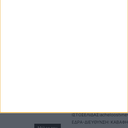
φορά που θα σχολιάσω.
ΕΠΙΚΟΙΝΩΝΙΑ
ΤΑΥΤΟΤΗΤΑ
Τηλέφωνα: 26410
ΑΝΩΝΥΜΗ ΕΤΑΙΡΕΙΑ
22803 - 58800
ΕΠΩΝΥΜΙΑ: Γ. ΜΠΟΚΑΣ & Σ
Email:
Α.Ε – ΑΧΕΛΩΟΣ TV
bokas@otenet.gr,
ΑΦΜ: 094300499 – ΔΟΥ
info@axeloostv.gr
ΑΓΡΙΝΙΟΥ
Φαξ: 26410
ΑΡΙΘΜΟΣ ΓΕΜΗ: 02734051
23894
ΤΙΤΛΟΣ
ΙΣΤΟΣΕΛΙΔΑΣ:acheloostvne
ΕΔΡΑ-ΔΙΕΥΘΥΝΣΗ: ΚΑΒΑΦΗ