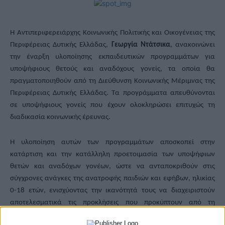
Η Αντιπεριφερειάρχης Κοινωνικής Πολιτικής και Οικογένειας της
Περιφέρειας Δυτικής Ελλάδας,
Γεωργία Ντάτσικα
, ανακοινώνει
την έναρξη υλοποίησης εκπαιδευτικών προγραμμάτων για
υποψήφιους θετούς και αναδόχους γονείς, τα οποία θα
πραγματοποιηθούν από τη Διεύθυνση Κοινωνικής Μέριμνας της
Περιφέρειας Δυτικής Ελλάδας. Τα προγράμματα απευθύνονται
σε υποψήφιους γονείς που έχουν ολοκληρώσει επιτυχώς τη
διαδικασία κοινωνικής έρευνας.
Η υλοποίηση αυτών των προγραμμάτων αποσκοπεί στην
κατάρτιση και την κατάλληλη προετοιμασία των υποψήφιων
θετών και αναδόχων γονέων, ώστε να ανταποκριθούν στις
σύγχρονες ανάγκες της ανατροφής παιδιών και εφήβων, ηλικίας
0-18 ετών, ενισχύοντας την ικανότητά τους να διαχειριστούν
αποτελεσματικά τις προκλήσεις που προκύπτουν από τη
διαδικασία της αναδοχής και υιοθεσίας.