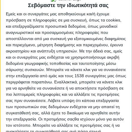
Σεβόμαστε την ιδιωτικότητά σας
Τα προγράμματα θα υλοποιηθούν σύμφωνα με το εξής
Εμείς και οι συνεργάτες μας αποθηκεύουμε και/ή έχουμε
χρονοδιάγραμμα:
πρόσβαση σε πληροφορίες σε μια συσκευή, όπως τα cookies,
και επεξεργαζόμαστε προσωπικά δεδομένα, όπως μοναδικοί
Στην Πάτρα
: Από 12 Μαΐου 2025 έως 21 Μαΐου 2025, θα
αναγνωριστικοί και προσαρμοσμένες πληροφορίες που
διεξαχθεί δια ζώσης το 25ο κατά σειρά πρόγραμμα
αποστέλλονται από μια συσκευή για εξατομικευμένες διαφημίσεις
υποψήφιων θετών γονέων.
και περιεχόμενο, μέτρηση διαφήμισης και περιεχομένου, έρευνα
ακροατηρίου και ανάπτυξη υπηρεσιών.
Με την άδειά σας, εμείς
και οι συνεργάτες μας ενδέχεται να χρησιμοποιήσουμε ακριβή
Διαδικτυακά
: Από 26 Μαΐου 2025 έως 4 Ιουνίου 2025, θα
δεδομένα γεωγραφικής τοποθεσίας και ταυτοποίησης μέσω
διεξαχθεί το 10ο κατά σειρά πρόγραμμα υποψήφιων
σάρωσης συσκευών. Μπορείτε να κάνετε κλικ για να συναινέσετε
ανάδοχων γονέων.
στην επεξεργασία από εμάς και τους 1538 συνεργάτες μας όπως
περιγράφεται παραπάνω. Εναλλακτικά, μπορείτε να κάνετε κλικ
για να αρνηθείτε να συναινέσετε ή να αποκτήσετε πρόσβαση σε
Στον Πύργο
: Από 11 Ιουνίου 2025 έως 23 Ιουνίου 2025, θα
πιο λεπτομερείς πληροφορίες και να αλλάξετε τις προτιμήσεις
υλοποιηθεί δια ζώσης το 26ο κατά σειρά πρόγραμμα
σας πριν συναινέσετε.
Λάβετε υπόψη ότι κάποια επεξεργασία
υποψήφιων θετών γονέων.
των προσωπικών σας δεδομένων ενδέχεται να μην απαιτεί τη
συγκατάθεσή σας, αλλά έχετε το δικαίωμα να αρνηθείτε αυτήν
Σκοπός των προγραμμάτων είναι να παράσχουν στους
την επεξεργασία. Οι προτιμήσεις σαςθα ισχύουν μόνο για αυτόν
συμμετέχοντες τις απαραίτητες γνώσεις και δεξιότητες για την
τον ιστότοπο. Μπορείτε να αλλάξετε τις προτιμήσεις σας ή να
ανατροφή και την ανάπτυξη παιδιών και εφήβων,
ανακαλέσετε τη συγκατάθεσή σας ανά πάσα στιγμή