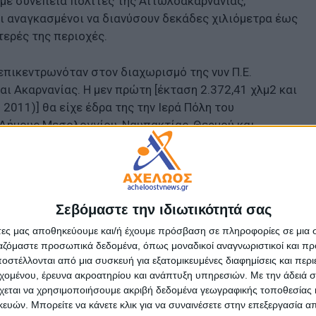
 με συνέπεια πολίτες της Αιτωλοακαρνανίας,
αι αναγκασμένοι να διανύσουν δεκάδες χιλιόμετρα έως
τερές της περιοχές.
πικεντρωνόταν στον διαχωρισμό της νυν Π.Ε.
αι Ακαρνανίας. Η μεν πρώτη [έκταση 2.372,41 χλμ2 και
011)] θα είχε έδρα της την Ιερά Πόλη του
Δήμους Μεσολογγίου, Ναυπακτίας, Θερμού και
,4 χλμ2 και πληθυσμό 128.706 (απογραφή 2011)] θα είχε
υς Δήμους Αγρινίου, Αμφιλοχίας και Ακτίου-Βόνιτσας.
Σεβόμαστε την ιδιωτικότητά σας
άτες μας αποθηκεύουμε και/ή έχουμε πρόσβαση σε πληροφορίες σε μια
ργαζόμαστε προσωπικά δεδομένα, όπως μοναδικοί αναγνωριστικοί και 
στέλλονται από μια συσκευή για εξατομικευμένες διαφημίσεις και περ
ταθέν αίτημα μεγάλος μέρους των κατοίκων της
εχομένου, έρευνα ακροατηρίου και ανάπτυξη υπηρεσιών.
Με την άδειά σα
όμηση της ομωνύμου Περιφερειακής Ενότητας – κατά τα
χεται να χρησιμοποιήσουμε ακριβή δεδομένα γεωγραφικής τοποθεσίας 
.Ε. Αιτωλίας και Ακαρνανίας και να προβείτε στις
ών. Μπορείτε να κάνετε κλικ για να συναινέσετε στην επεξεργασία απ