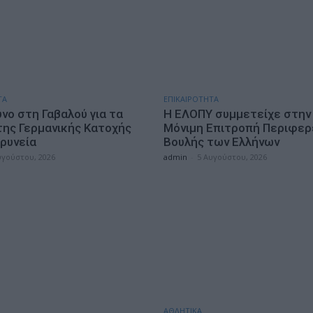
ΤΑ
ΕΠΙΚΑΙΡΟΤΗΤΑ
νο στη Γαβαλού για τα
Η ΕΛΟΠΥ συμμετείχε στην 
της Γερμανικής Κατοχής
Μόνιμη Επιτροπή Περιφερ
ρυνεία
Βουλής των Ελλήνων
υγούστου, 2026
admin
-
5 Αυγούστου, 2026
ΑΘΛΗΤΙΚΑ