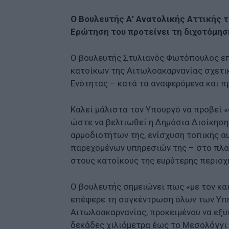
O Βουλευτής Α’ Ανατολικής Αττικής 
Ερώτηση του προτείνει τη διχοτόμησ
Ο βουλευτής Στυλιανός Φωτόπουλος επ
κατοίκων της Αιτωλοακαρνανίας σχετι
Ενότητας – κατά τα αναφερόμενα και πρ
Καλεί μάλιστα τον Υπουργό να προβεί «
ώστε να βελτιωθεί η Δημόσια Διοίκησ
αρμοδιοτήτων της, ενίσχυση τοπικής αυ
παρεχομένων υπηρεσιών της – στο πλαί
στους κατοίκους της ευρύτερης περιοχή
Ο βουλευτής σημειώνει πως «με τον κα
επέφερε τη συγκέντρωση όλων των Υπηρ
Αιτωλοακαρνανίας, προκειμένου να εξυ
δεκάδες χιλιόμετρα έως το Μεσολόγγι 