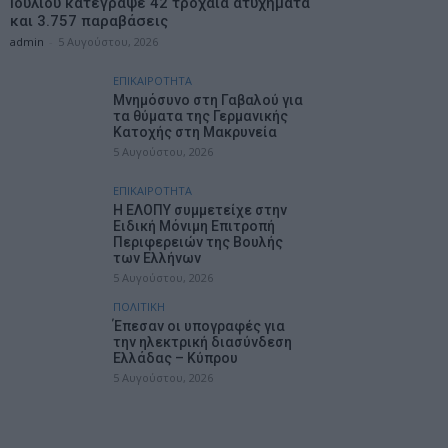
Ιουλίου κατέγραψε 42 τροχαία ατυχήματα
και 3.757 παραβάσεις
admin
-
5 Αυγούστου, 2026
ΕΠΙΚΑΙΡΟΤΗΤΑ
Mνημόσυνο στη Γαβαλού για
τα θύματα της Γερμανικής
Κατοχής στη Μακρυνεία
5 Αυγούστου, 2026
ΕΠΙΚΑΙΡΟΤΗΤΑ
Η ΕΛΟΠΥ συμμετείχε στην
Ειδική Μόνιμη Επιτροπή
Περιφερειών της Βουλής
των Ελλήνων
5 Αυγούστου, 2026
ΠΟΛΙΤΙΚΗ
Έπεσαν οι υπογραφές για
την ηλεκτρική διασύνδεση
Ελλάδας – Κύπρου
5 Αυγούστου, 2026