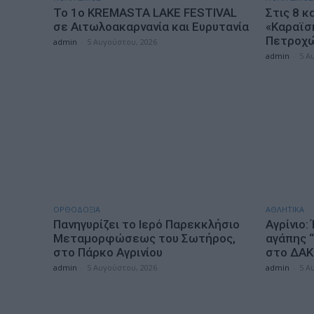
Το 1ο KREMASTA LAKE FESTIVAL
Στις 8 κ
σε Αιτωλοακαρνανία και Ευρυτανία
«Καραϊσ
Πετροχώ
admin
-
5 Αυγούστου, 2026
admin
-
5 Α
ΟΡΘΟΔΟΞΙΑ
ΑΘΛΗΤΙΚΑ
Πανηγυρίζει το Ιερό Παρεκκλήσιο
Αγρίνιο:
Μεταμορφώσεως του Σωτήρος,
αγάπης 
στο Πάρκο Αγρινίου
στο ΔΑΚ 
admin
-
5 Αυγούστου, 2026
admin
-
5 Α