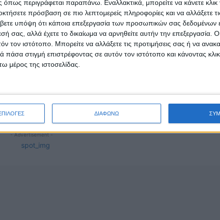
 όπως περιγράφεται παραπάνω. Εναλλακτικά, μπορείτε να κάνετε κλικ γ
ση αυτή, ώστε να βελτιωθεί η Δημόσια Διοίκηση
οκτήσετε πρόσβαση σε πιο λεπτομερείς πληροφορίες και να αλλάξετε τι
κέντρωση αρμοδιοτήτων της, ενίσχυση τοπικής
βετε υπόψη ότι κάποια επεξεργασία των προσωπικών σας δεδομένων ε
η η ποιότητα των παρεχομένων υπηρεσιών της – στο
εσή σας, αλλά έχετε το δικαίωμα να αρνηθείτε αυτήν την επεξεργασία. 
ής ανάπτυξης – στους κατοίκους της ευρύτερης περιοχής
τόν τον ιστότοπο. Μπορείτε να αλλάξετε τις προτιμήσεις σας ή να ανακα
 πάσα στιγμή επιστρέφοντας σε αυτόν τον ιστότοπο και κάνοντας κλι
ω μέρος της ιστοσελίδας.
ΕΠΙΛΟΓΕΣ
ΔΙΑΦΩΝΩ
ΣΥ
- Advertisement -