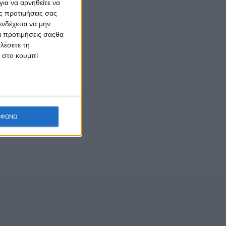
ια να αρνηθείτε να
ς προτιμήσεις σας
νδέχεται να μην
Οι προτιμήσεις σαςθα
λέσετε τη
κ στο κουμπί
ΜΦΩΝΩ