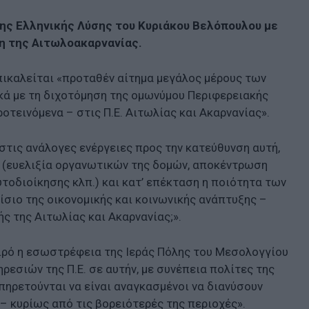
της Ελληνικής Λύσης του Κυριάκου Βελόπουλου με
η της Αιτωλοακαρνανίας.
ικαλείται «προταθέν αίτημα μεγάλος μέρους των
κά με τη διχοτόμηση της ομωνύμου Περιφερειακής
οτεινόμενα – στις Π.Ε. Αιτωλίας και Ακαρνανίας».
στις ανάλογες ενέργειες προς την κατεύθυνση αυτή,
η (ευελιξία οργανωτικών της δομών, αποκέντρωση
τοδιοίκησης κλπ.) και κατ’ επέκταση η ποιότητα των
σιο της οικονομικής και κοινωνικής ανάπτυξης –
ς της Αιτωλίας και Ακαρνανίας;».
ιρό η εσωστρέφεια της Ιεράς Πόλης του Μεσολογγίου
εσιών της Π.Ε. σε αυτήν, με συνέπεια πολίτες της
πηρετούνται να είναι αναγκασμένοι να διανύσουν
– κυρίως από τις βορειότερές της περιοχές».