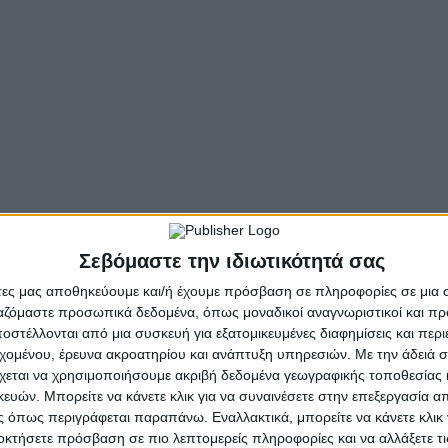
ην Αιτωλοακαρνανία εκδηλώνεται ένα πολύ αυξημένο επεν
έροντος για έργα στο τομέα της ενέργειας που αποτελεί
τοχικών και καφαλαιουχικών εταιρειών.
αιη μιας κερδοσκοπικής βουλιμίας ληστρικής εκμετάλλε
ΑΕΥ:
https://www.youtube.com/watch?v=2CBRRPiaurw
, επ
Σεβόμαστε την ιδιωτικότητά σας
ιώσεις (άδειες) παραγωγού για:
άτες μας αποθηκεύουμε και/ή έχουμε πρόσβαση σε πληροφορίες σε μια
ργαζόμαστε προσωπικά δεδομένα, όπως μοναδικοί αναγνωριστικοί και 
στέλλονται από μια συσκευή για εξατομικευμένες διαφημίσεις και περ
εχομένου, έρευνα ακροατηρίου και ανάπτυξη υπηρεσιών.
Με την άδειά σα
στρακίου (μαζί με τις 2 υπό κατασκευή)
χεται να χρησιμοποιήσουμε ακριβή δεδομένα γεωγραφικής τοποθεσίας 
ών. Μπορείτε να κάνετε κλικ για να συναινέσετε στην επεξεργασία απ
 όπως περιγράφεται παραπάνω. Εναλλακτικά, μπορείτε να κάνετε κλικ γ
οκτήσετε πρόσβαση σε πιο λεπτομερείς πληροφορίες και να αλλάξετε τι
λετών σχεδιαζόμενων έργων εγκατάστασης Φωτοβολταϊκών