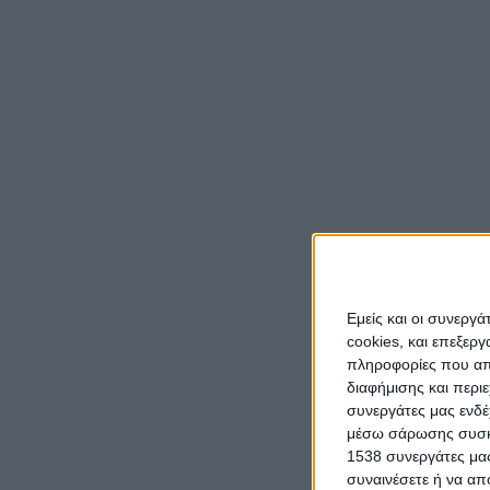
Δημοκρατία».
Είναι γνωστό πια σε όλους ότι τα τελευταία χρόνια στ
-επιχειρηματικό ενδιαφέρον, μια υπερεκδήλωση ενδιαφ
άγριας κερδοσκοπίας επιχειρηματικών ομίλων, πολύμε
Η Αιτωλοακαρνανία βρίσκεται σε ασφυκτικό κλοιό, έρμ
της πόρων.
Στο στόχαστρο και τα νερά της περιοχής μας.
Μια άλλη περιήγηση στο πλοήγησης στο Χάρτη της ΡΑ
απειλή αφού υπάρχουν προς το παρόν αιτήσεις και βεβα
Εμείς και οι συνεργ
cookies, και επεξε
2 αντλησιοταμιεύσεις στην λίμνη Τριχωνίδα
πληροφορίες που απο
4 αντλησιοταμιεύσεις στην λίμνη Αμβρακία
διαφήμισης και περι
9 αντλησιοταμιεύσεις στην τεχνητή λίμνη (τ.λ.) Κα
συνεργάτες μας ενδέ
10 αντλησιοταμιεύσεις στην τ.λ. Κρεμαστών
μέσω σάρωσης συσκευ
1 αντλησιοταμίευση στην τ.λ. Ευήνου
1538 συνεργάτες μας
συναινέσετε ή να απ
Και σε όλες τις λίμνες του Αχελώου έγκριση με