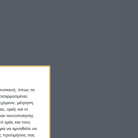
δυτικό
 σήμερα ένα πεδίο
υσης των φυσικών
ιβεβαιώνει την
 συσκευή, όπως τα
προσαρμοσμένες
ιεχόμενο, μέτρηση
ς, εμείς και οι
και ταυτοποίησης
ό εμάς και τους
ια να αρνηθείτε να
ς προτιμήσεις σας
.