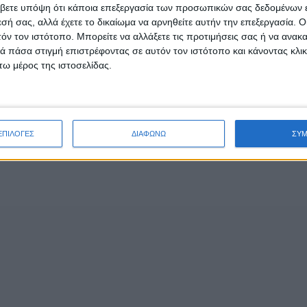
βετε υπόψη ότι κάποια επεξεργασία των προσωπικών σας δεδομένων ε
εσή σας, αλλά έχετε το δικαίωμα να αρνηθείτε αυτήν την επεξεργασία. 
τόν τον ιστότοπο. Μπορείτε να αλλάξετε τις προτιμήσεις σας ή να ανακα
 πάσα στιγμή επιστρέφοντας σε αυτόν τον ιστότοπο και κάνοντας κλι
 (ΗΠΜ) του Υπουργείου Περιβάλλοντος και Ενέργειας, 
ω μέρος της ιστοσελίδας.
ΕΡΝΑ ΕΝΕΡΓΕΙΑΚΗ ΑΒΕΤΕ» για το έργο αντλησιοταμίευση
 Α2-κατατάσσονται τα έργα και οι δραστηριότητες που εν
 στο περιβάλλον).
ευή 2 φραγμάτων (ύψους 14 μ. και 54 μ.), δημιουργία ά
ΕΠΙΛΟΓΕΣ
ΔΙΑΦΩΝΩ
ΣΥ
γής-άντλησης και Κέντρου Υπερηψηλής Τάσης (ΚΥΤ). Για 
υ και για τη διάθεση των πλεοναζόντων υλικών του έργο
ου θα χρησιμοποιηθούν 4 ενδεικτικοί χώροι απόθεσης ε
ικισμούς της περιοχής και τοποθετείται εντός προστατε
α αντλησιοταμίευσης πρόκειται για μια «μπαταρία νερού»
απαραίτητα ενέργεια από Ανανεώσιμες Πηγές Ενέργειας 