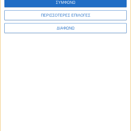
ΣΥΜΦΩΝΩ
Δημήτρη Καρατσώρη”
admin
-
7 Αυγούστου, 2026
Φόρτωση περισσοτέρων
ΠΕΡΙΣΣΟΤΕΡΕΣ ΕΠΙΛΟΓΕΣ
ΔΙΑΦΩΝΩ
ΑΦΗΣΤΕ ΜΙΑ ΑΠΑΝΤΗΣΗ
Σχόλιο:
εισάγετε το σχόλιό σας!
Όνομα:*
παρακαλώ εισάγετε το όνομά σας εδώ
Email:*
έχετε εισάγει εσφαλμένη διεύθυνση ηλεκτρονικού ταχυδρομείου!
παρακαλώ εισάγετε εδώ την ηλεκτρονική σας διεύθυνση
Ιστοσελίδα: