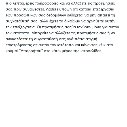
έφθανε στα 151 ευρώ, έναντι 131 ευρώ πέρυσι, ήτοι
πιο λεπτομερείς πληροφορίες και να αλλάξετε τις προτιμήσεις
αύξηση 15,3%.
Αύξηση καταγράφηκε, επίσης, στην πρόθεση
σας πριν συναινέσετε.
Λάβετε υπόψη ότι κάποια επεξεργασία
των προσωπικών σας δεδομένων ενδέχεται να μην απαιτεί τη
δαπάνης για εορταστικά τραπέζια: από 115 ευρώ το
συγκατάθεσή σας, αλλά έχετε το δικαίωμα να αρνηθείτε αυτήν
2023 ανά νοικοκυριό στα 135 ευρώ φέτος, ήτοι αύξηση
την επεξεργασία. Οι προτιμήσεις σαςθα ισχύουν μόνο για αυτόν
17,4%.
τον ιστότοπο. Μπορείτε να αλλάξετε τις προτιμήσεις σας ή να
ανακαλέσετε τη συγκατάθεσή σας ανά πάσα στιγμή
Σταθερή, σε σχέση με την αντίστοιχη περσινή περίοδο,
επιστρέφοντας σε αυτόν τον ιστότοπο και κάνοντας κλικ στο
καταγράφηκε η πρόθεση πραγματοποίησης κάποιου
κουμπί "Απορρήτου" στο κάτω μέρος της ιστοσελίδας.
ταξιδιού ή εκδρομής
κατά τη διάρκεια των εορτών
Χριστουγέννων και Πρωτοχρονιάς. Πιο συγκεκριμένα, το
10% των καταναλωτών –από 9% το 2023– δήλωσαν ότι θα
πραγματοποιήσουν κάποιο ταξίδι στο εσωτερικό (7%) ή
στο εξωτερικό (3%)
με διαμονή σε ξενοδοχείο ή
πληρωμένο κατάλυμα, το 15% ανέφεραν ότι θα ταξιδέψουν
με διαμονή σε φίλους/συγγενείς ή σε ιδιόκτητο σπίτι (όσο
και το 2023), είτε στο εσωτερικό (13%), είτε στο
εξωτερικό (2%).
Το 72% των καταναλωτών δεν θα
πραγματοποιούσε κάποιο ταξίδι κατά τη διάρκεια της
εορταστικής περιόδου (από 73% πέρυσι).