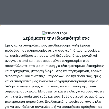
- Advertisement -
Σεβόμαστε την ιδιωτικότητά σας
Τα ευρήματα της έρευνας καταναλωτών (Νοέμβριος –
Εμείς και οι συνεργάτες μας αποθηκεύουμε και/ή έχουμε
Δεκέμβριος 2024)
πρόσβαση σε πληροφορίες σε μια συσκευή, όπως τα cookies,
και επεξεργαζόμαστε προσωπικά δεδομένα, όπως μοναδικοί
Σημαντική αύξηση
καταγράφηκε στο μέσο κατά κεφαλή
αναγνωριστικοί και προσαρμοσμένες πληροφορίες που
ποσό που ανέφεραν ότι θα διαθέσουν οι καταναλωτές
για
αποστέλλονται από μια συσκευή για εξατομικευμένες διαφημίσεις
την αγορά δώρων
κατά την εορταστική περίοδο, σύμφωνα
και περιεχόμενο, μέτρηση διαφήμισης και περιεχομένου, έρευνα
με τα ευρήματα της έρευνας καταναλωτών, η οποία
ακροατηρίου και ανάπτυξη υπηρεσιών.
Με την άδειά σας, εμείς
και οι συνεργάτες μας ενδέχεται να χρησιμοποιήσουμε ακριβή
διεξήχθη στο πλαίσιο του εξαμηνιαίου Βαρόμετρου της
δεδομένα γεωγραφικής τοποθεσίας και ταυτοποίησης μέσω
Κεντρικής Ένωσης Επιμελητηρίων Ελλάδος. Πιο
σάρωσης συσκευών. Μπορείτε να κάνετε κλικ για να συναινέσετε
συγκεκριμένα, η μέση κατά κεφαλή δαπάνη που προτίθεντο
στην επεξεργασία από εμάς και τους 1538 συνεργάτες μας όπως
να πραγματοποιήσουν οι καταναλωτές για την αγορά
περιγράφεται παραπάνω. Εναλλακτικά, μπορείτε να κάνετε κλικ
δώρων, είτε προσωπικά είτε για συγγενείς και φίλους,
για να αρνηθείτε να συναινέσετε ή να αποκτήσετε πρόσβαση σε