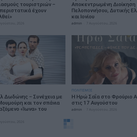
ιασμούς τουριστριών –
Αποκεντρωμένη Διοίκηση
 περιστατικά έχουν
Πελοποννήσου, Δυτικής Ε
λθεί»
και Ιονίου
υγούστου, 2026
admin
-
7 Αυγούστου, 2026
ΠΟΛΙΤΙΣΜΟΣ
λ Δωδώνης – Συνέχεια με
Η Ηρώ Σαΐα στο Φρούριο Α
Μουμούρη και τον σπάνια
στις 17 Αυγούστου
αζόμενο «Ίωνα» του
admin
-
7 Αυγούστου, 2026
η
υγούστου, 2026