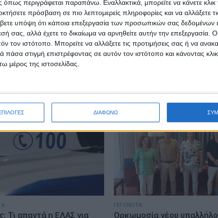
 όπως περιγράφεται παραπάνω. Εναλλακτικά, μπορείτε να κάνετε κλικ γ
οκτήσετε πρόσβαση σε πιο λεπτομερείς πληροφορίες και να αλλάξετε τι
βετε υπόψη ότι κάποια επεξεργασία των προσωπικών σας δεδομένων ε
εσή σας, αλλά έχετε το δικαίωμα να αρνηθείτε αυτήν την επεξεργασία. 
ΤΑ
ΠΟΛΙΤΙΚΗ
τόν τον ιστότοπο. Μπορείτε να αλλάξετε τις προτιμήσεις σας ή να ανακα
ήψεις για κατοχή
Σάκης Αρναούτογλου: Όταν
 πάσα στιγμή επιστρέφοντας σε αυτόν τον ιστότοπο και κάνοντας κλι
κών ουσιών σε Λευκάδα
Μεσόγειος φτάνει τους 33
ω μέρος της ιστοσελίδας.
κυρα
βαθμούς, τι σημαίνει πραγ
υγούστου, 2026
admin
-
8 Αυγούστου, 2026
ΕΠΙΛΟΓΕΣ
ΔΙΑΦΩΝΩ
ΣΥ
ΤΑ
ΓΕΓΟΝΟΤΑ
: Τι απαντά η ΕΛΑΣ για
Ορκωμοσία νέου υπαλλήλο