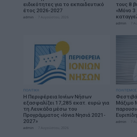
ειδικότητες για το εκπαιδευτικό
τους 8 β
έτος 2026-2027
«Μόνο 3
καταγγε
admin
-
7 Αυγούστου, 2026
admin
-
7 Α
ΠΟΛΙΤΙΚΗ
ΠΟΛΙΤΙΣΜΟΣ
Η Περιφέρεια Ιονίων Νήσων
Φεστιβά
εξασφαλίζει 17,285 εκατ. ευρώ για
Μάξιμο 
τη Λευκάδα μέσω του
παρουσι
Προγράμματος «Ιόνια Νησιά 2021-
Ευριπίδ
2027»
admin
-
7 Α
admin
-
7 Αυγούστου, 2026