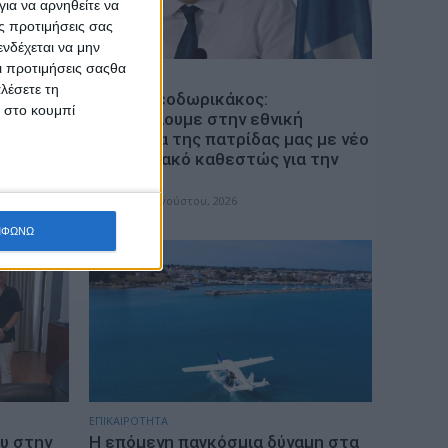
ια να αρνηθείτε να
ς προτιμήσεις σας
νδέχεται να μην
Οι προτιμήσεις σαςθα
ΠΟΛΙΤΙΚΗ
λέσετε τη
 η
Τάκης Θεοδωρικάκος:
κ στο κουμπί
«Συμβάλλουμε στην εθνική
ματικά?
ασφάλεια της πατρίδας μας με νέο
αναπτυξιακό καθεστώς για την
Άμυνα»
admin
-
7 Αυγούστου, 2026
ΜΦΩΝΩ
ΕΠΙΚΑΙΡΟΤΗΤΑ
υ στην
Η επόμενη παγκόσμια δύναμη στα