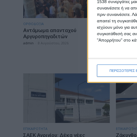
1538 συνεργάτες μας
συναινέσετε ή να απ
πριν συναινέσετε.
Λά
απαιτεί τη συγκατάθ
ΟΡΘΟΔΟΞΙΑ
ΕΠΙΚΑΙΡΟΤΗ
ισχύουν μόνο για αυ
Αντάμωμα απανταχού
-4- συλλ
συγκατάθεσή σας ανά
Αργυροπηγαδιτών
ναρκωτι
"Απορρήτου" στο κάτ
και Κέρ
admin
-
8 Αυγούστου, 2026
admin
-
8 Α
ΠΕΡΙΣΣΟΤΕΡΕΣ 
ΕΠΙΚΑΙΡΟΤΗΤΑ
ΕΠΙΚΑΙΡΟΤΗ
ΣΑΕΚ Αγρινίου: Δέκα νέες
Ζάκυνθος