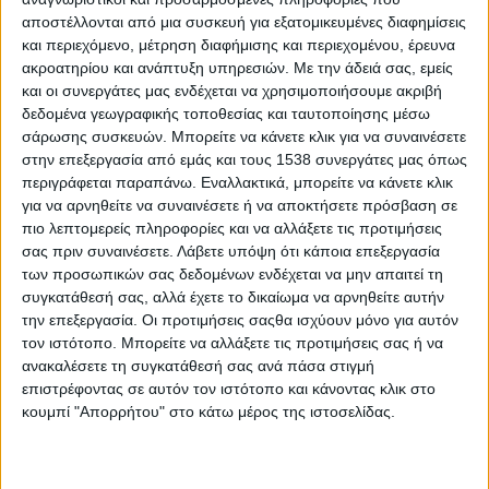
Και φέτος το καλοκαίρι, η ορεινή Ναυπακτία φορά τα γιορτινά
αποστέλλονται από μια συσκευή για εξατομικευμένες διαφημίσεις
της και προσκαλεί ντόπιους και επισκέπτες σε αυθεντικές
και περιεχόμενο, μέτρηση διαφήμισης και περιεχομένου, έρευνα
ακροατηρίου και ανάπτυξη υπηρεσιών.
Με την άδειά σας, εμείς
εμπειρίες, μέσα από ένα πλούσιο και ζωντανό πρόγραμμα που
και οι συνεργάτες μας ενδέχεται να χρησιμοποιήσουμε ακριβή
ενώνει την παράδοση, τη μουσική, τη γαστρονομία και τον
δεδομένα γεωγραφικής τοποθεσίας και ταυτοποίησης μέσω
πολιτισμό.
σάρωσης συσκευών. Μπορείτε να κάνετε κλικ για να συναινέσετε
Από τα τέλη Ιουλίου έως τα μέσα Σεπτεμβρίου, στις Δημοτικές
στην επεξεργασία από εμάς και τους 1538 συνεργάτες μας όπως
Ενότητες Αποδοτίας, Πλατάνου και Πυλήνης του Δήμου
περιγράφεται παραπάνω. Εναλλακτικά, μπορείτε να κάνετε κλικ
Ναυπακτίας ζωντανεύουν τα χωριά με λαϊκά και ρεμπέτικα
για να αρνηθείτε να συναινέσετε ή να αποκτήσετε πρόσβαση σε
πιο λεπτομερείς πληροφορίες και να αλλάξετε τις προτιμήσεις
γλέντια, μουσικά αφιερώματα, γιορτές τοπικών γεύσεων και
σας πριν συναινέσετε.
Λάβετε υπόψη ότι κάποια επεξεργασία
παραδοσιακά ανταμώματα.
των προσωπικών σας δεδομένων ενδέχεται να μην απαιτεί τη
Ακολουθεί το αναλυτικό Πρόγραμμα:
συγκατάθεσή σας, αλλά έχετε το δικαίωμα να αρνηθείτε αυτήν
την επεξεργασία. Οι προτιμήσεις σαςθα ισχύουν μόνο για αυτόν
Δημοτική Ενότητα ΑΠΟΔΟΤΙΑΣ
τον ιστότοπο. Μπορείτε να αλλάξετε τις προτιμήσεις σας ή να
ανακαλέσετε τη συγκατάθεσή σας ανά πάσα στιγμή
26 Ιουλίου 2025 Λαϊκό – Ρεµπέτικο γλέντι στην πλατεία του
επιστρέφοντας σε αυτόν τον ιστότοπο και κάνοντας κλικ στο
χωριού. Ώρα 13:00. Ελατόβρυση
κουμπί "Απορρήτου" στο κάτω μέρος της ιστοσελίδας.
2 Αυγούστου 2025 «Γιορτή παραδοσιακών φαγητών», Σύλλογος
Λευκιωτών «Η Αγία Παρασκευή». Λεύκα