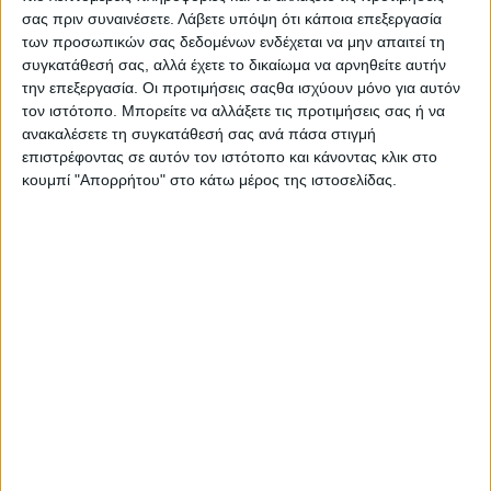
αξιωμάτων και αρμοδιοτήτων την Κυριακή 29/3/2026.
σας πριν συναινέσετε.
Λάβετε υπόψη ότι κάποια επεξεργασία
Το νεο Δ.Σ. που προέκυψε έχει την παρακάτω σύνθεση:
των προσωπικών σας δεδομένων ενδέχεται να μην απαιτεί τη
συγκατάθεσή σας, αλλά έχετε το δικαίωμα να αρνηθείτε αυτήν
Διοικητικό Συμβούλιο (2026-2029)
την επεξεργασία. Οι προτιμήσεις σαςθα ισχύουν μόνο για αυτόν
τον ιστότοπο. Μπορείτε να αλλάξετε τις προτιμήσεις σας ή να
Πρόεδρος: Κωνσταντίνος Γρίβας
ανακαλέσετε τη συγκατάθεσή σας ανά πάσα στιγμή
Αντιπρόεδρος: Κωνσταντίνος Σαμψών
επιστρέφοντας σε αυτόν τον ιστότοπο και κάνοντας κλικ στο
Γεν.Γραμματέας: Κωνσταντίνος Μακρής
κουμπί "Απορρήτου" στο κάτω μέρος της ιστοσελίδας.
Ταμίας: Κωνσταντίνος Μουμουγιάννης
Μέλος: Παντελής Σαμψώνας
Αναπλ. Μέλος: Λάζαρης Μιχάλης
Εξελεγκτική Επιτροπή
Γιώργος Καρδαράς
Ιωάννης Μπουλούμπασης
Χρήστος Γεωργανάς
- Advertisement -