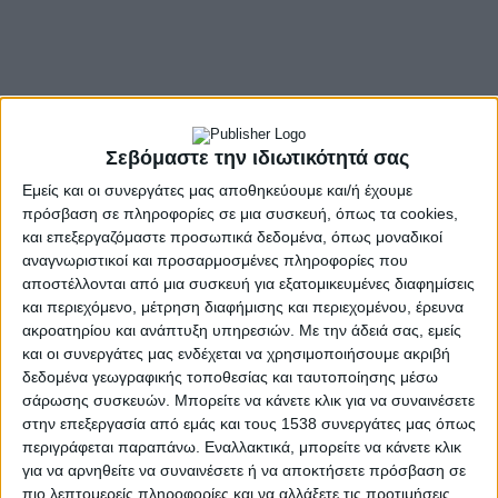
Σεβόμαστε την ιδιωτικότητά σας
Εμείς και οι συνεργάτες μας αποθηκεύουμε και/ή έχουμε
πρόσβαση σε πληροφορίες σε μια συσκευή, όπως τα cookies,
και επεξεργαζόμαστε προσωπικά δεδομένα, όπως μοναδικοί
αναγνωριστικοί και προσαρμοσμένες πληροφορίες που
αποστέλλονται από μια συσκευή για εξατομικευμένες διαφημίσεις
και περιεχόμενο, μέτρηση διαφήμισης και περιεχομένου, έρευνα
- Advertisement -
ακροατηρίου και ανάπτυξη υπηρεσιών.
Με την άδειά σας, εμείς
και οι συνεργάτες μας ενδέχεται να χρησιμοποιήσουμε ακριβή
δεδομένα γεωγραφικής τοποθεσίας και ταυτοποίησης μέσω
Μετά την Τακτική Εκλογοαπολογιστική Γενική Συνέλευση που
σάρωσης συσκευών. Μπορείτε να κάνετε κλικ για να συναινέσετε
στην επεξεργασία από εμάς και τους 1538 συνεργάτες μας όπως
πραγματοποιήθηκε την Κυριακή 22 Μαρτίου 2026 στην
περιγράφεται παραπάνω. Εναλλακτικά, μπορείτε να κάνετε κλικ
Αερολέσχη Αγρινίου, πραγματοποιήθηκαν και οι αρχαιρεσίες
για να αρνηθείτε να συναινέσετε ή να αποκτήσετε πρόσβαση σε
για την συγκρότηση του Δ.Σ. σε σώμα και την κατανομή
πιο λεπτομερείς πληροφορίες και να αλλάξετε τις προτιμήσεις