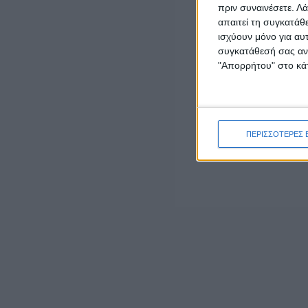
Angelakis Single-Member P.C.
πριν συναινέσετε.
Λά
απαιτεί τη συγκατάθ
AITOLIA OLIVES
ισχύουν μόνο για αυ
συγκατάθεσή σας ανά
BiofreshfarmFamily
"Απορρήτου" στο κάτ
ΚΑΡΒΕΛΑΣ Α.Β.Ε.Ε..
ΠΕΡΙΣΣΟΤΕΡΕΣ 
LATEST NEWS
ΓΕΓΟΝΟΤΑ
Έγκαιρη η επέμβαση των πυροσβεστικών
δυνάμεων σε πυρκαγιά στη Λεπενού
Αγρινίου (φωτο)
admin
-
6 Αυγούστου, 2026
ΟΡΘΟΔΟΞΙΑ
“Το Μήνυμα της Παναγίας” του π. Δημητρίου