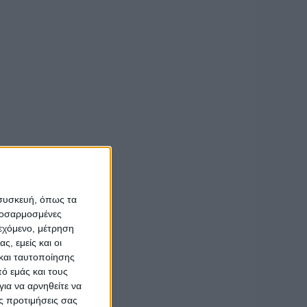
ειας Δυτικής Ελλάδος
χώρας
.
εθνούς λιανεμπορίου,
ας μας δημιουργώντας
ήσεων για δημιουργία
ληνικών παραγωγικών
 συσκευή, όπως τα
 όπου επιχειρήσεις του
προσαρμοσμένες
ιεχόμενο, μέτρηση
ς, εμείς και οι
και ταυτοποίησης
ό εμάς και τους
ια να αρνηθείτε να
ς προτιμήσεις σας