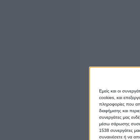
1
στο Διεθνέ
Το Επιμελητήριο Αιτωλοακαρνανίας, σε συνεργασία με την Περιφ
υποστηρίζει τη συμμετοχή επιχειρήσεων – μελών του στο
μεγαλύτε
Η
Έκθεση Φρούτων & Λαχανικών «F
RESCON
2024»
αποτελε
αλλά και εγχώριων και ξένων διακινητών στη Νοτιοανατολική Ε
ευκαιρίες εμπορικών συνεργασιών στο πλαίσιο B2B επαφών.
Η
«
συνεργασιών στην εγχώρια αγορά αλλά κυρίως ανταποκρίνεται
επιχειρήσεων του κλάδου.
Εμείς και οι συνεργ
Το Επιμελητήριο Αιτωλοακαρνανίας με ιδιαίτερη χαρά σας προσκαλ
cookies, και επεξε
Νομού Αιτωλοακαρνανίας θα εκθέσουν τα προϊόντα τους.
πληροφορίες που απο
διαφήμισης και περι
Συγκεκριμένα θα συμμετάσχουν με αλφαβητική σειρά οι εξής επιχει
συνεργάτες μας ενδέ
μέσω σάρωσης συσκευ
Α & Ν ΚΑΚΑΖΙΩΤΗΣ Ο.Ε. – Dimitra Fruits
1538 συνεργάτες μας
συναινέσετε ή να απ