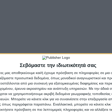
1 έως 13 Απριλίου
2024
ς Εκθεσιακό Κέντρο Θεσσαλονίκης
έρεια Δυτικής Ελλάδος και την Αγροδιατροφική Σύμπραξη Περιφέρ
ρο Διεθνές Εμπορικό Γεγονός Φρέσκων Φρούτων και Λαχανικών της 
ί σήμερα τ
ην μεγαλύτερη συνάντηση παραγωγών και ομίλων του δι
υρώπη, προβάλλοντας τα εξαιρετικά φρούτα και λαχανικά της χώρ
F
RESCON
2024»
ανταποκρίνεται πλήρως στις ανάγκες των επιχειρ
 στην αυξανομένη ανάγκη για εξαγωγικό προσανατολισμό των ελ
Σεβόμαστε την ιδιωτικότητά σας
άτες μας αποθηκεύουμε και/ή έχουμε πρόσβαση σε πληροφορίες σε μια
εί να επισκεφθείτε το περίπτερό του
στο Κτίριο 13 –
STAND
34
,
ργαζόμαστε προσωπικά δεδομένα, όπως μοναδικοί αναγνωριστικοί και 
στέλλονται από μια συσκευή για εξατομικευμένες διαφημίσεις και περ
εχομένου, έρευνα ακροατηρίου και ανάπτυξη υπηρεσιών.
Με την άδειά σα
ρήσεις:
χεται να χρησιμοποιήσουμε ακριβή δεδομένα γεωγραφικής τοποθεσίας 
ών. Μπορείτε να κάνετε κλικ για να συναινέσετε στην επεξεργασία απ
 όπως περιγράφεται παραπάνω. Εναλλακτικά, μπορείτε να κάνετε κλικ γ
οκτήσετε πρόσβαση σε πιο λεπτομερείς πληροφορίες και να αλλάξετε τι