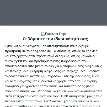
Σεβόμαστε την ιδιωτικότητά σας
Εμείς και οι συνεργάτες μας αποθηκεύουμε και/ή έχουμε
πρόσβαση σε πληροφορίες σε μια συσκευή, όπως τα cookies,
και επεξεργαζόμαστε προσωπικά δεδομένα, όπως μοναδικοί
αναγνωριστικοί και προσαρμοσμένες πληροφορίες που
αποστέλλονται από μια συσκευή για εξατομικευμένες διαφημίσεις
και περιεχόμενο, μέτρηση διαφήμισης και περιεχομένου, έρευνα
- Advertisement -
ακροατηρίου και ανάπτυξη υπηρεσιών.
Με την άδειά σας, εμείς
και οι συνεργάτες μας ενδέχεται να χρησιμοποιήσουμε ακριβή
δεδομένα γεωγραφικής τοποθεσίας και ταυτοποίησης μέσω
σάρωσης συσκευών. Μπορείτε να κάνετε κλικ για να συναινέσετε
Χθες, Σάββατο 3 Ιανουαρίου 2026 και ώρα 18:30, στο Αγρίνιο,
στην επεξεργασία από εμάς και τους 1538 συνεργάτες μας όπως
στην αίθουσα συνεδριάσεων του Δημοτικού Συμβουλίου επί
περιγράφεται παραπάνω. Εναλλακτικά, μπορείτε να κάνετε κλικ
της οδού Αβραάμ Αναστασιάδη 1, συνήλθε σε
κατεπείγουσα
για να αρνηθείτε να συναινέσετε ή να αποκτήσετε πρόσβαση σε