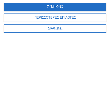
ΠΟΛΙΤΙΣΜΟΣ
Η Φωτεινή Δάρρα στη Ναύπακτο με «Έναν Ουρανό
ΣΥΜΦΩΝΩ
Τραγούδια!»
admin
-
6 Αυγούστου, 2026
ΠΕΡΙΣΣΟΤΕΡΕΣ ΕΠΙΛΟΓΕΣ
Φόρτωση περισσοτέρων
ΔΙΑΦΩΝΩ
ΑΦΗΣΤΕ ΜΙΑ ΑΠΑΝΤΗΣΗ
Σχόλιο:
εισάγετε το σχόλιό σας!
Όνομα:*
παρακαλώ εισάγετε το όνομά σας εδώ
Email:*
έχετε εισάγει εσφαλμένη διεύθυνση ηλεκτρονικού ταχυδρομείου!