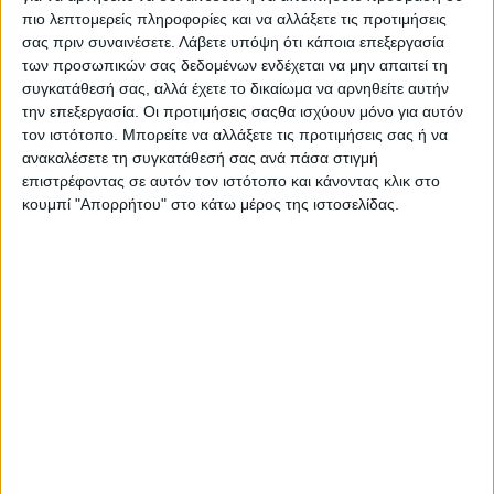
διά περιφοράς συνεδρίαση
το Δημοτικό Συμβούλιο του
πιο λεπτομερείς πληροφορίες και να αλλάξετε τις προτιμήσεις
Δήμου Αγρινίου.
σας πριν συναινέσετε.
Λάβετε υπόψη ότι κάποια επεξεργασία
των προσωπικών σας δεδομένων ενδέχεται να μην απαιτεί τη
Κατά τη συνεδρίαση, το Δημοτικό Συμβούλιο
συγκατάθεσή σας, αλλά έχετε το δικαίωμα να αρνηθείτε αυτήν
Αγρινίου
αποφάσισε ομόφωνα
την απόδοση τιμών στην
την επεξεργασία. Οι προτιμήσεις σαςθα ισχύουν μόνο για αυτόν
εκλιπούσα
Ουρανία Λανάρα
, τιμώντας τη μνήμη και την
τον ιστότοπο. Μπορείτε να αλλάξετε τις προτιμήσεις σας ή να
προσφορά της στον τόπο.
ανακαλέσετε τη συγκατάθεσή σας ανά πάσα στιγμή
επιστρέφοντας σε αυτόν τον ιστότοπο και κάνοντας κλικ στο
Ειδικότερα, αποφάσισε:
κουμπί "Απορρήτου" στο κάτω μέρος της ιστοσελίδας.
Την τήρηση ενός λεπτού σιγής στην μνήμη της
εκλιπούσης κατά την πρώτη διά ζώσης συνεδρίαση του
Δημοτικού Συμβουλίου.
Να εκφράσει τα θερμά του συλλυπητήρια στην οικογένεια
της εκλιπούσης.
Να παραστεί στην τέλεση της εξόδιου ακολουθίας ο
Δήμαρχος Αγρινίου και μέλη του Δημοτικού Συμβουλίου
του Δήμου Αγρινίου.
Να κατατεθεί στεφάνι εις μνήμην της εκλιπούσης.
Να δημοσιευθεί στον τοπικό τύπο η παρούσα απόφαση.
Να επιδοθεί η παρούσα απόφαση στην οικογένεια της
εκλιπούσης.