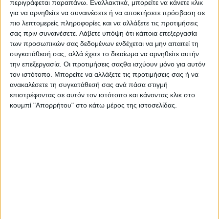
περιγράφεται παραπάνω. Εναλλακτικά, μπορείτε να κάνετε κλικ
για να αρνηθείτε να συναινέσετε ή να αποκτήσετε πρόσβαση σε
πιο λεπτομερείς πληροφορίες και να αλλάξετε τις προτιμήσεις
Με αφορμή την Παγκόσμια Ημέρα Αγάπης, η Διεύθυνση
σας πριν συναινέσετε.
Λάβετε υπόψη ότι κάποια επεξεργασία
Κοινωνικής Προστασίας και Δημόσιας Υγείας του Δήμου
των προσωπικών σας δεδομένων ενδέχεται να μην απαιτεί τη
Αγρινίου, σε συνεργασία με όλες τις κοινωνικές δομές του
συγκατάθεσή σας, αλλά έχετε το δικαίωμα να αρνηθείτε αυτήν
Δήμου, πραγματοποίησε σήμερα, 12 Δεκεμβρίου 2025, τη δράση
την επεξεργασία. Οι προτιμήσεις σαςθα ισχύουν μόνο για αυτόν
«Δέντρο της Αγάπης» στην Πλατεία Παναγόπουλου, στο
τον ιστότοπο. Μπορείτε να αλλάξετε τις προτιμήσεις σας ή να
Συντριβάνι.
ανακαλέσετε τη συγκατάθεσή σας ανά πάσα στιγμή
επιστρέφοντας σε αυτόν τον ιστότοπο και κάνοντας κλικ στο
Μαθητές από το
2ο Δημοτικό Σχολείο Παναιτωλίου
και το
κουμπί "Απορρήτου" στο κάτω μέρος της ιστοσελίδας.
Δημοτικό Σχολείο Λεπενούς
συμμετείχαν με ενθουσιασμό
στον στολισμό του δέντρου, μοιράζοντας δημιουργικότητα,
χαρά και αυθεντικά μηνύματα αγάπης.
Την εκδήλωση τίμησαν με την παρουσία τους η
γυναικεία
ομάδα της ΠΑΕ Παναιτωλικός
, καθώς και οι ποδοσφαιριστές
της αντρικής ομάδας
Χάρης Μαυρίας
και
Σωτήρης
Κουντούρης
, μαζί με στελέχη της ΠΑΕ. Οι εκπρόσωποι του
συλλόγου πρόσφεραν στα παιδιά το βιβλίο με την ιστορία του
Παναιτωλικού, δημιουργώντας μια ζεστή ατμόσφαιρα, που
γέμισε τον χώρο με χαμόγελα και ενθουσιασμό.