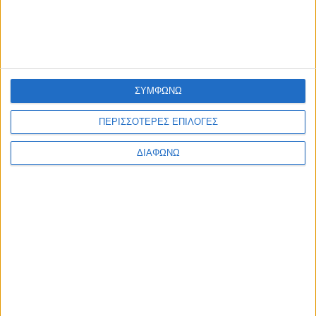
Έργα 7 εκ. στη Λευκάδα από το Ταμείο Ανάκαμψης
admin
-
6 Αυγούστου, 2026
ΕΠΙΚΑΙΡΟΤΗΤΑ
Με επιτυχία πραγματοποιήθηκε η 2η Ψηφιακή Συνάντηση
του DigiWest!
admin
-
6 Αυγούστου, 2026
ΣΥΜΦΩΝΩ
ΠΟΛΙΤΙΣΜΟΣ
ΠΕΡΙΣΣΟΤΕΡΕΣ ΕΠΙΛΟΓΕΣ
Η Φωτεινή Δάρρα στη Ναύπακτο με «Έναν Ουρανό
Τραγούδια!»
ΔΙΑΦΩΝΩ
admin
-
6 Αυγούστου, 2026
Φόρτωση περισσοτέρων
ΑΦΗΣΤΕ ΜΙΑ ΑΠΑΝΤΗΣΗ
Σχόλιο: