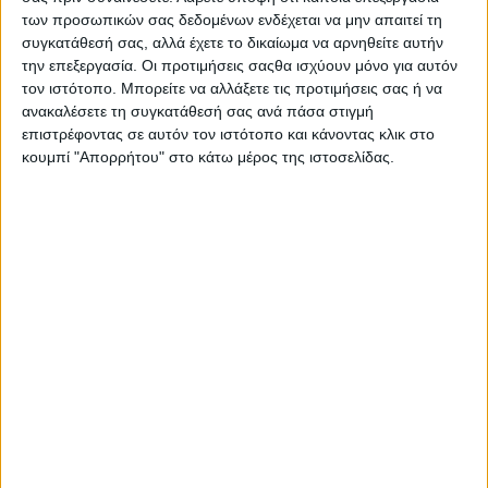
ανθεκτικότητας των δημιουργικών επιχειρήσεων μέσω της
των προσωπικών σας δεδομένων ενδέχεται να μην απαιτεί τη
ψηφιακής μετάβασης.
συγκατάθεσή σας, αλλά έχετε το δικαίωμα να αρνηθείτε αυτήν
την επεξεργασία. Οι προτιμήσεις σαςθα ισχύουν μόνο για αυτόν
Η συζήτηση επικεντρώθηκε και στην ανάδειξη τριών βέλτιστων
τον ιστότοπο. Μπορείτε να αλλάξετε τις προτιμήσεις σας ή να
πρακτικών («Ψηφιακό Πάρκο», «Φεστιβάλ Κινηματογράφου
ανακαλέσετε τη συγκατάθεσή σας ανά πάσα στιγμή
Ολυμπίας για Παιδιά και Νέους», Κόμβος Εκπαίδευσης για τον
επιστρέφοντας σε αυτόν τον ιστότοπο και κάνοντας κλικ στο
κουμπί "Απορρήτου" στο κάτω μέρος της ιστοσελίδας.
Πολιτισμό και τη Δημιουργική Βιομηχανία») που κατατάχθηκαν
στην 1η πεντάδα του κάθε τομέα προτεραιότητας (ανάδειξη
φυσικής και πολιτιστικής κληρονομιάς, τοπική ανάπτυξη, αστικό
μετασχηματισμός).
Η υπεύθυνη του έργου αναφέρθηκε και στην Πιλοτική Δράση του
έργου που αφορά στην χρήση ψηφιακών εργαλείων για την
αναβάθμιση του πολιτιστικού προϊόντος των δημιουργικών
επιχειρήσεων και πολιτιστικών φορέων.
Η Όλγα Νικολοπούλου που δραστηριοποιείται επί 45 έτη στο
χώρο πολιτισμού του ¨Πολύεδρου¨ αναφέρθηκε στη διαχρονική
στενή σύνδεση με τους δημιουργούς (λογοτέχνες, ποιητές,