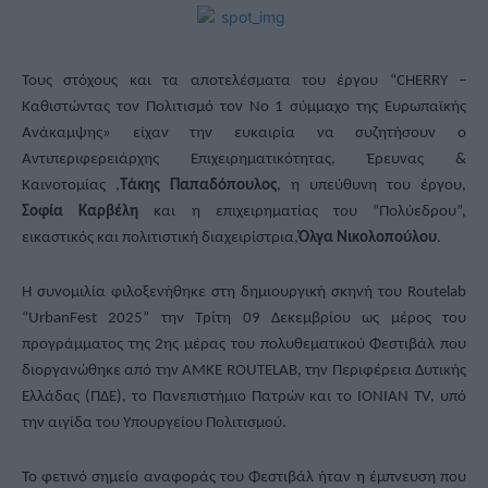
Τους στόχους και τα αποτελέσματα του έργου “CHERRY –
Καθιστώντας τον Πολιτισμό τον Νο 1 σύμμαχο της Ευρωπαϊκής
Ανάκαμψης» είχαν την ευκαιρία να συζητήσουν ο
Αντιπεριφερειάρχης Επιχειρηματικότητας, Έρευνας &
Καινοτομίας ,
Τάκης Παπαδόπουλος
, η υπεύθυνη του έργου,
Σοφία Καρβέλη
και η επιχειρηματίας του “Πολύεδρου”,
εικαστικός και πολιτιστική διαχειρίστρια,
Όλγα Νικολοπούλου
.
Η συνομιλία φιλοξενήθηκε στη δημιουργική σκηνή του Routelab
“UrbanFest 2025” την Τρίτη 09 Δεκεμβρίου ως μέρος του
προγράμματος της 2ης μέρας του πολυθεματικού Φεστιβάλ που
διοργανώθηκε από την ΑΜΚΕ ROUTELAB, την Περιφέρεια Δυτικής
Ελλάδας (ΠΔΕ), το Πανεπιστήμιο Πατρών και το IONIAN TV, υπό
την αιγίδα του Υπουργείου Πολιτισμού.
Το φετινό σημείο αναφοράς του Φεστιβάλ ήταν η έμπνευση που