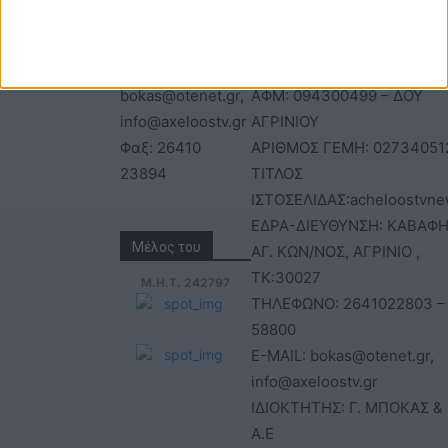
Τηλέφωνα: 26410
ΑΝΩΝΥΜΗ ΕΤΑΙΡΕΙΑ
22803 - 58800
ΕΠΩΝΥΜΙΑ: Γ. ΜΠΟΚΑΣ & Σ
Email:
Α.Ε – ΑΧΕΛΩΟΣ TV
bokas@otenet.gr,
ΑΦΜ: 094300499 – ΔΟΥ
info@axeloostv.gr
ΑΓΡΙΝΙΟΥ
Φαξ: 26410
ΑΡΙΘΜΟΣ ΓΕΜΗ: 02734051
23894
ΤΙΤΛΟΣ
ΙΣΤΟΣΕΛΙΔΑΣ:acheloostvne
ΕΔΡΑ-ΔΙΕΥΘΥΝΣΗ: ΚΑΒΑΦΗ
Μέλος του
ΑΓ. ΚΩΝ/ΝΟΣ, ΑΓΡΙΝΙΟ ,
ΤΚ:30027
Μ.Η.Τ. 242797
ΤΗΛΕΦΩΝΟ: 2641022803 –
58800
E-MAIL: bokas@otenet.gr,
info@axeloostv.gr
ΙΔΙΟΚΤΗΤΗΣ: Γ. ΜΠΟΚΑΣ & 
Α.Ε