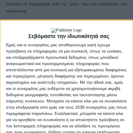
αντλούν οι δημιουργοί από τις “ρίζες” και την παράδοση του
τόπου τους.
Ο Αντιπεριφερειάρχης Επιχειρηματικότητας, Έρευνας &
Καινοτομίας Τάκης Παπαδόπουλος αναφέρθηκε στην
Σεβόμαστε την ιδιωτικότητά σας
συστηματική επένδυση της ΠΔΕ στον πολιτισμό και την
Εμείς και οι συνεργάτες μας αποθηκεύουμε και/ή έχουμε
πολιτιστική δημιουργία με έργα επανάχρησης και χρήσης
πρόσβαση σε πληροφορίες σε μια συσκευή, όπως τα cookies,
ψηφιακών μέσων όπως το «Ψηφιακό κέντρο προβολής και
και επεξεργαζόμαστε προσωπικά δεδομένα, όπως μοναδικοί
ανάδειξης της ιστορίας της Ιεράς πόλεως του Μεσολογγίου με
αναγνωριστικοί και προσαρμοσμένες πληροφορίες που
έμφαση στην Πολιορκία και την Έξοδο» με την αφορμή των 200
αποστέλλονται από μια συσκευή για εξατομικευμένες διαφημίσεις
και περιεχόμενο, μέτρηση διαφήμισης και περιεχομένου, έρευνα
ετών από την Έξοδο του Μεσολογγίου,την «Επανάχρηση πρώην
ακροατηρίου και ανάπτυξη υπηρεσιών.
Με την άδειά σας, εμείς
εργοστασίου ΑΣΟ Πύργου, σε πολυχώρο πολιτισμού και
και οι συνεργάτες μας ενδέχεται να χρησιμοποιήσουμε ακριβή
εκπαίδευσης, με τη δημιουργία Ευρωπαϊκού Κέντρου Νεανικής
δεδομένα γεωγραφικής τοποθεσίας και ταυτοποίησης μέσω
Οπτικοακουστικής Δημιουργίας». Ακόμα και με δράσεις
σάρωσης συσκευών. Μπορείτε να κάνετε κλικ για να συναινέσετε
υποστήριξης της τοπικής δημιουργικής βιομηχανίας που αφορά
στην επεξεργασία από εμάς και τους 1538 συνεργάτες μας όπως
την σύγχρονη πολιτιστική δημιουργία. Το “CHERRY” συγκεράζει
περιγράφεται παραπάνω. Εναλλακτικά, μπορείτε να κάνετε κλικ
και τις δυο αυτές πτυχές με στόχο την βελτίωση της
για να αρνηθείτε να συναινέσετε ή να αποκτήσετε πρόσβαση σε
πιο λεπτομερείς πληροφορίες και να αλλάξετε τις προτιμήσεις
περιφερειακής πολιτικής για τον πολιτισμό και την ενίσχυση της
σας πριν συναινέσετε.
Λάβετε υπόψη ότι κάποια επεξεργασία