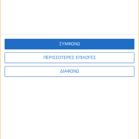
ΕΠΙΚΑΙΡΟΤΗΤΑ
Έργα 7 εκ. στη Λευκάδα από το Ταμείο Ανάκαμψης
admin
-
6 Αυγούστου, 2026
ΕΠΙΚΑΙΡΟΤΗΤΑ
Με επιτυχία πραγματοποιήθηκε η 2η Ψηφιακή Συνάντηση
του DigiWest!
ΣΥΜΦΩΝΩ
admin
-
6 Αυγούστου, 2026
ΠΟΛΙΤΙΣΜΟΣ
ΠΕΡΙΣΣΟΤΕΡΕΣ ΕΠΙΛΟΓΕΣ
Η Φωτεινή Δάρρα στη Ναύπακτο με «Έναν Ουρανό
Τραγούδια!»
ΔΙΑΦΩΝΩ
admin
-
6 Αυγούστου, 2026
Φόρτωση περισσοτέρων
ΑΦΗΣΤΕ ΜΙΑ ΑΠΑΝΤΗΣΗ
Σχόλιο: