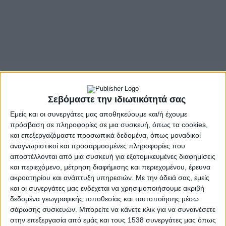
Σεβόμαστε την ιδιωτικότητά σας
Εμείς και οι συνεργάτες μας αποθηκεύουμε και/ή έχουμε
πρόσβαση σε πληροφορίες σε μια συσκευή, όπως τα cookies,
και επεξεργαζόμαστε προσωπικά δεδομένα, όπως μοναδικοί
- Advertisement -
αναγνωριστικοί και προσαρμοσμένες πληροφορίες που
αποστέλλονται από μια συσκευή για εξατομικευμένες διαφημίσεις
και περιεχόμενο, μέτρηση διαφήμισης και περιεχομένου, έρευνα
ακροατηρίου και ανάπτυξη υπηρεσιών.
Με την άδειά σας, εμείς
Στο Αγρίνιο έκανε στάση η Διαδρομή της Ελπίδας,
και οι συνεργάτες μας ενδέχεται να χρησιμοποιήσουμε ακριβή
μεταφέροντας το μήνυμα κατά του παιδικού καρκίνου.
δεδομένα γεωγραφικής τοποθεσίας και ταυτοποίησης μέσω
σάρωσης συσκευών. Μπορείτε να κάνετε κλικ για να συναινέσετε
Με αφορμή την Παγκόσμια Ημέρα για τον καρκίνο της παιδικής
στην επεξεργασία από εμάς και τους 1538 συνεργάτες μας όπως
και εφηβικής ηλικίας που είναι η 15η Φεβρουαρίου, ο