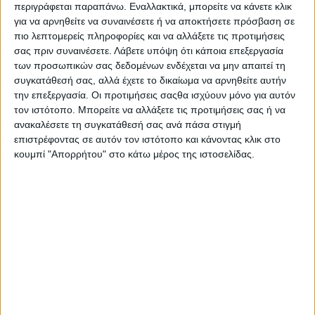
περιγράφεται παραπάνω. Εναλλακτικά, μπορείτε να κάνετε κλικ
ποδηλάτης Σωτήρης Μπαρμπαρόσος, ξεκίνησε μια διαδρομή,
για να αρνηθείτε να συναινέσετε ή να αποκτήσετε πρόσβαση σε
συνολικά 1.200 χιλιόμετρων, για να συμβάλει στη διάδοση του
πιο λεπτομερείς πληροφορίες και να αλλάξετε τις προτιμήσεις
έργου του Σωματείου «ΕΛΠΙΔΑ – Σύλλογος Φίλων Παιδιών με
σας πριν συναινέσετε.
Λάβετε υπόψη ότι κάποια επεξεργασία
καρκίνο».
των προσωπικών σας δεδομένων ενδέχεται να μην απαιτεί τη
συγκατάθεσή σας, αλλά έχετε το δικαίωμα να αρνηθείτε αυτήν
την επεξεργασία. Οι προτιμήσεις σαςθα ισχύουν μόνο για αυτόν
Ξεκίνησε με αφετηρία την Ερμιόνη, γενέτειρα της ιδρύτριας του
τον ιστότοπο. Μπορείτε να αλλάξετε τις προτιμήσεις σας ή να
Σωματείου «ΕΛΠΙΔΑ» Μαριάννας Β. Βαρδινογιάννη και τελικό
ανακαλέσετε τη συγκατάθεσή σας ανά πάσα στιγμή
επιστρέφοντας σε αυτόν τον ιστότοπο και κάνοντας κλικ στο
προορισμό την Ογκολογική Μονάδα Παίδων “Μαριάννα Β.
κουμπί "Απορρήτου" στο κάτω μέρος της ιστοσελίδας.
Βαρδινογιάννη – ΕΛΠΙΔΑ” στις 14 Φεβρουαρίου 2025. Στην
πορεία του θα σχηματίσει τη χρυσή κορδέλα, το παγκόσμιο
σύμβολο του αγώνα κατά του Παιδικού και Εφηβικού Καρκίνου.
Στο Αγρίνιο έφθασε στον κόμβο Τσίγκα ( είσοδος της πόλης)
όπου τον υποδέχθηκαν μέλη του Ερυθρού Σταυρού –
Παράρτημα Αγρινίου και συνέχισε την πορεία του για το
Δημαρχείο της πόλης.
Τον συνόδευσαν ο Αντιδήμαρχος Λάμπρος Σκουφής μαζί με τον